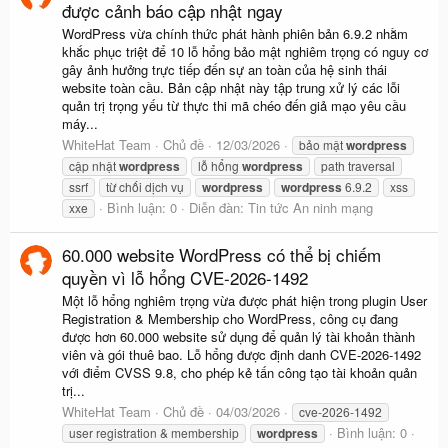
được cảnh báo cập nhật ngay
WordPress vừa chính thức phát hành phiên bản 6.9.2 nhằm
khắc phục triệt để 10 lỗ hổng bảo mật nghiêm trọng có nguy cơ
gây ảnh hưởng trực tiếp đến sự an toàn của hệ sinh thái
website toàn cầu. Bản cập nhật này tập trung xử lý các lỗi
quản trị trọng yếu từ thực thi mã chéo đến giả mạo yêu cầu
máy...
WhiteHat Team
Chủ đề
12/03/2026
bảo mật
wordpress
cập nhật
wordpress
lỗ hổng
wordpress
path traversal
ssrf
từ chối dịch vụ
wordpress
wordpress
6.9.2
xss
Bình luận: 0
Diễn đàn:
Tin tức An ninh mạng
xxe
60.000 website WordPress có thể bị chiếm
quyền vì lỗ hổng CVE-2026-1492
Một lỗ hổng nghiêm trọng vừa được phát hiện trong plugin User
Registration & Membership cho WordPress, công cụ đang
được hơn 60.000 website sử dụng để quản lý tài khoản thành
viên và gói thuê bao. Lỗ hổng được định danh CVE-2026-1492
với điểm CVSS 9.8, cho phép kẻ tấn công tạo tài khoản quản
trị...
WhiteHat Team
Chủ đề
04/03/2026
cve-2026-1492
Bình luận: 0
user registration & membership
wordpress