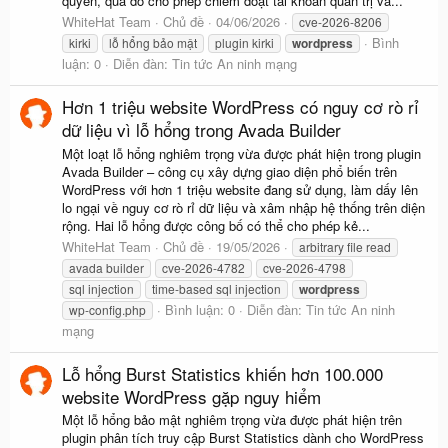
quyền, qua đó cho phép chiếm đoạt tài khoản quản trị và...
WhiteHat Team
Chủ đề
04/06/2026
cve-2026-8206
Bình
kirki
lỗ hổng bảo mật
plugin kirki
wordpress
luận: 0
Diễn đàn:
Tin tức An ninh mạng
Hơn 1 triệu website WordPress có nguy cơ rò rỉ
dữ liệu vì lỗ hổng trong Avada Builder
Một loạt lỗ hổng nghiêm trọng vừa được phát hiện trong plugin
Avada Builder – công cụ xây dựng giao diện phổ biến trên
WordPress với hơn 1 triệu website đang sử dụng, làm dấy lên
lo ngại về nguy cơ rò rỉ dữ liệu và xâm nhập hệ thống trên diện
rộng. Hai lỗ hổng được công bố có thể cho phép kẻ...
WhiteHat Team
Chủ đề
19/05/2026
arbitrary file read
avada builder
cve-2026-4782
cve-2026-4798
sql injection
time-based sql injection
wordpress
Bình luận: 0
Diễn đàn:
Tin tức An ninh
wp-config.php
mạng
Lỗ hổng Burst Statistics khiến hơn 100.000
website WordPress gặp nguy hiểm
Một lỗ hổng bảo mật nghiêm trọng vừa được phát hiện trên
plugin phân tích truy cập Burst Statistics dành cho WordPress