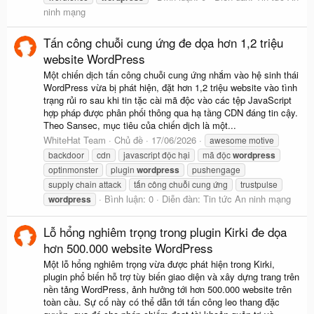
ninh mạng
Tấn công chuỗi cung ứng đe dọa hơn 1,2 triệu
website WordPress
Một chiến dịch tấn công chuỗi cung ứng nhắm vào hệ sinh thái
WordPress vừa bị phát hiện, đặt hơn 1,2 triệu website vào tình
trạng rủi ro sau khi tin tặc cài mã độc vào các tệp JavaScript
hợp pháp được phân phối thông qua hạ tầng CDN đáng tin cậy.
Theo Sansec, mục tiêu của chiến dịch là một...
WhiteHat Team
Chủ đề
17/06/2026
awesome motive
backdoor
cdn
javascript độc hại
mã độc
wordpress
optinmonster
plugin
wordpress
pushengage
supply chain attack
tấn công chuỗi cung ứng
trustpulse
Bình luận: 0
Diễn đàn:
Tin tức An ninh mạng
wordpress
Lỗ hổng nghiêm trọng trong plugin Kirki đe dọa
hơn 500.000 website WordPress
Một lỗ hổng nghiêm trọng vừa được phát hiện trong Kirki,
plugin phổ biến hỗ trợ tùy biến giao diện và xây dựng trang trên
nền tảng WordPress, ảnh hưởng tới hơn 500.000 website trên
toàn cầu. Sự cố này có thể dẫn tới tấn công leo thang đặc