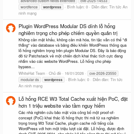
advanced custom fields extended
cve-2025-14533
Bình luận: 0
Diễn đàn:
Tin tức An
wordfence
wordpress
ninh mạng
Plugin WordPress Modular DS dính lỗ hổng
nghiêm trọng cho phép chiếm quyền quản trị
Không cần mật khẩu, không cần mã hóa, tin tặc vẫn có thể "đi
thẳng" vào database và bảng điều khiển WordPress thông qua
lỗ hổng nghiêm trọng trên plugin Modular DS. Đây là báo động
đỏ từ Patchstack về một chiến dịch khai thác tích cực đang
nhắm vào các website WordPress. Lỗ hổng cho phép
bypass...
WhiteHat Team
Chủ đề
16/01/2026
cve-2026-23550
Bình luận: 0
Diễn đàn:
Tin tức
modular ds
wordpress
An ninh mạng
Lỗ hổng RCE W3 Total Cache xuất hiện PoC, đặt
hơn 1 triệu website vào tầm nguy hiểm
Các nhà nghiên cứu bảo mật vừa công bố một proof-of-
concept (PoC) khai thác lỗ hổng thực thi mã từ xa nghiêm
trọng trong W3 Total Cache, plugin cache nổi tiếng của
WordPress với hơn một triệu lượt cài đặt. Lỗ hổng, được định
danh CVE-2025-9501, cho phép kẻ tấn công thực thi mã tùy ý