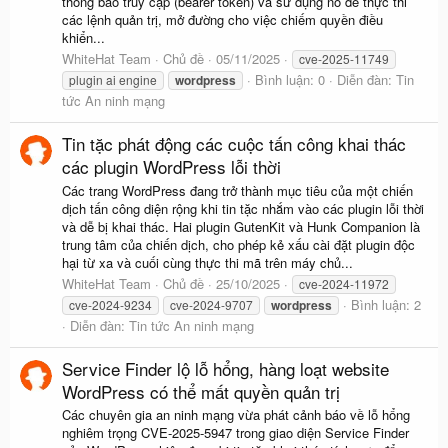
thông báo truy cập (bearer token) và sử dụng nó để thực thi
các lệnh quản trị, mở đường cho việc chiếm quyền điều
khiển...
WhiteHat Team
Chủ đề
05/11/2025
cve-2025-11749
Bình luận: 0
Diễn đàn:
Tin
plugin ai engine
wordpress
tức An ninh mạng
Tin tặc phát động các cuộc tấn công khai thác
các plugin WordPress lỗi thời
Các trang WordPress đang trở thành mục tiêu của một chiến
dịch tấn công diện rộng khi tin tặc nhắm vào các plugin lỗi thời
và dễ bị khai thác. Hai plugin GutenKit và Hunk Companion là
trung tâm của chiến dịch, cho phép kẻ xấu cài đặt plugin độc
hại từ xa và cuối cùng thực thi mã trên máy chủ...
WhiteHat Team
Chủ đề
25/10/2025
cve-2024-11972
Bình luận: 2
cve-2024-9234
cve-2024-9707
wordpress
Diễn đàn:
Tin tức An ninh mạng
Service Finder lộ lỗ hổng, hàng loạt website
WordPress có thể mất quyền quản trị
Các chuyên gia an ninh mạng vừa phát cảnh báo về lỗ hổng
nghiêm trọng CVE-2025-5947 trong giao diện Service Finder