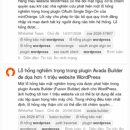
Hàng triệu website WordPress có thể đối mặt nguy cơ bị chiếm
quyền sau khi các nhà nghiên cứu phát hiện một lỗ hổng
nghiêm trọng trong plugin OAuth Single Sign-On của
miniOrange. Lỗi này cho phép tin tặc bỏ qua quy trình đăng
nhập và mạo danh bất kỳ người dùng nào trên hệ thống. Lỗ
hổng được...
WhiteHat Team
Chủ đề
14/07/2026
cve-2026-57807
lỗ hổng bảo mật
wordpress
lỗ hổng plugin
wordpress
lỗ hổng
wordpress
miniorange
oauth single sign-on
Bình luận:
plugin
wordpress
sso oauth client
wordpress
0
Diễn đàn:
Tin tức An ninh mạng
Lỗ hổng nghiêm trọng trong plugin Avada Builder
đe dọa hơn 1 triệu website WordPress
Một lỗ hổng bảo mật nghiêm trọng vừa được phát hiện trong
plugin Avada Builder (Fusion Builder) dành cho WordPress,
ảnh hưởng tới hơn 1 triệu website và có thể bị lợi dụng để xóa
các tệp quan trọng trên máy chủ. Trong những điều kiện nhất
định, lỗ hổng này thậm chí có thể dẫn tới chiếm quyền...
WhiteHat Team
Chủ đề
20/06/2026
avada builder
cve-2026-8713
fusion builder
lỗ hổng bảo mật
lỗ hổng
wordpress
path traversal
plugin
wordpress
Bình luận: 0
Diễn đàn:
Tin tức An
wordfence
wordpress