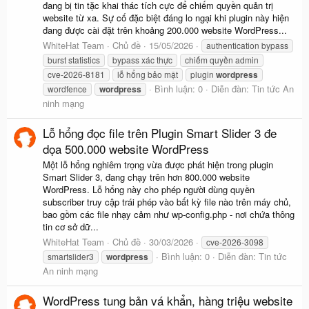
đang bị tin tặc khai thác tích cực để chiếm quyền quản trị
website từ xa. Sự cố đặc biệt đáng lo ngại khi plugin này hiện
đang được cài đặt trên khoảng 200.000 website WordPress...
WhiteHat Team
Chủ đề
15/05/2026
authentication bypass
burst statistics
bypass xác thực
chiếm quyền admin
cve-2026-8181
lỗ hổng bảo mật
plugin
wordpress
Bình luận: 0
Diễn đàn:
Tin tức An
wordfence
wordpress
ninh mạng
Lỗ hổng đọc file trên Plugin Smart Slider 3 đe
dọa 500.000 website WordPress
Một lỗ hổng nghiêm trọng vừa được phát hiện trong plugin
Smart Slider 3, đang chạy trên hơn 800.000 website
WordPress. Lỗ hổng này cho phép người dùng quyền
subscriber truy cập trái phép vào bất kỳ file nào trên máy chủ,
bao gồm các file nhạy cảm như wp-config.php - nơi chứa thông
tin cơ sở dữ...
WhiteHat Team
Chủ đề
30/03/2026
cve-2026-3098
Bình luận: 0
Diễn đàn:
Tin tức
smartslider3
wordpress
An ninh mạng
WordPress tung bản vá khẩn, hàng triệu website