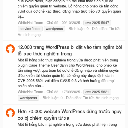
của WordPress, hiện đang bị tin tặc khai thác tích cực để
chiếm quyền quản trị website. Lỗ hổng cho phép kẻ tấn công
vượt qua cơ chế xác thực, đăng nhập trực tiếp với quyền quản
trị...
WhiteHat Team
Chủ đề
09/10/2025
cve-2025-5947
Bình luận: 0
Diễn đàn:
Tin tức
service finder
wordpress
An ninh mạng
12.000 trang WordPress bị đặt vào tầm ngắm bởi
lỗi xác thực nghiêm trọng
Một lỗ hổng xác thực nghiêm trọng vừa được phát hiện trong
plugin Case Theme User dành cho WordPress, cho phép kẻ
tấn công vượt qua toàn bộ cơ chế đăng nhập và chiếm quyền
điều khiển tài khoản quản trị. Lỗ hổng này được định danh
CVE-2025-5821 với điểm CVSS 9.8 và ảnh hưởng đến mọi
phiên bản của...
WhiteHat Team
Chủ đề
17/09/2025
cve-2025-5821
Bình luận: 0
Diễn đàn:
Tin tức An ninh mạng
wordpress
Hơn 70.000 website WordPress đứng trước nguy
cơ bị chiếm quyền từ xa
Một lỗ hổng bảo mật nghiêm trọng vừa được phát hiện trong