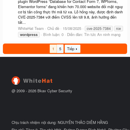
plugin WordPress “Database for Contact Form 7, WPforms,
Elementor forms” đang khiến hơn 70.000 website đối mặt nguy
cơ bị tấn công thực thi mã từ xa. Lỗ hổng này, được định danh
CVE-2025-7384 với điểm CVSS lên tới 9.8, ảnh hưởng đến
tất...
WhiteHat Team
Chủ đề
15/08/2025
cve-2025-7384
rce
Bình luận: 0
Diễn đàn:
Tin tức An ninh mạng
wordpress
1
5
Tiếp
@ 2009 -
2026
Bkav Cyber Security
Chịu trách nhiệm nội dung: NGUYỄN THẢO DIỄM HẰNG
Địa chỉ: Tầng 2, Tòa nhà HH1, Đường Dương Đình Nghệ, Phường Cầu 