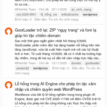
từ xa mà...
WhiteHat Team
Chủ đề
25/11/2025
an_ninh_mạng
cve-2025-9501
lỗ_hổng_rce
w3totalcache
wordpress
Bình luận: 0
Diễn đàn:
Tin tức An ninh mạng
GootLoader trở lại: ZIP “ngụy trang” và font lạ
giúp tin tặc chiếm domain
Sau một thời gian ngắn giảm nhiệt hồi tháng 3/2025,
GootLoader, phần mềm độc hại dạng loader nổi tiếng trên nền
tảng JavaScript, vừa tái xuất hiện mạnh mẽ với các kỹ thuật
tinh vi hơn. Từ cuối tháng 10/2025, đã có ít nhất ba trường hợp
lây nhiễm, trong đó hai sự cố dẫn tới xâm nhập trực tiếp vào...
WhiteHat Team
Chủ đề
12/11/2025
domain
gootloader
Bình luận: 0
Diễn đàn:
Tin tức An
javascript
wordpress
ninh mạng
Lỗ hổng trong AI Engine cho phép tin tặc xâm
nhập và chiếm quyền web WordPress
Wordfence vừa tiết lộ lỗ hổng nghiêm trọng trong plugin AI
Engine, được gán mã CVE-2025-11749 với điểm CVSS 9.8/10.
Lỗ hổng cho phép kẻ tấn công không xác thực thu thập mã