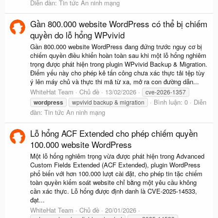
Diễn đàn:
Tin tức An ninh mạng
Gần 800.000 website WordPress có thể bị chiếm
quyền do lỗ hổng WPvivid
Gần 800.000 website WordPress đang đứng trước nguy cơ bị
chiếm quyền điều khiển hoàn toàn sau khi một lỗ hổng nghiêm
trọng được phát hiện trong plugin WPvivid Backup & Migration.
Điểm yếu này cho phép kẻ tấn công chưa xác thực tải tệp tùy
ý lên máy chủ và thực thi mã từ xa, mở ra con đường dẫn...
WhiteHat Team
Chủ đề
13/02/2026
cve-2026-1357
Bình luận: 0
Diễn
wordpress
wpvivid backup & migration
đàn:
Tin tức An ninh mạng
Lỗ hổng ACF Extended cho phép chiếm quyền
100.000 website WordPress
Một lỗ hổng nghiêm trọng vừa được phát hiện trong Advanced
Custom Fields Extended (ACF Extended), plugin WordPress
phổ biến với hơn 100.000 lượt cài đặt, cho phép tin tặc chiếm
toàn quyền kiểm soát website chỉ bằng một yêu cầu không
cần xác thực. Lỗ hổng được định danh là CVE-2025-14533,
đạt...
WhiteHat Team
Chủ đề
20/01/2026