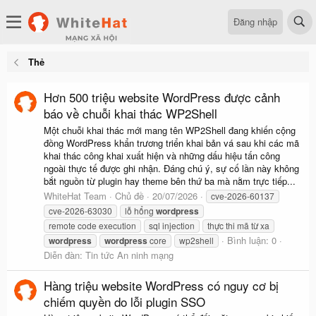
Đăng nhập
Thẻ
Hơn 500 triệu website WordPress được cảnh
báo về chuỗi khai thác WP2Shell
Một chuỗi khai thác mới mang tên WP2Shell đang khiến cộng
đồng WordPress khẩn trương triển khai bản vá sau khi các mã
khai thác công khai xuất hiện và những dấu hiệu tấn công
ngoài thực tế được ghi nhận. Đáng chú ý, sự cố lần này không
bắt nguồn từ plugin hay theme bên thứ ba mà nằm trực tiếp...
WhiteHat Team
Chủ đề
20/07/2026
cve-2026-60137
cve-2026-63030
lỗ hổng
wordpress
remote code execution
sql injection
thực thi mã từ xa
Bình luận: 0
wordpress
wordpress
core
wp2shell
Diễn đàn:
Tin tức An ninh mạng
Hàng triệu website WordPress có nguy cơ bị
chiếm quyền do lỗi plugin SSO