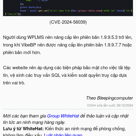
(CVE-2024-56039)​
Người dùng WPLMS nên nâng cấp lên phiên bản 1.9.9.5.3 trở lên,
trong khi VibeBP nên được nâng cấp lên phiên bản 1.9.9.7.7 hoặc
phiên bản mới hơn.
Các website nên áp dụng các biện pháp bảo mật cho việc tải tệp
tin, vệ sinh các truy vấn SQL và kiểm soát quyền truy cập dựa
trên vai trò.
Theo Bleepingcomputer
Chỉnh sửa lần cuối:
26/12/2024
Mời các bạn tham gia
Group WhiteHat
để thảo luận và cập nhật
tin tức an ninh mạng hàng ngày.
Lưu ý từ WhiteHat:
Kiến thức an ninh mạng để phòng chống,
không làm điều xấu.
Luật pháp liên quan