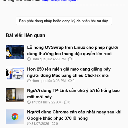
Bạn phải đăng nhập hoặc đăng ký để phản hồi tại đây.
Bài viết liên quan
Lỗ hổng OVSwrap trên Linux cho phép người
dùng thường leo thang đặc quyền lên root
N
Hôm qua, lúc 4:29 PM
0
g
à
Hơn 250 tên miền giả mạo đang giăng bẫy
y
người dùng Mac bằng chiêu ClickFix mới
b
N
Hôm qua, lúc 3:08 PM
0
ắ
g
t
à
Người dùng TP-Link cần chú ý tới lỗ hổng bảo
đ
y
ầ
mật mới này
b
u
N
Thứ ba lúc 9:22 AM
0
ắ
g
t
à
Người dùng Chrome cần cập nhật ngay sau khi
đ
y
ầ
Google khắc phục 370 lỗ hổng
b
u
N
31/07/2026
0
ắ
g