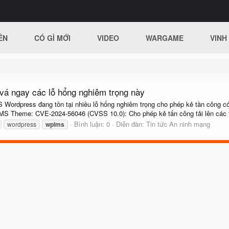
ÊN
CÓ GÌ MỚI
VIDEO
WARGAME
VINH
 ngay các lỗ hổng nghiêm trọng này
dpress đang tồn tại nhiều lỗ hổng nghiêm trọng cho phép kẻ tần công có t
LMS Theme: CVE-2024-56046 (CVSS 10.0): Cho phép kẻ tấn công tải lên các t
Bình luận: 0
Diễn đàn:
Tin tức An ninh mạng
wordpress
wplms