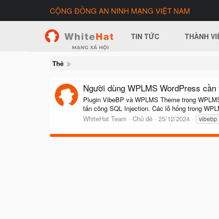
CỘNG ĐỒNG AN NINH MẠNG VIỆT NAM
TIN TỨC
THÀNH VI
Thẻ
Người dùng WPLMS WordPress cần vá
Plugin VibeBP và WPLMS Theme trong WPLMS Wor
tấn công SQL Injection. Các lỗ hổng trong WP
WhiteHat Team
Chủ đề
25/12/2024
vibebp