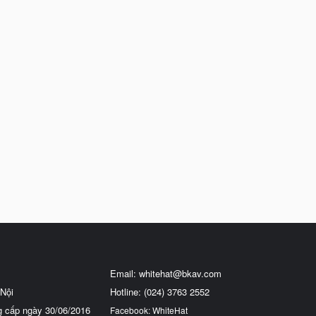
Email:
whitehat@bkav.com
Nội
Hotline: (024) 3763 2552
g cấp ngày 30/06/2016
Facebook: WhiteHat