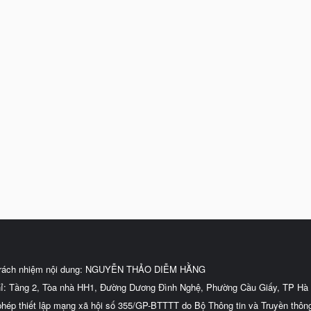
trách nhiệm nội dung: NGUYỄN THẢO DIỄM HẰNG
hỉ: Tầng 2, Tòa nhà HH1, Đường Dương Đình Nghệ, Phường Cầu Giấy, TP Hà 
phép thiết lập mạng xã hội số 355/GP-BTTTT do Bộ Thông tin và Truyền thôn