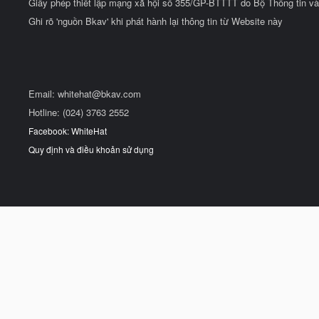
Giấy phép thiết lập mạng xã hội số 355/GP-BTTTT do Bộ Thông tin và
Ghi rõ 'nguồn Bkav' khi phát hành lại thông tin từ Website này
Email:
whitehat@bkav.com
Hotline: (024) 3763 2552
Facebook: WhiteHat
Quy định và điều khoản sử dụng