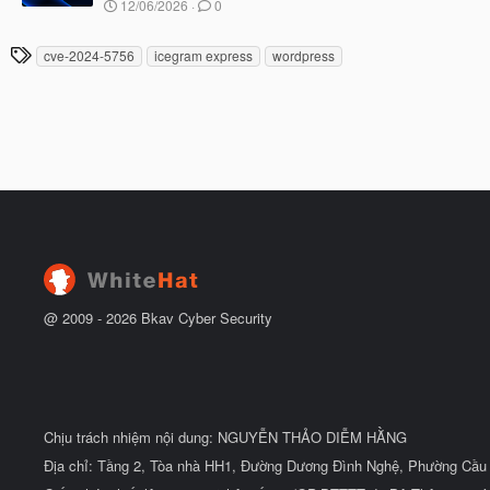
N
12/06/2026
0
ắ
g
t
à
đ
T
cve-2024-5756
icegram express
wordpress
y
ầ
h
b
u
ắ
ẻ
t
đ
ầ
u
@ 2009 -
2026
Bkav Cyber Security
Chịu trách nhiệm nội dung: NGUYỄN THẢO DIỄM HẰNG
Địa chỉ: Tầng 2, Tòa nhà HH1, Đường Dương Đình Nghệ, Phường Cầu 