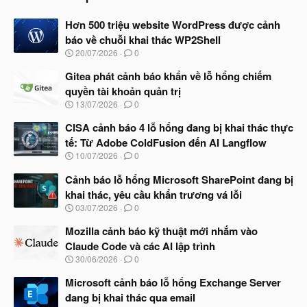
Hơn 500 triệu website WordPress được cảnh
báo về chuỗi khai thác WP2Shell
N
20/07/2026
0
g
à
Gitea phát cảnh báo khẩn về lỗ hổng chiếm
y
quyền tài khoản quản trị
b
N
13/07/2026
0
ắ
g
t
à
CISA cảnh báo 4 lỗ hổng đang bị khai thác thực
đ
y
ầ
tế: Từ Adobe ColdFusion đến AI Langflow
b
u
N
10/07/2026
0
ắ
g
t
à
Cảnh báo lỗ hổng Microsoft SharePoint đang bị
đ
y
ầ
khai thác, yêu cầu khẩn trương vá lỗi
b
u
N
03/07/2026
0
ắ
g
t
à
Mozilla cảnh báo kỹ thuật mới nhắm vào
đ
y
ầ
Claude Code và các AI lập trình
b
u
N
30/06/2026
0
ắ
g
t
à
Microsoft cảnh báo lỗ hổng Exchange Server
đ
y
ầ
đang bị khai thác qua email
b
u