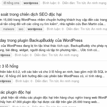
Bình luận: 0
Diễn đàn:
Tin tức An ninh mạng
lỗ hổng cms
wordpress
soát trong chiến dịch SEO độc hại
hơn 15,000 trang WordPress nhằm chuyển hướng khách truy cập đến các trang
kẻ tấn công đối với các công cụ tìm kiếm", nhà nghiên cứu Ben Martin của...
Bình luận: 0
Diễn đàn:
Tin tức An ninh m
malware
seo
wordpress
 0-day trong plugin BackupBuddy của WordPress
 của WordPress đang bị tin tặc khai thác tích cực. BackupBuddy cho phép n
ang, bài đăng, widget, người dùng và tập tin phương tiện… Ước tính có...
Bình luận: 0
Diễn đàn:
Tin tức An ninh mạng
rdpress
 3 lỗ hổng
ên bản 6.0.2, với các bản vá cho 3 lỗ hổng an ninh, bao gồm một lỗi SQL in
s', lỗ hổng chỉ ảnh hưởng đến các phiên bản WordPress cũ, vì tính năng...
Bình luận: 0
Diễn đàn:
Tin tức An ninh mạng
rdpress
ác plugin độc hại
phát hiện rất nhiều các plugin độc hại trên hàng chục nghìn trang web Word
ấy hơn 47.000 plugin độc hại được cài đặt trên gần 25.000 trang web...
Bình luận: 0
Diễn đàn:
Tin tức An ninh mạng
press