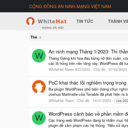
CỘNG ĐỒNG AN NINH MẠNG VIỆT NAM
TIN TỨC
THÀNH VI
Thẻ
An ninh mạng Tháng 1/2023: Thì th
W
Tháng Giêng khi hoa đào bừng nở đón xuân, cũng
các lỗ hổng trên nền tảng này. WordPress đã tun
WhiteHat News #ID:3333
Chủ đề
07/02/2023
PoC khai thác lỗi nghiêm trọng tron
Ba plugin WordPress phổ biến (hàng chục nghìn 
Joshua Martinelle của Tenable đã phát hiện ra 
WhiteHat Team
Chủ đề
14/01/2023
cve-20
WordPress cảnh báo về phần mềm độc
W
Các trang web WordPress đang bị nhắm mục tiê
plugin để xâm phạm các hệ thống. "Nếu sử dụng 