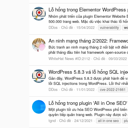
Lỗ hổng trong Elementor WordPress 
Nhóm phát triển của plugin Elementor Website B
500.000 trang web. Mặc dù việc khai thác lỗ hổ
DDos
Chủ đề
15/04/2022
vulnerability
wo
An ninh mạng tháng 2/2022: Framewor
Bức tranh an ninh mạng tháng 2 nổi bật với điể
phải tháng đầu tiên hai framework open-source 
WhiteHat News #ID:2112
Chủ đề
09/03/2022
WordPress 5.8.3 vá lỗ hổng SQL injec
Gần đây, WordPress 5.8.3 được phát hành để vá 
lỗi SQL injections trong WordPress. Lỗi thứ nh
DDos
Chủ đề
11/01/2022
cve-2022-21661
Lỗ hổng trong plugin 'All in One SEO'
Một plugin tối ưu hóa SEO WordPress phổ biến c
quyền tiếp quản trang web. Plugin này được sử d
tgnd
Chủ đề
24/12/2021
all in one seo
pl