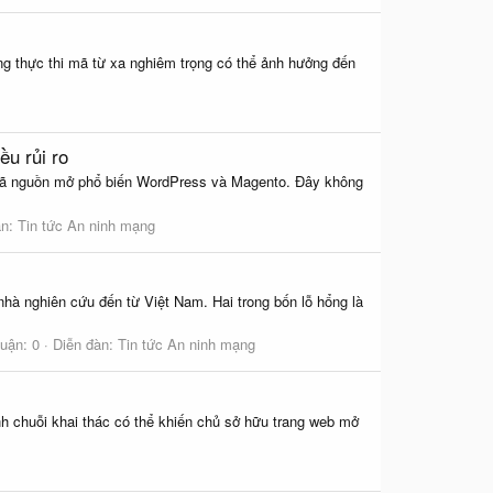
ng thực thi mã từ xa nghiêm trọng có thể ảnh hưởng đến
ều rủi ro
tử mã nguồn mở phổ biến WordPress và Magento. Đây không
àn:
Tin tức An ninh mạng
nhà nghiên cứu đến từ Việt Nam. Hai trong bốn lỗ hổng là
luận: 0
Diễn đàn:
Tin tức An ninh mạng
nh chuỗi khai thác có thể khiến chủ sở hữu trang web mở