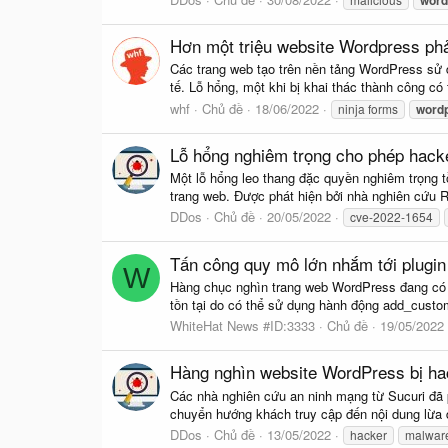
Hơn một triệu website Wordpress phả
Các trang web tạo trên nền tảng WordPress sử d
tế. Lỗ hổng, một khi bị khai thác thành công có
whf
Chủ đề
18/06/2022
ninja forms
word
Lỗ hổng nghiêm trọng cho phép hack
Một lỗ hổng leo thang đặc quyền nghiêm trọng 
trang web. Được phát hiện bởi nhà nghiên cứu R
DDos
Chủ đề
20/05/2022
cve-2022-1654
Tấn công quy mô lớn nhắm tới plugin
W
Hàng chục nghìn trang web WordPress đang có n
tồn tại do có thể sử dụng hành động add_custom_
WhiteHat News #ID:3333
Chủ đề
19/05/2022
Hàng nghìn website WordPress bị ha
Các nhà nghiên cứu an ninh mạng từ Sucuri đã 
chuyển hướng khách truy cập đến nội dung lừa 
DDos
Chủ đề
13/05/2022
hacker
malwar