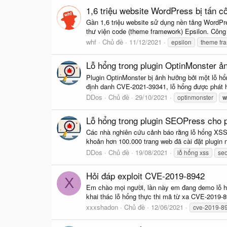
1,6 triệu website WordPress bị tấn c
Gần 1,6 triệu website sử dụng nền tảng WordPre
thư viện code (theme framework) Epsilon. Công t
whf
Chủ đề
11/12/2021
epsilon
theme fr
Lỗ hổng trong plugin OptinMonster ả
Plugin OptinMonster bị ảnh hưởng bởi một lỗ hổ
định danh CVE-2021-39341, lỗ hổng được phát 
DDos
Chủ đề
29/10/2021
optinmonster
w
Lỗ hổng trong plugin SEOPress cho p
Các nhà nghiên cứu cảnh báo rằng lỗ hổng XSS 
khoản hơn 100.000 trang web đã cài đặt plugin 
DDos
Chủ đề
19/08/2021
lỗ hổng xss
se
Hỏi đáp exploit CVE-2019-8942
X
Em chào mọi người, lần này em đang demo lỗ hổ
khai thác lỗ hổng thực thi mã từ xa CVE-2019-89
xxxshadon
Chủ đề
12/06/2021
cve-2019-8