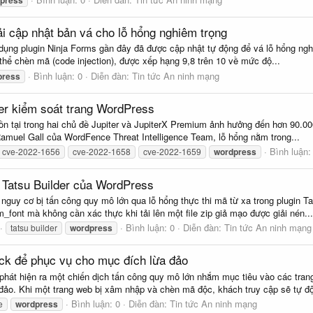
i cập nhật bản vá cho lỗ hổng nghiêm trọng
ụng plugin Ninja Forms gần đây đã được cập nhật tự động để vá lỗ hổng nghi
 thể chèn mã (code injection), được xếp hạng 9,8 trên 10 về mức độ...
Bình luận: 0
Diễn đàn:
Tin tức An ninh mạng
press
er kiểm soát trang WordPress
tồn tại trong hai chủ đề Jupiter và JupiterX Premium ảnh hưởng đến hơn 90.
amuel Gall của WordFence Threat Intelligence Team, lỗ hổng nằm trong...
Bình luận:
cve-2022-1656
cve-2022-1658
cve-2022-1659
wordpress
 Tatsu Builder của WordPress
guy cơ bị tấn công quy mô lớn qua lỗ hổng thực thi mã từ xa trong plugin T
font mà không cần xác thực khi tải lên một file zip giả mạo được giải nén...
Bình luận: 0
Diễn đàn:
Tin tức An ninh mạng
tatsu builder
wordpress
ck để phục vụ cho mục đích lừa đảo
phát hiện ra một chiến dịch tấn công quy mô lớn nhắm mục tiêu vào các tr
đảo. Khi một trang web bị xâm nhập và chèn mã độc, khách truy cập sẽ tự độ
Bình luận: 0
Diễn đàn:
Tin tức An ninh mạng
e
wordpress