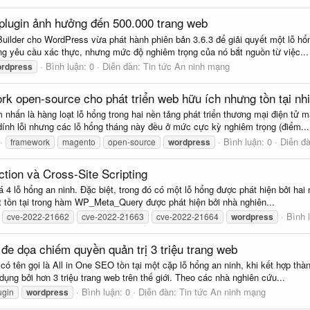
plugin ảnh hưởng đến 500.000 trang web
uilder cho WordPress vừa phát hành phiên bản 3.6.3 để giải quyết một lỗ hổ
ng yêu cầu xác thực, nhưng mức độ nghiêm trọng của nó bắt nguồn từ việc...
Bình luận: 0
Diễn đàn:
Tin tức An ninh mạng
rdpress
k open-source cho phát triển web hữu ích nhưng tồn tại nhi
m nhấn là hàng loạt lỗ hổng trong hai nền tảng phát triển thương mại điện 
dính lỗi nhưng các lỗ hổng tháng này đều ở mức cực kỳ nghiêm trọng (điểm...
Bình luận: 0
Diễn đ
framework
magento
open-source
wordpress
tion và Cross-Site Scripting
4 lỗ hổng an ninh. Đặc biệt, trong đó có một lỗ hổng được phát hiện bởi hai 
ất tồn tại trong hàm WP_Meta_Query được phát hiện bởi nhà nghiên...
Bình 
cve-2022-21662
cve-2022-21663
cve-2022-21664
wordpress
 đe dọa chiếm quyền quản trị 3 triệu trang web
ó tên gọi là All in One SEO tồn tại một cặp lỗ hổng an ninh, khi kết hợp thà
ụng bởi hơn 3 triệu trang web trên thế giới. Theo các nhà nghiên cứu...
Bình luận: 0
Diễn đàn:
Tin tức An ninh mạng
ugin
wordpress