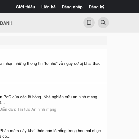
Giới thiệu
Liên hệ
Đăng nhập
Đăng ký
 DANH
 nhận những thông tin “to nhỏ” về nguy cơ bị khai thác
hiện PoC của các lỗ hổng. Nhà nghiên cứu an ninh mạng
...
Diễn đàn:
Tin tức An ninh mạng
Phần mềm này khai thác các lỗ hổng trong hơn hai chục
 có...