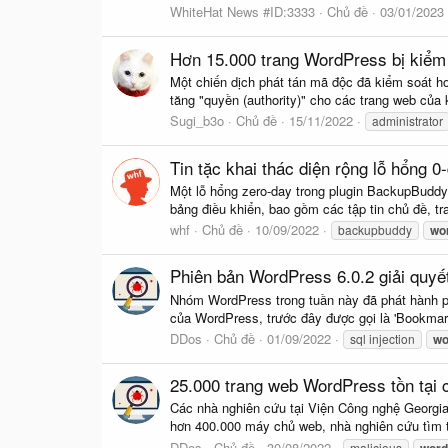
WhiteHat News #ID:3333
Chủ đề
03/01/2023
Hơn 15.000 trang WordPress bị kiểm 
Một chiến dịch phát tán mã độc đã kiểm soát 
tăng "quyền (authority)" cho các trang web của 
Sugi_b3o
Chủ đề
15/11/2022
administrator
Tin tặc khai thác diện rộng lỗ hổng
Một lỗ hổng zero-day trong plugin BackupBuddy
bảng điều khiển, bao gồm các tập tin chủ đề, tr
whf
Chủ đề
10/09/2022
backupbuddy
wo
Phiên bản WordPress 6.0.2 giải quyết
Nhóm WordPress trong tuần này đã phát hành phi
của WordPress, trước đây được gọi là 'Bookmark
DDos
Chủ đề
01/09/2022
sql injection
wo
25.000 trang web WordPress tồn tại c
Các nhà nghiên cứu tại Viện Công nghệ Georgia 
hơn 400.000 máy chủ web, nhà nghiên cứu tìm th
DDos
Chủ đề
30/08/2022
malicious
word