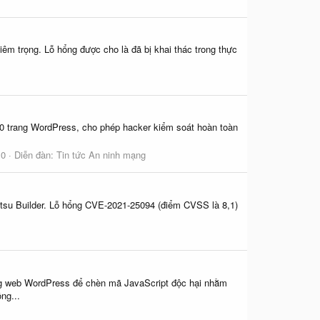
êm trọng. Lỗ hổng được cho là đã bị khai thác trong thực
000 trang WordPress, cho phép hacker kiểm soát hoàn toàn
 0
Diễn đàn:
Tin tức An ninh mạng
atsu Builder. Lỗ hổng CVE-2021-25094 (điểm CVSS là 8,1)
ang web WordPress để chèn mã JavaScript độc hại nhằm
ng...