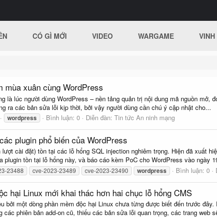
ÊN
CÓ GÌ MỚI
VIDEO
WARGAME
VINH
ầm mùa xuân cùng WordPress
 là lúc người dùng WordPress – nền tảng quản trị nội dung mã nguồn mở, đón
g ra các bản sửa lỗi kịp thời, bởi vậy người dùng cần chú ý cập nhật cho...
Bình luận: 0
Diễn đàn:
Tin tức An ninh mạng
wordpress
g các plugin phổ biến của WordPress
lượt cài đặt) tồn tại các lỗ hổng SQL injection nghiêm trọng. Hiện đã xuất 
ba plugin tồn tại lỗ hổng này, và báo cáo kèm PoC cho WordPress vào ngày 19
Bình luận: 0
23-23488
cve-2023-23489
cve-2023-23490
wordpress
 hại Linux mới khai thác hơn hai chục lỗ hổng CMS
u bởi một dòng phần mềm độc hại Linux chưa từng được biết đến trước đây. 
các phiên bản add-on cũ, thiếu các bản sửa lỗi quan trọng, các trang web sẽ