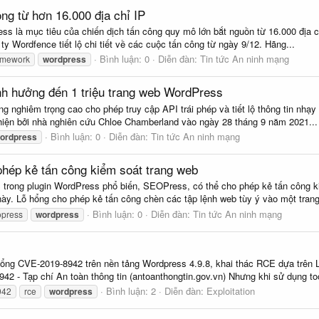
ông từ hơn 16.000 địa chỉ IP
ss là mục tiêu của chiến dịch tấn công quy mô lớn bắt nguồn từ 16.000 địa ch
y Wordfence tiết lộ chi tiết về các cuộc tấn công từ ngày 9/12. Hãng...
Bình luận: 0
Diễn đàn:
Tin tức An ninh mạng
amework
wordpress
nh hưởng đến 1 triệu trang web WordPress
ng nghiêm trọng cao cho phép truy cập API trái phép và tiết lộ thông tin nh
hiện bởi nhà nghiên cứu Chloe Chamberland vào ngày 28 tháng 9 năm 2021...
Bình luận: 0
Diễn đàn:
Tin tức An ninh mạng
ordpress
hép kẻ tấn công kiểm soát trang web
trong plugin WordPress phổ biến, SEOPress, có thể cho phép kẻ tấn công k
này. Lỗ hổng cho phép kẻ tấn công chèn các tập lệnh web tùy ý vào một trang
Bình luận: 0
Diễn đàn:
Tin tức An ninh mạng
opress
wordpress
ng CVE-2019-8942 trên nền tảng Wordpress 4.9.8, khai thác RCE dựa trên LF
42 - Tạp chí An toàn thông tin (antoanthongtin.gov.vn) Nhưng khi sử dụng too
Bình luận: 2
Diễn đàn:
Exploitation
942
rce
wordpress