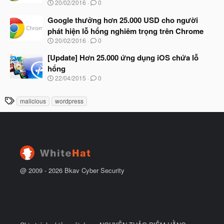
N
20/02/2016
0
ắ
g
t
à
Google thưởng hơn 25.000 USD cho người
đ
y
ầ
phát hiện lỗ hổng nghiêm trọng trên Chrome
b
u
N
20/02/2016
0
ắ
g
t
à
[Update] Hơn 25.000 ứng dụng iOS chứa lỗ
đ
y
ầ
hổng
b
u
N
22/04/2015
0
ắ
g
t
à
đ
T
malicious
wordpress
y
ầ
h
b
u
ắ
ẻ
t
đ
ầ
u
@ 2009 -
2026
Bkav Cyber Security