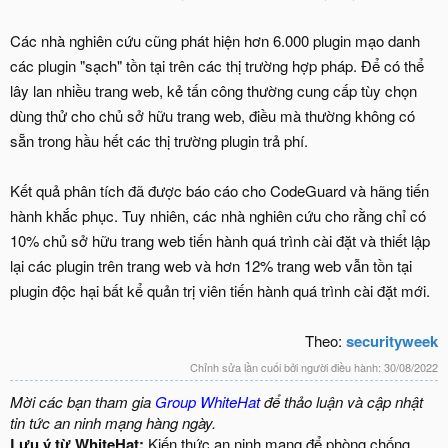
Các nhà nghiên cứu cũng phát hiện hơn 6.000 plugin mạo danh
các plugin "sạch" tồn tại trên các thị trường hợp pháp. Để có thể
lây lan nhiều trang web, kẻ tấn công thường cung cấp tùy chọn
dùng thử cho chủ sở hữu trang web, điều mà thường không có
sẵn trong hầu hết các thị trường plugin trả phí.
Kết quả phân tích đã được báo cáo cho CodeGuard và hãng tiến
hành khắc phục. Tuy nhiên, các nhà nghiên cứu cho rằng chỉ có
10% chủ sở hữu trang web tiến hành quá trình cài đặt và thiết lập
lại các plugin trên trang web và hơn 12% trang web vẫn tồn tại
plugin độc hại bất kể quản trị viên tiến hành quá trình cài đặt mới.
Theo:
securityweek
Chỉnh sửa lần cuối bởi người điều hành:
30/08/2022
Mời các bạn tham gia
Group WhiteHat
để thảo luận và cập nhật
tin tức an ninh mạng hàng ngày.
Lưu ý từ WhiteHat:
Kiến thức an ninh mạng để phòng chống,