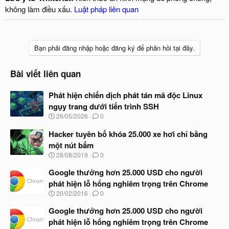
không làm điều xấu.
Luật pháp liên quan
Bạn phải đăng nhập hoặc đăng ký để phản hồi tại đây.
Bài viết liên quan
Phát hiện chiến dịch phát tán mã độc Linux
ngụy trang dưới tiến trình SSH
N
26/05/2026
0
g
à
Hacker tuyên bố khóa 25.000 xe hơi chỉ bằng
y
một nút bấm
b
N
28/08/2019
0
ắ
g
t
à
Google thưởng hơn 25.000 USD cho người
đ
y
ầ
phát hiện lỗ hổng nghiêm trọng trên Chrome
b
u
N
20/02/2016
0
ắ
g
t
à
Google thưởng hơn 25.000 USD cho người
đ
y
ầ
phát hiện lỗ hổng nghiêm trọng trên Chrome
b
u