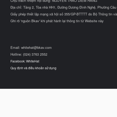
Chịu trách nhiệm nội dung: NGUYỄN THẢO DIỄM HẰNG
Địa chỉ: Tầng 2, Tòa nhà HH1, Đường Dương Đình Nghệ, Phường Cầu 
Giấy phép thiết lập mạng xã hội số 355/GP-BTTTT do Bộ Thông tin và
Ghi rõ 'nguồn Bkav' khi phát hành lại thông tin từ Website này
Email:
whitehat@bkav.com
Hotline: (024) 3763 2552
Facebook: WhiteHat
Quy định và điều khoản sử dụng