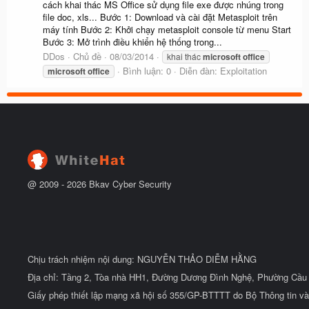
cách khai thác MS Office sử dụng file exe được nhúng trong
file doc, xls... Bước 1: Download và cài đặt Metasploit trên
máy tính Bước 2: Khởi chạy metasploit console từ menu Start
Bước 3: Mở trình điều khiển hệ thống trong...
DDos
Chủ đề
08/03/2014
khai thác
microsoft
office
Bình luận: 0
Diễn đàn:
Exploitation
microsoft
office
@ 2009 -
2026
Bkav Cyber Security
Chịu trách nhiệm nội dung: NGUYỄN THẢO DIỄM HẰNG
Địa chỉ: Tầng 2, Tòa nhà HH1, Đường Dương Đình Nghệ, Phường Cầu 
Giấy phép thiết lập mạng xã hội số 355/GP-BTTTT do Bộ Thông tin và