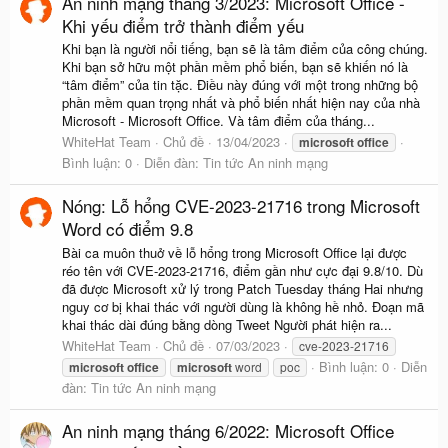
An ninh mạng tháng 3/2023: Microsoft Office -
Khi yếu điểm trở thành điểm yếu
Khi bạn là người nổi tiếng, bạn sẽ là tâm điểm của công chúng.
Khi bạn sở hữu một phần mềm phổ biến, bạn sẽ khiến nó là
“tâm điểm” của tin tặc. Điều này đúng với một trong những bộ
phần mềm quan trọng nhất và phổ biến nhất hiện nay của nhà
Microsoft - Microsoft Office. Và tâm điểm của tháng...
WhiteHat Team
Chủ đề
13/04/2023
microsoft
office
Bình luận: 0
Diễn đàn:
Tin tức An ninh mạng
Nóng: Lỗ hổng CVE-2023-21716 trong Microsoft
Word có điểm 9.8
Bài ca muôn thuở về lỗ hổng trong Microsoft Office lại được
réo tên với CVE-2023-21716, điểm gần như cực đại 9.8/10. Dù
đã được Microsoft xử lý trong Patch Tuesday tháng Hai nhưng
nguy cơ bị khai thác với người dùng là không hề nhỏ. Đoạn mã
khai thác dài đúng bằng dòng Tweet Người phát hiện ra...
WhiteHat Team
Chủ đề
07/03/2023
cve-2023-21716
Bình luận: 0
Diễn
microsoft
office
microsoft
word
poc
đàn:
Tin tức An ninh mạng
An ninh mạng tháng 6/2022: Microsoft Office