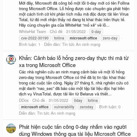
Mới đây, Microsoft đã công bố một lỗi 0-day mới có tên Follina
trong Microsoft Office. Lỗ hổng được các chuyên gia phát hiện
một cách tình cờ khi phân tích mẫu mã độc được tải lên Virus
Total, từ đó mới nhận thấy nó đang bị khai thác trên thực tế.
Hãy cùng chuyên gia của WhiteHat “mổ xẻ” về lỗ...
WhiteHat Team
Chủ đề
31/05/2022
0-day
cve-2022-30190
follina
microsoft
office
zero-day
Bình luận: 1
Diễn đàn:
Tin tức An ninh mạng
Khẩn: Cảnh báo lỗ hổng zero-day thực thi mã từ
xa trong Microsoft Office
Các nhà nghiên cứu an ninh mạng cảnh báo về một lỗ hổng
zero-day trong Microsoft Office có thể đã bị tin tặc khai thác
trong các cuộc tấn công. Ngày 27 tháng 5, nhà nghiên cứu có
mật danh “nao_sec” đã báo cáo một tệp tài liệu độc hại trên
dịch vụ VirusTotal, được tải lên từ Belarus và thiết...
DDos
Chủ đề
31/05/2022
0day
follina
Bình luận: 0
microsoft
office
vulnerability
zeroday
Diễn đàn:
Tin tức An ninh mạng
Phát hiện cuộc tấn công 0-day nhắm vào người
dùng Windows thông qua tài liệu Microsoft Office