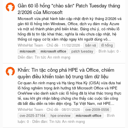
Gần 60 lỗ hổng "chào sân" Patch Tuesday tháng
2/2026 của Microsoft
Microsoft vừa phát hành bản cập nhật định kỳ tháng 2/2026 vá
gần 60 lỗ hổng trên Windows, Office, dịch vụ đám mây Azure
và một số thành phần phổ biến khác. Đáng chú ý, có nhiều lỗ
hổng đã bị tin tặc khai thác, nghĩa là nếu chưa cập nhật, hệ
thống có nguy cơ bị xâm nhập ngay khi người dùng vô...
WhiteHat Team
Chủ đề
11/02/2026
bản vá
lỗ hổng
Bình luận: 0
microsoft
microsoft
office
patch tuesday
Diễn đàn:
Tin tức An ninh mạng
Khẩn: Tin tặc công phá HPE và Office, chiếm
quyền điều khiển toàn bộ trung tâm dữ liệu
Cơ quan An ninh mạng và Hạ tầng Hoa Kỳ (CISA) vừa đưa hai
lỗ hổng nghiêm trọng ảnh hưởng tới Microsoft Office và HPE
OneView vào danh sách các lỗ hổng đã bị khai thác trong thực
tế, sau khi ghi nhận bằng chứng cho thấy các cuộc tấn công
đã bắt đầu diễn ra trên diện rộng. Tại Việt Nam, nơi HPE...
WhiteHat Team
Chủ đề
08/01/2026
cve-2009-0556
Bình
cve-2025-37164
hpe oneview
microsoft
office
luận: 0
Diễn đàn:
Tin tức An ninh mạng