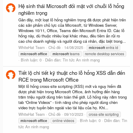
Hệ sinh thái Microsoft đối mặt với chuỗi lỗ hổng
nghiêm trọng
Gần đây, một loạt lỗ hổng nghiêm trọng đã được phát hiện trên
các sản phẩm chủ lực của Microsoft, từ Windows Server,
Windows 10/11, Office, Teams đến Microsoft Entra ID. Các lỗ
hổng này, dù thuộc nhiều loại khác nhau, đều tiềm ẩn rủi ro
cao cho doanh nghiệp và người dùng cá nhân, đặc biệt trong...
WhiteHat Team
Chủ đề
14/08/2025
microsoft
entra id
microsoft
office
microsoft
teams
remote desktop services
Bình luận: 0
Diễn đàn:
Tin tức An ninh mạng
Tiết lộ chi tiết kỹ thuật cho lỗ hổng XSS dẫn đến
RCE trong Microsoft Office
Một lỗ hổng cross-site scripting (XSS) mới và nguy hiểm đã
được phát hiện trong Microsoft Office, ảnh hưởng đến hàng
trăm triệu người dùng trên toàn thế giới. Lỗ hổng này nằm trong
tab “Online Videos” - tính năng cho phép người dùng chèn
video trực tuyến bên ngoài vào tài liệu của họ. Khi...
WhiteHat Team
Chủ đề
09/10/2023
cross-site scripting
Bình luận: 0
Diễn đàn:
Tin
microsoft
office
online videos
tức An ninh mạng