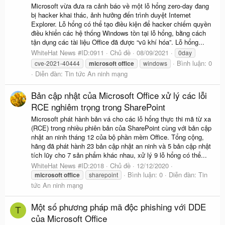
Microsoft vừa đưa ra cảnh báo về một lỗ hổng zero-day đang
bị hacker khai thác, ảnh hưởng đến trình duyệt Internet
Explorer. Lỗ hổng có thể tạo điều kiện để hacker chiếm quyền
điều khiển các hệ thống Windows tồn tại lỗ hổng, bằng cách
tận dụng các tài liệu Office đã được “vũ khí hóa”. Lỗ hổng...
WhiteHat News #ID:0911
Chủ đề
08/09/2021
0day
Bình luận: 0
cve-2021-40444
microsoft
office
windows
Diễn đàn:
Tin tức An ninh mạng
Bản cập nhật của Microsoft Office xử lý các lỗi
RCE nghiêm trọng trong SharePoint
Microsoft phát hành bản vá cho các lỗ hổng thực thi mã từ xa
(RCE) trong nhiều phiên bản của SharePoint cùng với bản cập
nhật an ninh tháng 12 của bộ phần mềm Office. Tổng cộng,
hãng đã phát hành 23 bản cập nhật an ninh và 5 bản cập nhật
tích lũy cho 7 sản phẩm khác nhau, xử lý 9 lỗ hổng có thể...
WhiteHat News #ID:2018
Chủ đề
12/12/2020
Bình luận: 0
Diễn đàn:
Tin
microsoft
office
sharepoint
tức An ninh mạng
Một số phương pháp mã độc phishing với DDE
T
của Microsoft Office