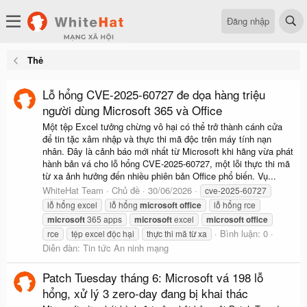
Đăng nhập
Thẻ
Lỗ hổng CVE-2025-60727 đe dọa hàng triệu
người dùng Microsoft 365 và Office
Một tệp Excel tưởng chừng vô hại có thể trở thành cánh cửa
để tin tặc xâm nhập và thực thi mã độc trên máy tính nạn
nhân. Đây là cảnh báo mới nhất từ Microsoft khi hãng vừa phát
hành bản vá cho lỗ hổng CVE-2025-60727, một lỗi thực thi mã
từ xa ảnh hưởng đến nhiều phiên bản Office phổ biến. Vụ...
WhiteHat Team
Chủ đề
30/06/2026
cve-2025-60727
lỗ hổng excel
lỗ hổng
microsoft
office
lỗ hổng rce
microsoft
365 apps
microsoft
excel
microsoft
office
Bình luận: 0
rce
tệp excel độc hại
thực thi mã từ xa
Diễn đàn:
Tin tức An ninh mạng
Patch Tuesday tháng 6: Microsoft vá 198 lỗ
hổng, xử lý 3 zero-day đang bị khai thác