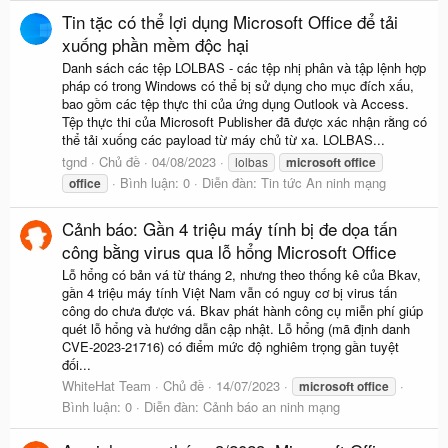
Tin tặc có thể lợi dụng Microsoft Office để tải
xuống phần mềm độc hại
Danh sách các tệp LOLBAS - các tệp nhị phân và tập lệnh hợp
pháp có trong Windows có thể bị sử dụng cho mục đích xấu,
bao gồm các tệp thực thi của ứng dụng Outlook và Access.
Tệp thực thi của Microsoft Publisher đã được xác nhận rằng có
thể tải xuống các payload từ máy chủ từ xa. LOLBAS...
tgnd
Chủ đề
04/08/2023
lolbas
microsoft
office
Bình luận: 0
Diễn đàn:
Tin tức An ninh mạng
office
Cảnh báo: Gần 4 triệu máy tính bị đe dọa tấn
công bằng virus qua lỗ hổng Microsoft Office
Lỗ hổng có bản vá từ tháng 2, nhưng theo thống kê của Bkav,
gần 4 triệu máy tính Việt Nam vẫn có nguy cơ bị virus tấn
công do chưa được vá. Bkav phát hành công cụ miễn phí giúp
quét lỗ hổng và hướng dẫn cập nhật. Lỗ hổng (mã định danh
CVE-2023-21716) có điểm mức độ nghiêm trọng gần tuyệt
đối...
WhiteHat Team
Chủ đề
14/07/2023
microsoft
office
Bình luận: 0
Diễn đàn:
Cảnh báo an ninh mạng