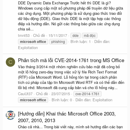
DDE Dynamic Data Exchange Trước hết thì DDE là gì?
Windows cung cấp một số phương pháp để truyền dữ liệu giữa
các ứng dụng. Một phương pháp là sử dụng giao thức trao đổi
dữ liệu động (DDE). Giao thức DDE là một tập hợp các thông
điệp và hướng dẫn. Nó gửi các thông báo giữa các ứng dụng
chia sẻ...
tmnt53
Chủ đề
15/11/2017
dde
mã độc
Bình luận: 1
Diễn đàn:
microsoft
office
phishing
Exploitation
Phân tích mã lỗi CVE-2014-1761 trong MS Office
C
Vào tháng 3/2014 một nhóm nghiên cứu bảo mật đã công bố
một lỗ hổng zero-day trong việc xử lý file Rich Text Format
(RTF) của Microsoft Word. Lỗ hổng tồn tại trong cách phân
tích cú pháp của tập tin Microsoft Word RTF và có thể dẫn đến
lỗi bộ nhớ. Microsoft đã cung cấp bản vá cho lỗ hổng này...
CauUt37
Chủ đề
23/07/2015
cve-2014-1761
Bình luận: 0
Diễn đàn:
Exploitation
microsoft
office
[Hướng dẫn] Khai thác Microsoft Office 2003,
2007, 2010, 2013
Chào cả nhà... Trong bài viết này, mình sẽ hướng dẫn các bạn