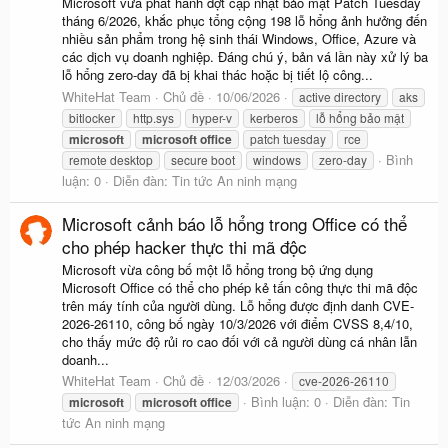
Microsoft vừa phát hành đợt cập nhật bảo mật Patch Tuesday
tháng 6/2026, khắc phục tổng cộng 198 lỗ hổng ảnh hưởng đến
nhiều sản phẩm trong hệ sinh thái Windows, Office, Azure và
các dịch vụ doanh nghiệp. Đáng chú ý, bản vá lần này xử lý ba
lỗ hổng zero-day đã bị khai thác hoặc bị tiết lộ công...
WhiteHat Team
Chủ đề
10/06/2026
active directory
aks
bitlocker
http.sys
hyper-v
kerberos
lỗ hổng bảo mật
microsoft
microsoft
office
patch tuesday
rce
Bình
remote desktop
secure boot
windows
zero-day
luận: 0
Diễn đàn:
Tin tức An ninh mạng
Microsoft cảnh báo lỗ hổng trong Office có thể
cho phép hacker thực thi mã độc
Microsoft vừa công bố một lỗ hổng trong bộ ứng dụng
Microsoft Office có thể cho phép kẻ tấn công thực thi mã độc
trên máy tính của người dùng. Lỗ hổng được định danh CVE-
2026-26110, công bố ngày 10/3/2026 với điểm CVSS 8,4/10,
cho thấy mức độ rủi ro cao đối với cả người dùng cá nhân lẫn
doanh...
WhiteHat Team
Chủ đề
12/03/2026
cve-2026-26110
Bình luận: 0
Diễn đàn:
Tin
microsoft
microsoft
office
tức An ninh mạng