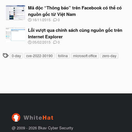
g
t
à
Mã độc “Thông báo” trên Facebook có thể có
đ
y
ầ
nguồn gốc từ Việt Nam
b
u
N
16/11/2015
0
ắ
g
t
à
Lỗi vượt qua chính sách cùng nguồn gốc trên
đ
y
ầ
Internet Explorer
b
u
N
05/02/2015
0
ắ
g
t
à
đ
T
0-day
cve-2022-30190
follina
microsoft office
zero-day
y
ầ
h
b
u
ắ
ẻ
t
đ
ầ
u
@ 2009 -
2026
Bkav Cyber Security