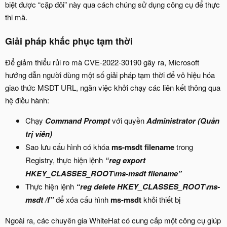
biệt được “cặp đôi” này qua cách chúng sử dụng công cụ để thực
thi mã.
Giải pháp khắc phục tạm thời
Để giảm thiểu rủi ro mà CVE-2022-30190 gây ra, Microsoft
hướng dẫn người dùng một số giải pháp tạm thời để vô hiệu hóa
giao thức MSDT URL, ngăn việc khởi chạy các liên kết thông qua
hệ điều hành:
Chạy
Command Prompt
với quyền
Administrator (Quản
trị viên)
Sao lưu cấu hình có khóa
ms-msdt filename
trong
Registry, thực hiện lệnh
“reg export
HKEY_CLASSES_ROOT\ms-msdt filename”
Thực hiện lệnh
“reg delete HKEY_CLASSES_ROOT\ms-
msdt /f”
để xóa cấu hình
ms-msdt
khỏi thiết bị
Ngoài ra, các chuyên gia WhiteHat có cung cấp một công cụ giúp