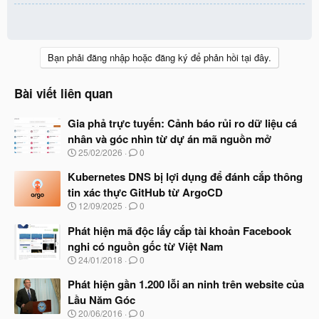
Bạn phải đăng nhập hoặc đăng ký để phản hồi tại đây.
Bài viết liên quan
Gia phả trực tuyến: Cảnh báo rủi ro dữ liệu cá
nhân và góc nhìn từ dự án mã nguồn mở
N
25/02/2026
0
g
à
Kubernetes DNS bị lợi dụng để đánh cắp thông
y
tin xác thực GitHub từ ArgoCD
b
N
12/09/2025
0
ắ
g
t
à
Phát hiện mã độc lấy cắp tài khoản Facebook
đ
y
ầ
nghi có nguồn gốc từ Việt Nam
b
u
N
24/01/2018
0
ắ
g
t
à
Phát hiện gần 1.200 lỗi an ninh trên website của
đ
y
ầ
Lầu Năm Góc
b
u
N
20/06/2016
0
ắ