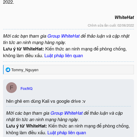
2022.
WhiteHat
Chỉnh sửa lần cuối:
02/06/2022
Mời các bạn tham gia
Group WhiteHat
để thảo luận và cập nhật
tin tức an ninh mạng hàng ngày.
Lưu ý từ WhiteHat:
Kiến thức an ninh mạng để phòng chống,
không làm điều xấu.
Luật pháp liên quan
R
Tommy_Nguyen
e
a
c
F
FoxNQ
t
i
o
hên ghê em dùng Kali vs google drive :v
n
s
Mời các bạn tham gia
Group WhiteHat
để thảo luận và cập
:
nhật tin tức an ninh mạng hàng ngày.
Lưu ý từ WhiteHat:
Kiến thức an ninh mạng để phòng chống,
không làm điều xấu.
Luật pháp liên quan