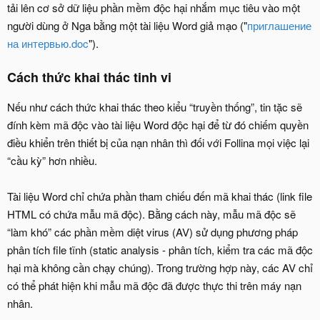
tải lên cơ sở dữ liệu phần mềm độc hại nhắm mục tiêu vào một
người dùng ở Nga bằng một tài liệu Word giả mạo ("
приглашение
на интервью.doc
").
Cách thức khai thác tinh vi
Nếu như cách thức khai thác theo kiểu “truyền thống”, tin tặc sẽ
đính kèm mã độc vào tài liệu Word độc hại để từ đó chiếm quyền
điều khiển trên thiết bị của nạn nhân thì đối với Follina mọi việc lại
“cầu kỳ” hơn nhiều.
Tài liệu Word chỉ chứa phần tham chiếu đến mã khai thác (link file
HTML có chứa mẫu mã độc). Bằng cách này, mẫu mã độc sẽ
“làm khó” các phần mềm diệt virus (AV) sử dụng phương pháp
phân tích file tĩnh (static analysis - phân tích, kiểm tra các mã độc
hại mà không cần chạy chúng). Trong trường hợp này, các AV chỉ
có thể phát hiện khi mẫu mã độc đã được thực thi trên máy nạn
nhân.