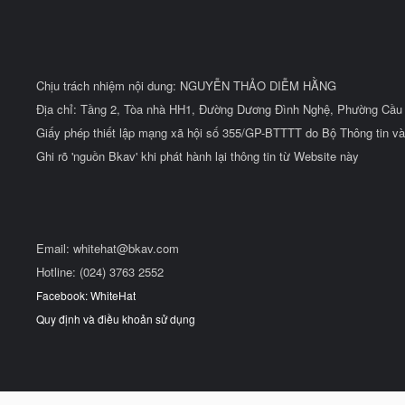
Chịu trách nhiệm nội dung: NGUYỄN THẢO DIỄM HẰNG
Địa chỉ: Tầng 2, Tòa nhà HH1, Đường Dương Đình Nghệ, Phường Cầu 
Giấy phép thiết lập mạng xã hội số 355/GP-BTTTT do Bộ Thông tin và
Ghi rõ 'nguồn Bkav' khi phát hành lại thông tin từ Website này
Email:
whitehat@bkav.com
Hotline: (024) 3763 2552
Facebook: WhiteHat
Quy định và điều khoản sử dụng