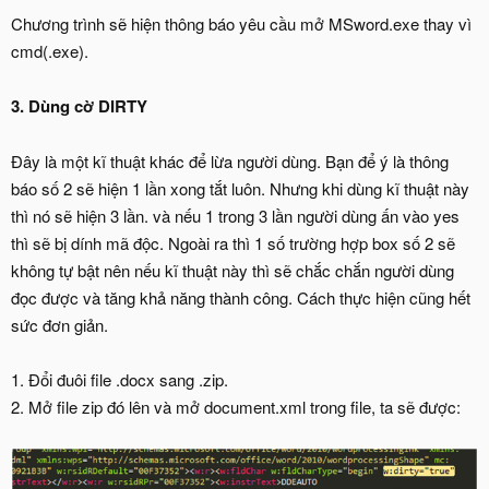
Chương trình sẽ hiện thông báo yêu cầu mở MSword.exe thay vì
cmd(.exe).
3. Dùng cờ DIRTY
Đây là một kĩ thuật khác để lừa người dùng. Bạn để ý là thông
báo số 2 sẽ hiện 1 lần xong tắt luôn. Nhưng khi dùng kĩ thuật này
thì nó sẽ hiện 3 lần. và nếu 1 trong 3 lần người dùng ấn vào yes
thì sẽ bị dính mã độc. Ngoài ra thì 1 số trường hợp box số 2 sẽ
không tự bật nên nếu kĩ thuật này thì sẽ chắc chắn người dùng
đọc được và tăng khả năng thành công. Cách thực hiện cũng hết
sức đơn giản.
1. Đổi đuôi file .docx sang .zip.
2. Mở file zip đó lên và mở document.xml trong file, ta sẽ được: