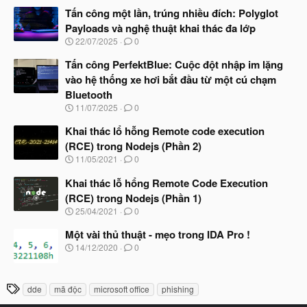
à
Tấn công một lần, trúng nhiều đích: Polyglot
y
Payloads và nghệ thuật khai thác đa lớp
b
N
22/07/2025
0
ắ
g
t
à
Tấn công PerfektBlue: Cuộc đột nhập im lặng
đ
y
ầ
vào hệ thống xe hơi bắt đầu từ một cú chạm
b
u
Bluetooth
ắ
t
N
11/07/2025
0
đ
g
ầ
à
Khai thác lổ hỗng Remote code execution
u
y
(RCE) trong Nodejs (Phần 2)
b
N
11/05/2021
0
ắ
g
t
à
Khai thác lỗ hổng Remote Code Execution
đ
y
ầ
(RCE) trong Nodejs (Phần 1)
b
u
N
25/04/2021
0
ắ
g
t
à
Một vài thủ thuật - mẹo trong IDA Pro !
đ
y
ầ
N
14/12/2020
0
b
u
g
ắ
à
t
y
T
đ
dde
mã độc
microsoft office
phishing
b
ầ
h
ắ