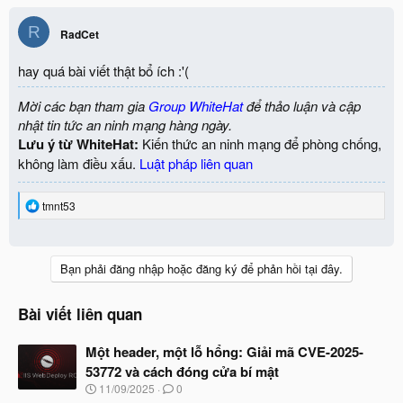
a
c
R
RadCet
t
i
o
hay quá bài viết thật bổ ích :'(
n
s
Mời các bạn tham gia
Group WhiteHat
để thảo luận và cập
:
nhật tin tức an ninh mạng hàng ngày.
Lưu ý từ WhiteHat:
Kiến thức an ninh mạng để phòng chống,
không làm điều xấu.
Luật pháp liên quan
R
tmnt53
e
a
c
t
Bạn phải đăng nhập hoặc đăng ký để phản hồi tại đây.
i
o
n
Bài viết liên quan
s
:
Một header, một lỗ hổng: Giải mã CVE-2025-
53772 và cách đóng cửa bí mật
N
11/09/2025
0
g