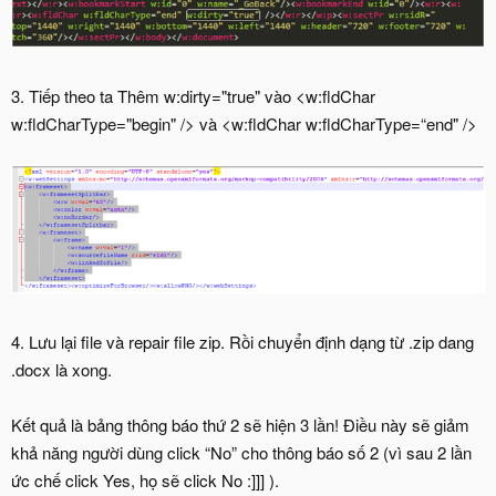
3. Tiếp theo ta Thêm w:dirty="true" vào <w:fldChar
w:fldCharType="begin" /> và <w:fldChar w:fldCharType=“end" />
4. Lưu lại file và repair file zip. Rồi chuyển định dạng từ .zip dang
.docx là xong.
Kết quả là bảng thông báo thứ 2 sẽ hiện 3 lần! Điều này sẽ giảm
khả năng người dùng click “No” cho thông báo số 2 (vì sau 2 lần
ức chế click Yes, họ sẽ click No :]]] ).