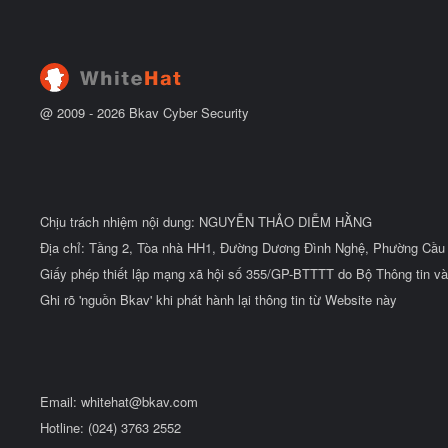
u
t
ẻ
đ
ầ
u
@ 2009 -
2026
Bkav Cyber Security
Chịu trách nhiệm nội dung: NGUYỄN THẢO DIỄM HẰNG
Địa chỉ: Tầng 2, Tòa nhà HH1, Đường Dương Đình Nghệ, Phường Cầu 
Giấy phép thiết lập mạng xã hội số 355/GP-BTTTT do Bộ Thông tin và
Ghi rõ 'nguồn Bkav' khi phát hành lại thông tin từ Website này
Email:
whitehat@bkav.com
Hotline: (024) 3763 2552