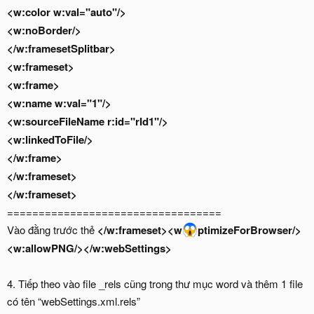
<w:color w:val="auto"/>
<w:noBorder/>
</w:framesetSplitbar>
<w:frameset>
<w:frame>
<w:name w:val="1"/>
<w:sourceFileName r:id="rId1"/>
<w:linkedToFile/>
</w:frame>
</w:frameset>
</w:frameset>
==================================
Vào đằng trước thẻ
</w:frameset><w
ptimizeForBrowser/>
<w:allowPNG/></w:webSettings>
4. Tiếp theo vào file _rels cũng trong thư mục word và thêm 1 file
có tên “webSettings.xml.rels”