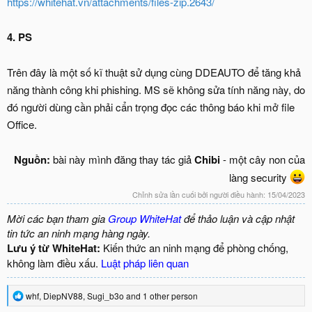
https://whitehat.vn/attachments/files-zip.2643/
4. PS
Trên đây là một số kĩ thuật sử dụng cùng DDEAUTO để tăng khả
năng thành công khi phishing. MS sẽ không sửa tính năng này, do
đó người dùng cần phải cẩn trọng đọc các thông báo khi mở file
Office.
Nguồn:
bài này mình đăng thay tác giả
Chibi
- một cây non của
làng security
Chỉnh sửa lần cuối bởi người điều hành:
15/04/2023
Mời các bạn tham gia
Group WhiteHat
để thảo luận và cập nhật
tin tức an ninh mạng hàng ngày.
Lưu ý từ WhiteHat:
Kiến thức an ninh mạng để phòng chống,
không làm điều xấu.
Luật pháp liên quan
R
whf
,
DiepNV88
,
Sugi_b3o
and 1 other person
e