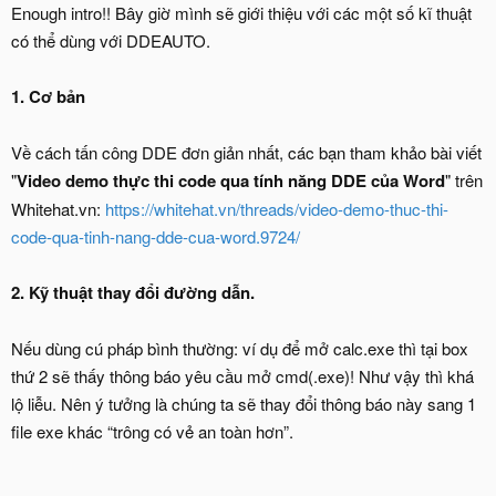
Enough intro!! Bây giờ mình sẽ giới thiệu với các một số kĩ thuật
có thể dùng với DDEAUTO.
1. Cơ bản
Về cách tấn công DDE đơn giản nhất, các bạn tham khảo bài viết
"
Video demo thực thi code qua tính năng DDE của Word
" trên
Whitehat.vn:
https://whitehat.vn/threads/video-demo-thuc-thi-
code-qua-tinh-nang-dde-cua-word.9724/
2. Kỹ thuật thay đổi đường dẫn.
Nếu dùng cú pháp bình thường: ví dụ để mở calc.exe thì tại box
thứ 2 sẽ thấy thông báo yêu cầu mở cmd(.exe)! Như vậy thì khá
lộ liễu. Nên ý tưởng là chúng ta sẽ thay đổi thông báo này sang 1
file exe khác “trông có vẻ an toàn hơn”.