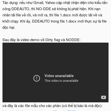
Tác dụng: nếu như Gmail, Yahoo cập nhật nhận diện cho kiểu tấn
công DDEAUTO, thì NO-DDE sẽ không bị phát hiện. Khi nạn
nhân tải file về rồi, và mở ra, thì file 1.docx mới được tải về và
khởi chạy. Khi ấy, DDEAUTO trong file 1.docx mới thực sự là file
độc hại.
Sau đây là video demo về Dirty flag và NODDE:
và đây là các file mẫu cho các phần (có thể bị báo là mã độc):