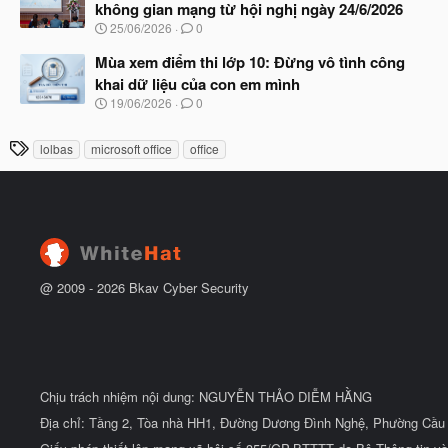
ầ
không gian mạng từ hội nghị ngày 24/6/2026
b
u
N
25/06/2026
0
ắ
g
t
à
Mùa xem điểm thi lớp 10: Đừng vô tình công
đ
y
ầ
khai dữ liệu của con em mình
b
u
N
19/06/2026
0
ắ
g
t
à
đ
T
lolbas
microsoft office
office
y
ầ
h
b
u
ắ
ẻ
t
đ
ầ
u
@ 2009 -
2026
Bkav Cyber Security
Chịu trách nhiệm nội dung: NGUYỄN THẢO DIỄM HẰNG
Địa chỉ: Tầng 2, Tòa nhà HH1, Đường Dương Đình Nghệ, Phường Cầu 