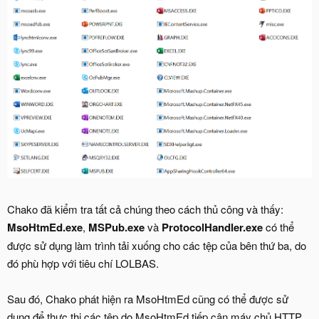
Chako đã kiểm tra tất cả chúng theo cách thủ công và thấy:
MsoHtmEd.exe
,
MSPub.exe
và
ProtocolHandler.exe
có thể
được sử dụng làm trình tải xuống cho các tệp của bên thứ ba, do
đó phù hợp với tiêu chí LOLBAS.
Sau đó, Chako phát hiện ra MsoHtmEd cũng có thể được sử
dụng để thực thi các tệp do MsoHtmEd tiếp cận máy chủ HTTP