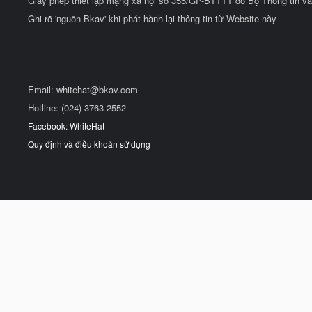
Giấy phép thiết lập mạng xã hội số 355/GP-BTTTT do Bộ Thông tin và
Ghi rõ 'nguồn Bkav' khi phát hành lại thông tin từ Website này
Email:
whitehat@bkav.com
Hotline: (024) 3763 2552
Facebook: WhiteHat
Quy định và điều khoản sử dụng