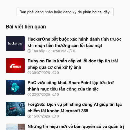
Bạn phải đăng nhập hoặc đăng ký để phản hồi tại đây.
Bài viết liên quan
HackerOne bắt buộc xác minh danh tính trước
khi nhận tiền thưởng săn lỗi bảo mật
N
Thứ bảy lúc 10:58 AM
0
g
à
Ruby on Rails khẩn cấp vá lỗi đọc tập tin trái
y
phép qua cơ chế xử lý ảnh
b
N
30/07/2026
0
ắ
g
t
à
PoC vừa công khai, SharePoint lập tức trở
đ
y
ầ
thành mục tiêu tấn công của tin tặc
b
u
N
23/07/2026
0
ắ
g
t
à
Forg365: Dịch vụ phishing dùng AI giúp tin tặc
đ
y
ầ
chiếm tài khoản Microsoft 365
b
u
N
15/07/2026
0
ắ
g
t
à
Những tín hiệu mới về bản quyền số và quản trị
đ
y