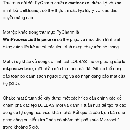
Thư mục cài đặt PyCharm chứa
elevator.exe
(được ký và xác
minh bởi JetBrains), có thể thực thi các tệp tùy ý với các đặc
quyền nâng cao.
Một tệp khác trong thư mục PyCharm là
WinProcessListHelper.exe
có thể phục vụ mục đích trinh sát
bằng cách liệt kê tất cả các tiến trình đang chạy trên hệ thống.
Một ví dụ khác về công cụ trinh sát LOLBAS mà ông cung cấp là
mkpasswd.exe
, một phần của thư mục cài đặt Git, có thể cung
cấp toàn bộ danh sách người dùng và số nhận dạng bảo mật của
họ (SID).
Chako mất 2 tuần để xây dựng một cách tiếp cận chính xác để
khám phá các tệp LOLBAS mới và dành 1 tuần nữa để tạo ra các
công cụ tự động hóa việc khám phá. Kết quả là các kịch bản cho
phép công cụ kiểm tra "toàn bộ nhóm nhị phân của Microsoft"
trong khoảng 5 giờ.