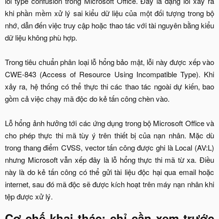
lỗi type confusion trong Microsoft Office. Đây là dạng lỗi xảy ra
khi phần mềm xử lý sai kiểu dữ liệu của một đối tượng trong bộ
nhớ, dẫn đến việc truy cập hoặc thao tác với tài nguyên bằng kiểu
dữ liệu không phù hợp.
Trong tiêu chuẩn phân loại lỗ hổng bảo mật, lỗi này được xếp vào
CWE-843 (Access of Resource Using Incompatible Type). Khi
xảy ra, hệ thống có thể thực thi các thao tác ngoài dự kiến, bao
gồm cả việc chạy mã độc do kẻ tấn công chèn vào.
Lỗ hổng ảnh hưởng tới các ứng dụng trong bộ Microsoft Office và
cho phép thực thi mã tùy ý trên thiết bị của nạn nhân. Mặc dù
trong thang điểm CVSS, vector tấn công được ghi là Local (AV:L)
nhưng Microsoft vẫn xếp đây là lỗ hổng thực thi mã từ xa. Điều
này là do kẻ tấn công có thể gửi tài liệu độc hại qua email hoặc
internet, sau đó mã độc sẽ được kích hoạt trên máy nạn nhân khi
tệp được xử lý.​
Cơ chế khai thác: chỉ cần xem trước