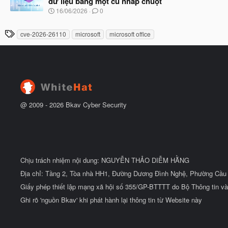
dữ liệu bằng một cú nhấp chuột
b
u
N
16/06/2026
0
ắ
g
t
à
đ
T
cve-2026-26110
microsoft
microsoft office
y
ầ
h
b
u
ắ
ẻ
t
đ
ầ
u
@ 2009 -
2026
Bkav Cyber Security
Chịu trách nhiệm nội dung: NGUYỄN THẢO DIỄM HẰNG
Địa chỉ: Tầng 2, Tòa nhà HH1, Đường Dương Đình Nghệ, Phường Cầu 
Giấy phép thiết lập mạng xã hội số 355/GP-BTTTT do Bộ Thông tin và
Ghi rõ 'nguồn Bkav' khi phát hành lại thông tin từ Website này