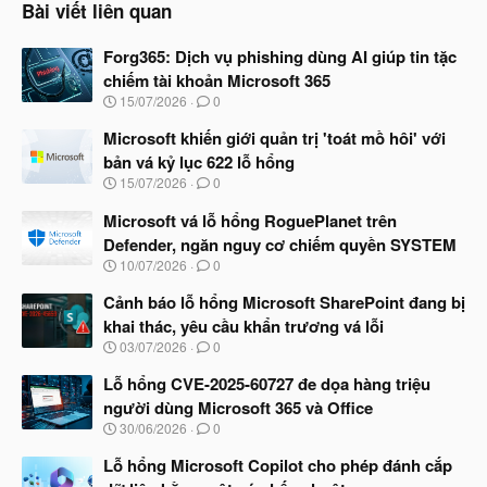
Bài viết liên quan
Forg365: Dịch vụ phishing dùng AI giúp tin tặc
chiếm tài khoản Microsoft 365
N
15/07/2026
0
g
à
Microsoft khiến giới quản trị 'toát mồ hôi' với
y
bản vá kỷ lục 622 lỗ hổng
b
N
15/07/2026
0
ắ
g
t
à
Microsoft vá lỗ hổng RoguePlanet trên
đ
y
ầ
Defender, ngăn nguy cơ chiếm quyền SYSTEM
b
u
N
10/07/2026
0
ắ
g
t
à
Cảnh báo lỗ hổng Microsoft SharePoint đang bị
đ
y
ầ
khai thác, yêu cầu khẩn trương vá lỗi
b
u
N
03/07/2026
0
ắ
g
t
à
Lỗ hổng CVE-2025-60727 đe dọa hàng triệu
đ
y
ầ
người dùng Microsoft 365 và Office
b
u
N
30/06/2026
0
ắ
g
t
à
Lỗ hổng Microsoft Copilot cho phép đánh cắp
đ
y
ầ