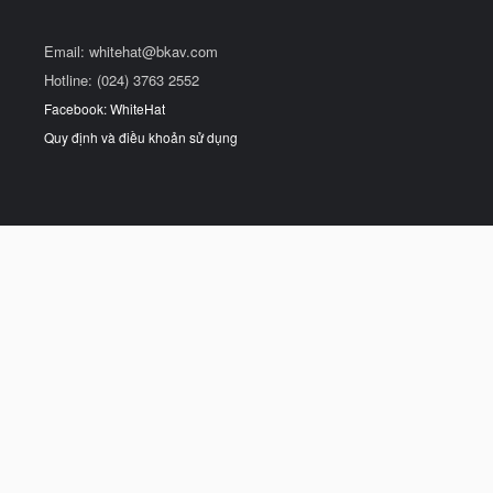
Email:
whitehat@bkav.com
Hotline: (024) 3763 2552
Facebook: WhiteHat
Quy định và điều khoản sử dụng