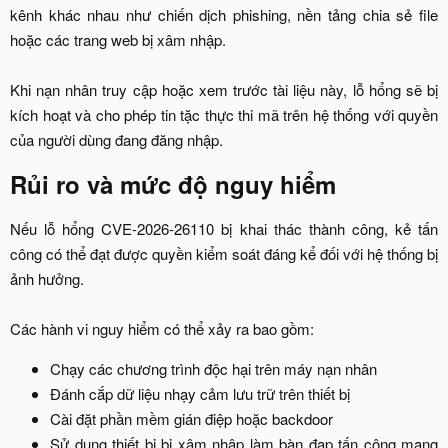
kênh khác nhau như chiến dịch phishing, nền tảng chia sẻ file
hoặc các trang web bị xâm nhập.
Khi nạn nhân truy cập hoặc xem trước tài liệu này, lỗ hổng sẽ bị
kích hoạt và cho phép tin tặc thực thi mã trên hệ thống với quyền
của người dùng đang đăng nhập.​
Rủi ro và mức độ nguy hiểm​
Nếu lỗ hổng CVE-2026-26110 bị khai thác thành công, kẻ tấn
công có thể đạt được quyền kiểm soát đáng kể đối với hệ thống bị
ảnh hưởng.
Các hành vi nguy hiểm có thể xảy ra bao gồm:​
Chạy các chương trình độc hại trên máy nạn nhân​
Đánh cắp dữ liệu nhạy cảm lưu trữ trên thiết bị​
Cài đặt phần mềm gián điệp hoặc backdoor​
Sử dụng thiết bị bị xâm nhập làm bàn đạp tấn công mạng