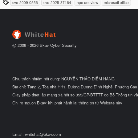
T
cve-2009-0556
cve-2025-37164
hpe oneview
microsoft office
y
ầ
h
b
u
ắ
ẻ
t
đ
ầ
u
@ 2009 -
2026
Bkav Cyber Security
Chịu trách nhiệm nội dung: NGUYỄN THẢO DIỄM HẰNG
Địa chỉ: Tầng 2, Tòa nhà HH1, Đường Dương Đình Nghệ, Phường Cầu 
Giấy phép thiết lập mạng xã hội số 355/GP-BTTTT do Bộ Thông tin và
Ghi rõ 'nguồn Bkav' khi phát hành lại thông tin từ Website này
Email:
whitehat@bkav.com