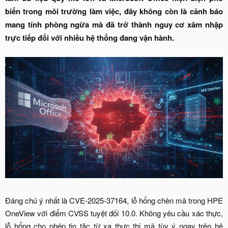
biến trong môi trường làm việc, đây không còn là cảnh báo
mang tính phòng ngừa mà đã trở thành nguy cơ xâm nhập
trực tiếp đối với nhiều hệ thống đang vận hành.
Đáng chú ý nhất là CVE-2025-37164, lỗ hổng chèn mã trong HPE
OneView với điểm CVSS tuyệt đối 10.0. Không yêu cầu xác thực,
lỗ hổng cho phép tin tặc từ xa thực thi mã tùy ý ngay trên hệ