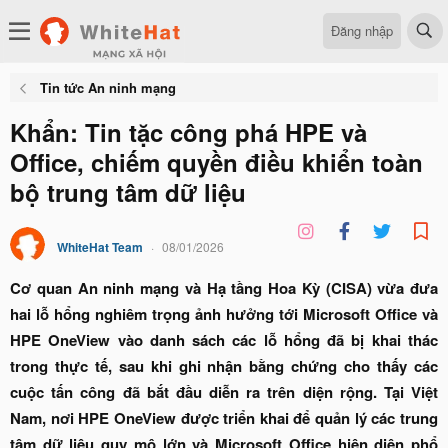
Đăng nhập
Tin tức An ninh mạng
Khẩn: Tin tặc công phá HPE và
Office, chiếm quyền điều khiển toàn
bộ trung tâm dữ liệu
WhiteHat Team
08/01/2026
Cơ quan An ninh mạng và Hạ tầng Hoa Kỳ (CISA) vừa đưa
hai lỗ hổng nghiêm trọng ảnh hưởng tới Microsoft Office và
HPE OneView vào danh sách các lỗ hổng đã bị khai thác
trong thực tế, sau khi ghi nhận bằng chứng cho thấy các
cuộc tấn công đã bắt đầu diễn ra trên diện rộng. Tại Việt
Nam, nơi HPE OneView được triển khai để quản lý các trung
tâm dữ liệu quy mô lớn và Microsoft Office hiện diện phổ