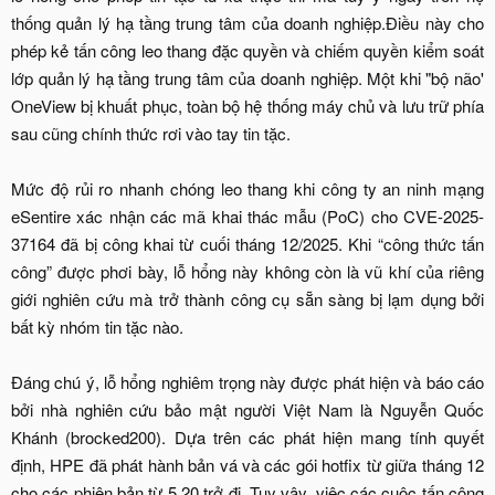
thống quản lý hạ tầng trung tâm của doanh nghiệp.Điều này cho
phép kẻ tấn công leo thang đặc quyền và chiếm quyền kiểm soát
lớp quản lý hạ tầng trung tâm của doanh nghiệp. Một khi "bộ não'
OneView bị khuất phục, toàn bộ hệ thống máy chủ và lưu trữ phía
sau cũng chính thức rơi vào tay tin tặc.
Mức độ rủi ro nhanh chóng leo thang khi công ty an ninh mạng
eSentire xác nhận các mã khai thác mẫu (PoC) cho CVE-2025-
37164 đã bị công khai từ cuối tháng 12/2025. Khi “công thức tấn
công” được phơi bày, lỗ hổng này không còn là vũ khí của riêng
giới nghiên cứu mà trở thành công cụ sẵn sàng bị lạm dụng bởi
bất kỳ nhóm tin tặc nào.
Đáng chú ý, lỗ hổng nghiêm trọng này được phát hiện và báo cáo
bởi nhà nghiên cứu bảo mật người Việt Nam là Nguyễn Quốc
Khánh (brocked200). Dựa trên các phát hiện mang tính quyết
định, HPE đã phát hành bản vá và các gói hotfix từ giữa tháng 12
cho các phiên bản từ 5.20 trở đi. Tuy vậy, việc các cuộc tấn công