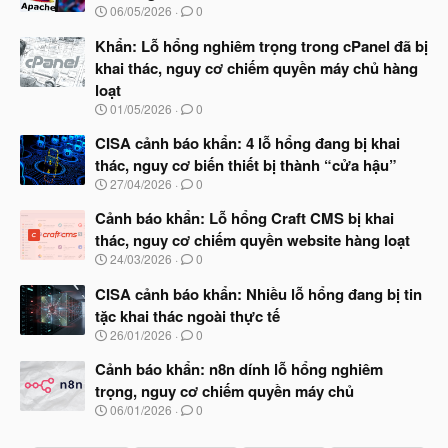
N
06/05/2026
0
g
à
Khẩn: Lỗ hổng nghiêm trọng trong cPanel đã bị
y
khai thác, nguy cơ chiếm quyền máy chủ hàng
b
loạt
ắ
t
N
01/05/2026
0
đ
g
ầ
à
CISA cảnh báo khẩn: 4 lỗ hổng đang bị khai
u
y
thác, nguy cơ biến thiết bị thành “cửa hậu”
b
N
27/04/2026
0
ắ
g
t
à
Cảnh báo khẩn: Lỗ hổng Craft CMS bị khai
đ
y
ầ
thác, nguy cơ chiếm quyền website hàng loạt
b
u
N
24/03/2026
0
ắ
g
t
à
CISA cảnh báo khẩn: Nhiều lỗ hổng đang bị tin
đ
y
ầ
tặc khai thác ngoài thực tế
b
u
N
26/01/2026
0
ắ
g
t
à
Cảnh báo khẩn: n8n dính lỗ hổng nghiêm
đ
y
ầ
trọng, nguy cơ chiếm quyền máy chủ
b
u
N
06/01/2026
0
ắ
g
t
à
đ