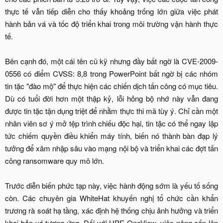
thực tế vẫn tiếp diễn cho thấy khoảng trống lớn giữa việc phát
hành bản vá và tốc độ triển khai trong môi trường vận hành thực
tế.
Bên cạnh đó, một cái tên cũ kỹ nhưng đầy bất ngờ là CVE-2009-
0556 có điểm CVSS: 8,8 trong PowerPoint bất ngờ bị các nhóm
tin tặc "đào mộ" để thực hiện các chiến dịch tấn công có mục tiêu.
Dù có tuổi đời hơn một thập kỷ, lỗi hỏng bộ nhớ này vẫn đang
được tin tặc tận dụng triệt để nhằm thực thi mã tùy ý. Chỉ cần một
nhân viên sơ ý mở tệp trình chiếu độc hại, tin tặc có thể ngay lập
tức chiếm quyền điều khiển máy tính, biến nó thành bàn đạp lý
tưởng để xâm nhập sâu vào mạng nội bộ và triển khai các đợt tấn
công ransomware quy mô lớn.
Trước diễn biến phức tạp này, việc hành động sớm là yếu tố sống
còn. Các chuyên gia WhiteHat khuyến nghị tổ chức cần khẩn
trương rà soát hạ tầng, xác định hệ thống chịu ảnh hưởng và triển
khai bản vá tương ứng. Đối với HPE OneView, việc nâng cấp lên