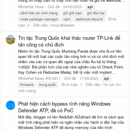
thông tin nhạy cảm từ máy tính nạn nhân và gửi về webhook...
WhiteHat Team
Chủ đề
24/05/2025
apt
cảnh báo an ninh mạng
gói giả mạo
gói độc hại
Bình
node package manager
npm
webhook discord
luận: 0
Diễn đàn:
Virus/Malware
Tin tặc Trung Quốc khai thác router TP-Link để
tấn công có chủ đích
Nhóm tin tặc Trung Quốc Mustang Panda được cho là có liên
quan tới một loạt các cuộc tấn công tinh vi và có chủ đích mới
nhằm vào các cơ quan đối ngoại của châu Âu kể từ tháng
1/2023. Bài phân tích của các nhà nghiên cứu từ Check Point,
Itay Cohen và Radoslaw Madej, tiết lộ việc một implant...
WhiteHat News #ID:0911
Chủ đề
17/05/2023
apt
Bình luận: 1
Diễn đàn:
Tin tức An
firmware
trung quốc
ninh mạng
Phát hiện cách bypass tính năng Windows
Defender ATP, đã có PoC
Mới đây, blogger có tên Abdullah AlZahrani đã tìm ra cách qua
mặt tính năng phát hiện và ngăn chặn các hành vi độc hại của
Windows Defender ATP để dump memory của tiến trình