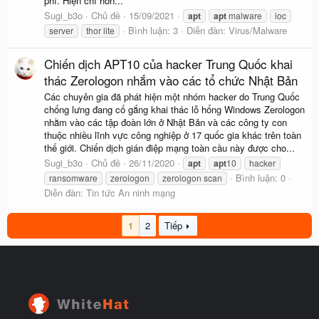
phí. Hiện chỉ hơn...
Sugi_b3o
Chủ đề
15/09/2021
apt
apt
malware
ioc
Bình luận: 3
Diễn đàn:
Virus/Malware
server
thor lite
Chiến dịch APT10 của hacker Trung Quốc khai
thác Zerologon nhắm vào các tổ chức Nhật Bản
Các chuyên gia đã phát hiện một nhóm hacker do Trung Quốc
chống lưng đang cố gắng khai thác lỗ hổng Windows Zerologon
nhằm vào các tập đoàn lớn ở Nhật Bản và các công ty con
thuộc nhiều lĩnh vực công nghiệp ở 17 quốc gia khác trên toàn
thế giới. Chiến dịch gián điệp mạng toàn cầu này được cho...
Sugi_b3o
Chủ đề
26/11/2020
apt
apt
10
hacker
Bình luận: 0
ransomware
zerologon
zerologon scan
Diễn đàn:
Tin tức An ninh mạng
1
2
Tiếp