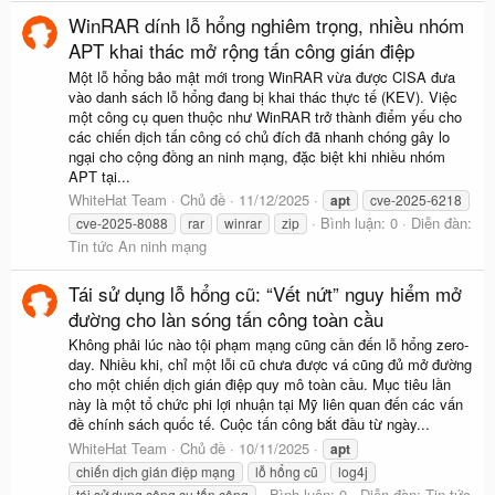
WinRAR dính lỗ hổng nghiêm trọng, nhiều nhóm
APT khai thác mở rộng tấn công gián điệp
Một lỗ hổng bảo mật mới trong WinRAR vừa được CISA đưa
vào danh sách lỗ hổng đang bị khai thác thực tế (KEV). Việc
một công cụ quen thuộc như WinRAR trở thành điểm yếu cho
các chiến dịch tấn công có chủ đích đã nhanh chóng gây lo
ngại cho cộng đồng an ninh mạng, đặc biệt khi nhiều nhóm
APT tại...
WhiteHat Team
Chủ đề
11/12/2025
apt
cve-2025-6218
Bình luận: 0
Diễn đàn:
cve-2025-8088
rar
winrar
zip
Tin tức An ninh mạng
Tái sử dụng lỗ hổng cũ: “Vết nứt” nguy hiểm mở
đường cho làn sóng tấn công toàn cầu
Không phải lúc nào tội phạm mạng cũng cần đến lỗ hổng zero-
day. Nhiều khi, chỉ một lỗi cũ chưa được vá cũng đủ mở đường
cho một chiến dịch gián điệp quy mô toàn cầu. Mục tiêu lần
này là một tổ chức phi lợi nhuận tại Mỹ liên quan đến các vấn
đề chính sách quốc tế. Cuộc tấn công bắt đầu từ ngày...
WhiteHat Team
Chủ đề
10/11/2025
apt
chiến dịch gián điệp mạng
lỗ hổng cũ
log4j
Bình luận: 0
Diễn đàn:
Tin tức
tái sử dụng công cụ tấn công