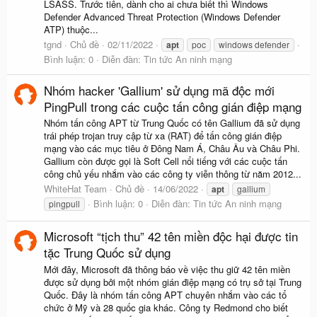
LSASS. Trước tiên, dành cho ai chưa biết thì Windows
Defender Advanced Threat Protection (Windows Defender
ATP) thuộc...
tgnd
Chủ đề
02/11/2022
apt
poc
windows defender
Bình luận: 0
Diễn đàn:
Tin tức An ninh mạng
Nhóm hacker 'Gallium' sử dụng mã độc mới
PingPull trong các cuộc tấn công gián điệp mạng
Nhóm tấn công APT từ Trung Quốc có tên Gallium đã sử dụng
trái phép trojan truy cập từ xa (RAT) để tấn công gián điệp
mạng vào các mục tiêu ở Đông Nam Á, Châu Âu và Châu Phi.
Gallium còn được gọi là Soft Cell nổi tiếng với các cuộc tấn
công chủ yếu nhắm vào các công ty viễn thông từ năm 2012...
WhiteHat Team
Chủ đề
14/06/2022
apt
gallium
Bình luận: 0
Diễn đàn:
Tin tức An ninh mạng
pingpull
Microsoft “tịch thu” 42 tên miền độc hại được tin
tặc Trung Quốc sử dụng
Mới đây, Microsoft đã thông báo về việc thu giữ 42 tên miền
được sử dụng bởi một nhóm gián điệp mạng có trụ sở tại Trung
Quốc. Đây là nhóm tấn công APT chuyên nhắm vào các tổ
chức ở Mỹ và 28 quốc gia khác. Công ty Redmond cho biết