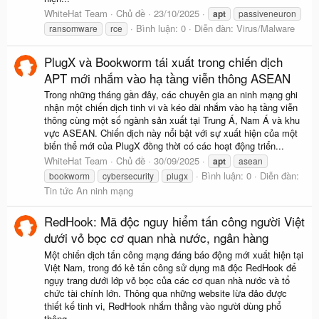
WhiteHat Team
Chủ đề
23/10/2025
apt
passiveneuron
Bình luận: 0
Diễn đàn:
Virus/Malware
ransomware
rce
PlugX và Bookworm tái xuất trong chiến dịch
APT mới nhắm vào hạ tầng viễn thông ASEAN
Trong những tháng gần đây, các chuyên gia an ninh mạng ghi
nhận một chiến dịch tinh vi và kéo dài nhắm vào hạ tầng viễn
thông cùng một số ngành sản xuất tại Trung Á, Nam Á và khu
vực ASEAN. Chiến dịch này nổi bật với sự xuất hiện của một
biến thể mới của PlugX đồng thời có các hoạt động triển...
WhiteHat Team
Chủ đề
30/09/2025
apt
asean
Bình luận: 0
Diễn đàn:
bookworm
cybersecurity
plugx
Tin tức An ninh mạng
RedHook: Mã độc nguy hiểm tấn công người Việt
dưới vỏ bọc cơ quan nhà nước, ngân hàng
Một chiến dịch tấn công mạng đáng báo động mới xuất hiện tại
Việt Nam, trong đó kẻ tấn công sử dụng mã độc RedHook để
ngụy trang dưới lớp vỏ bọc của các cơ quan nhà nước và tổ
chức tài chính lớn. Thông qua những website lừa đảo được
thiết kế tinh vi, RedHook nhắm thẳng vào người dùng phổ
thông...