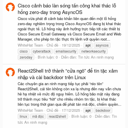
Cisco cảnh báo làn sóng tấn công khai thác lỗ
hổng zero-day trong AsyncOS
Cisco vừa phát đi cảnh báo khẩn liên quan đến một lỗ hổng
zero-day nghiêm trọng trong Cisco AsyncOS đang bị khai thác
ngoài thực tế. Lỗ hổng này ảnh hưởng trực tiếp tới các thiết bị
Cisco Secure Email Gateway và Cisco Secure Email and Web
Manager, cho phép tin tặc thực thi lệnh với quyền root...
WhiteHat Team
Chủ đề
19/12/2025
apt
asyncos
cisco
cyberattack
emailsecurity
networksecurity
Bình luận: 0
Diễn đàn:
Tin tức An ninh mạng
zeroday
React2Shell trở thành “cửa ngõ” để tin tặc xâm
nhập và cài backdoor trên Linux
Các chuyên gia an ninh mạng tiếp tục phải “réo tên”
React2Shell, cái tên không còn xa lạ nhưng đến nay vẫn chưa
hề hạ nhiệt về mức độ nguy hiểm. Lỗ hổng bảo mật này đang
trở thành mục tiêu “hời” cho nhiều nhóm tin tặc, bị khai thác
liên tục trong thời gian qua để phát tán mã độc, chiếm quyền...
WhiteHat Team
Chủ đề
17/12/2025
apt
backdoor
Bình luận: 0
Diễn đàn:
Tin
linux
mã độc
react2shell
tức An ninh mạng