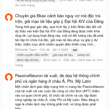
An ninh mạng
Chuyên gia Bkav cảnh báo nguy cơ mã độc trà
trộn, giả mạo tài liệu góp ý Đại hội XIV của Đảng
Trong thời gian gần đây, quá trình lấy ý kiến Nhân dân đối với
dự thảo văn kiện Đại hội XIV của Đảng đang được triển khai
rộng rãi. Lợi dụng hoạt động này, một số đối tượng xấu đã phát
tán tệp tin chứa mã độc, giả mạo tài liệu phục vụ góp ý dự
thảo, nhằm mục đích chiếm quyền điều khiển máy tính...
WhiteHat Team
Chủ đề
06/11/2025
apt
chiếm quyền điều khiển
giả mạo tài liệu
valley rat
Bình luận: 0
Diễn đàn:
Cảnh báo an ninh
đánh cắp dữ liệu
mạng
PassiveNeuron tái xuất, đe dọa hệ thống chính
phủ và ngân hàng ở châu Á, Phi, Mỹ Latin
Một chiến dịch gián điệp mạng tinh vi mang tên PassiveNeuron
vừa tái xuất với các cuộc tấn công có chủ đích (APT) nhắm
vào cơ quan chính phủ, tổ chức tài chính và các tập đoàn
công nghiệp tại châu Á, châu Phi và Mỹ Latin. Điều đáng lo
ngại là chiến dịch này không phải mới, nó từng được phát
hiện...