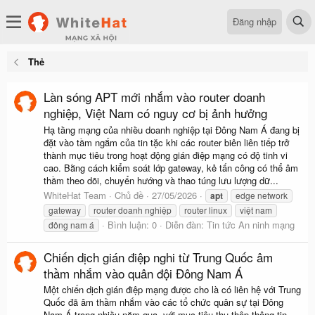
Đăng nhập
Thẻ
Làn sóng APT mới nhắm vào router doanh
nghiệp, Việt Nam có nguy cơ bị ảnh hưởng
Hạ tầng mạng của nhiều doanh nghiệp tại Đông Nam Á đang bị
đặt vào tầm ngắm của tin tặc khi các router biên liên tiếp trở
thành mục tiêu trong hoạt động gián điệp mạng có độ tinh vi
cao. Bằng cách kiểm soát lớp gateway, kẻ tấn công có thể âm
thầm theo dõi, chuyển hướng và thao túng lưu lượng dữ...
WhiteHat Team
Chủ đề
27/05/2026
apt
edge network
gateway
router doanh nghiệp
router linux
việt nam
Bình luận: 0
Diễn đàn:
Tin tức An ninh mạng
đông nam á
Chiến dịch gián điệp nghi từ Trung Quốc âm
thầm nhắm vào quân đội Đông Nam Á
Một chiến dịch gián điệp mạng được cho là có liên hệ với Trung
Quốc đã âm thầm nhắm vào các tổ chức quân sự tại Đông
Nam Á trong nhiều năm qua, với mục tiêu thu thập thông tin