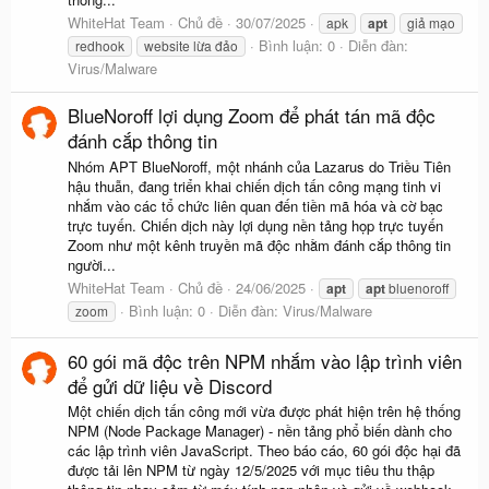
WhiteHat Team
Chủ đề
30/07/2025
apk
apt
giả mạo
Bình luận: 0
Diễn đàn:
redhook
website lừa đảo
Virus/Malware
BlueNoroff lợi dụng Zoom để phát tán mã độc
đánh cắp thông tin
Nhóm APT BlueNoroff, một nhánh của Lazarus do Triều Tiên
hậu thuẫn, đang triển khai chiến dịch tấn công mạng tinh vi
nhắm vào các tổ chức liên quan đến tiền mã hóa và cờ bạc
trực tuyến. Chiến dịch này lợi dụng nền tảng họp trực tuyến
Zoom như một kênh truyền mã độc nhằm đánh cắp thông tin
người...
WhiteHat Team
Chủ đề
24/06/2025
apt
apt
bluenoroff
Bình luận: 0
Diễn đàn:
Virus/Malware
zoom
60 gói mã độc trên NPM nhắm vào lập trình viên
để gửi dữ liệu về Discord
Một chiến dịch tấn công mới vừa được phát hiện trên hệ thống
NPM (Node Package Manager) - nền tảng phổ biến dành cho
các lập trình viên JavaScript. Theo báo cáo, 60 gói độc hại đã
được tải lên NPM từ ngày 12/5/2025 với mục tiêu thu thập