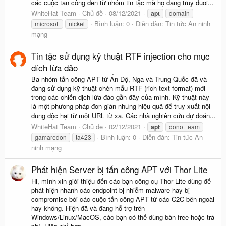
các cuộc tấn công đến từ nhóm tin tặc mà họ đang truy đuổi...
WhiteHat Team
Chủ đề
08/12/2021
apt
domain
Bình luận: 0
Diễn đàn:
Tin tức An ninh
microsoft
nickel
mạng
Tin tặc sử dụng kỹ thuật RTF injection cho mục
đích lừa đảo
Ba nhóm tấn công APT từ Ấn Độ, Nga và Trung Quốc đã và
đang sử dụng kỹ thuật chèn mẫu RTF (rich text format) mới
trong các chiến dịch lừa đảo gần đây của mình. Kỹ thuật này
là một phương pháp đơn giản nhưng hiệu quả để truy xuất nội
dung độc hại từ một URL từ xa. Các nhà nghiên cứu dự đoán...
WhiteHat Team
Chủ đề
02/12/2021
apt
donot team
Bình luận: 0
Diễn đàn:
Tin tức An
gamaredon
ta423
ninh mạng
Phát hiện Server bị tấn công APT với Thor Lite
Hi, mình xin giới thiệu đến các bạn công cụ Thor Lite dùng để
phát hiện nhanh các endpoint bị nhiễm malware hay bị
compromise bởi các cuộc tấn công APT từ các C2C bên ngoài
hay không. Hiện đã và đang hỗ trợ trên
Windows/Linux/MacOS, các bạn có thể dùng bản free hoặc trả