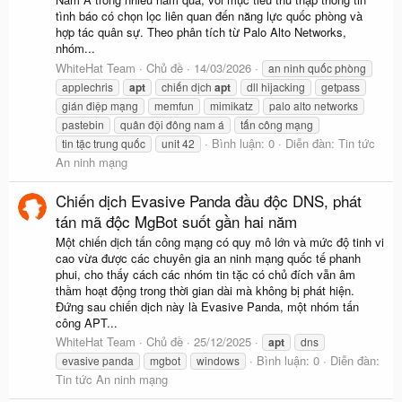
tình báo có chọn lọc liên quan đến năng lực quốc phòng và
hợp tác quân sự. Theo phân tích từ Palo Alto Networks,
nhóm...
WhiteHat Team
Chủ đề
14/03/2026
an ninh quốc phòng
applechris
apt
chiến dịch
apt
dll hijacking
getpass
gián điệp mạng
memfun
mimikatz
palo alto networks
pastebin
quân đội đông nam á
tấn công mạng
Bình luận: 0
Diễn đàn:
Tin tức
tin tặc trung quốc
unit 42
An ninh mạng
Chiến dịch Evasive Panda đầu độc DNS, phát
tán mã độc MgBot suốt gần hai năm
Một chiến dịch tấn công mạng có quy mô lớn và mức độ tinh vi
cao vừa được các chuyên gia an ninh mạng quốc tế phanh
phui, cho thấy cách các nhóm tin tặc có chủ đích vẫn âm
thầm hoạt động trong thời gian dài mà không bị phát hiện.
Đứng sau chiến dịch này là Evasive Panda, một nhóm tấn
công APT...
WhiteHat Team
Chủ đề
25/12/2025
apt
dns
Bình luận: 0
Diễn đàn:
evasive panda
mgbot
windows
Tin tức An ninh mạng