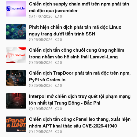
Chiến dịch supply chain mới trên npm phát tán
mã độc qua jscrambler
N
14/07/2026
0
g
à
Phát hiện chiến dịch phát tán mã độc Linux
y
ngụy trang dưới tiến trình SSH
b
N
26/05/2026
0
ắ
g
t
à
Chiến dịch tấn công chuỗi cung ứng nghiêm
đ
y
ầ
trọng nhắm vào hệ sinh thái Laravel-Lang
b
u
N
25/05/2026
0
ắ
g
t
à
Chiến dịch TrapDoor phát tán mã độc trên npm,
đ
y
ầ
PyPI và Crates.io
b
u
N
25/05/2026
0
ắ
g
t
à
Interpol mở chiến dịch truy quét tội phạm mạng
đ
y
ầ
lớn nhất tại Trung Đông - Bắc Phi
b
u
N
19/05/2026
0
ắ
g
t
à
Chiến dịch tấn công cPanel leo thang, xuất hiện
đ
y
ầ
nhóm APT khai thác sâu CVE-2026-41940
b
u
N
12/05/2026
0
ắ
g