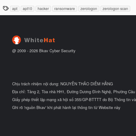
t
à
đ
T
apt
apt10
hacker
ransomware
zerologon
zerologon scan
y
ầ
h
b
u
ắ
ẻ
t
đ
ầ
u
@ 2009 -
2026
Bkav Cyber Security
Chịu trách nhiệm nội dung: NGUYỄN THẢO DIỄM HẰNG
Địa chỉ: Tầng 2, Tòa nhà HH1, Đường Dương Đình Nghệ, Phường Cầu 
Giấy phép thiết lập mạng xã hội số 355/GP-BTTTT do Bộ Thông tin và
Ghi rõ 'nguồn Bkav' khi phát hành lại thông tin từ Website này