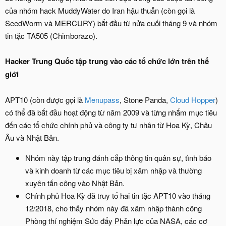
của nhóm hack MuddyWater do Iran hậu thuẫn (còn gọi là
SeedWorm và MERCURY) bắt đầu từ nửa cuối tháng 9 và nhóm
tin tặc TA505 (Chimborazo).
Hacker Trung Quốc tập trung vào các tổ chức lớn trên thế
giới
APT10 (còn được gọi là
Menupass
, Stone Panda,
Cloud Hopper
)
có thể đã bắt đầu hoạt động từ năm 2009 và từng nhắm mục tiêu
đến các tổ chức chính phủ và công ty tư nhân từ Hoa Kỳ, Châu
Âu và Nhật Bản.
Nhóm này tập trung đánh cắp thông tin quân sự, tình báo
và kinh doanh từ các mục tiêu bị xâm nhập và thường
xuyên tấn công vào Nhật Bản.
Chính phủ Hoa Kỳ đã truy tố hai tin tặc APT10 vào tháng
12/2018, cho thấy nhóm này đã xâm nhập thành công
Phòng thí nghiệm Sức đẩy Phản lực của NASA, các cơ