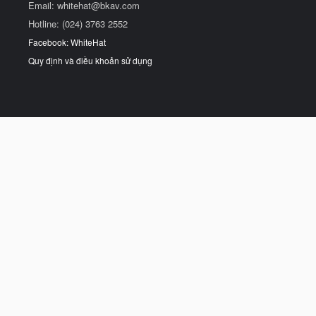
Email:
whitehat@bkav.com
Hotline: (024) 3763 2552
Facebook: WhiteHat
Quy định và điều khoản sử dụng