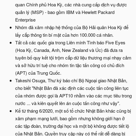
quan Chính phủ Hoa Kỳ, các nhà cung cấp dịch vụ được
quản lý (MSP) - bao gồm IBM và Hewlett Packard
Enterprise
Nhóm đã xâm nhập hệ thống của Bộ Hải quân Hoa Kỳ để
lấy cắp thông tin bí mật của hơn 100.000 cá nhân.
Tất cả các quốc gia trong Liên minh Tình báo Five Eyes
(Hoa Kỳ, Canada, Anh, New Zealand và Úc) đã đưa ra
tuyên bố quy kết tội trộm cắp dữ liệu thương mại nhạy cảm
và sở hữu trí tuệ cho nhóm tin tặc tấn công có chủ đích
(APT) của Trung Quốc.
Takeshi Osuga, Thư ký báo chí Bộ Ngoại giao Nhật Bản,
cho biết "Nhật Bản đã xác định các cuộc tấn công liên tục
của nhóm được gọi là APT10 nhằm vào các mục tiêu trong
nước ... và kiên quyết lên án cuộc tấn công như vậy".
Kể từ tháng 6/2020, một số tổ chức Nhật Bản khác cũng bị
xâm phạm mạng lưới, bao gồm nhưng không giới hạn ở
các tập đoàn, trường đại học và một bộ không được tiết lộ
của Nhật Bản. Quyền truy cập này có thể rất dễ dàng bị