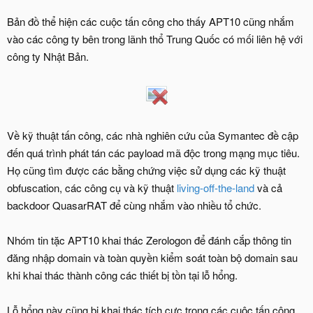
Bản đồ thể hiện các cuộc tấn công cho thấy APT10 cũng nhắm
vào các công ty bên trong lãnh thổ Trung Quốc có mối liên hệ với
công ty Nhật Bản.
Về kỹ thuật tấn công, các nhà nghiên cứu của Symantec đề cập
đến quá trình phát tán các payload mã độc trong mạng mục tiêu.
Họ cũng tìm được các bằng chứng việc sử dụng các kỹ thuật
obfuscation, các công cụ và kỹ thuật
living-off-the-land
và cả
backdoor QuasarRAT để cùng nhắm vào nhiều tổ chức.
Nhóm tin tặc APT10 khai thác Zerologon để đánh cắp thông tin
đăng nhập domain và toàn quyền kiểm soát toàn bộ domain sau
khi khai thác thành công các thiết bị tồn tại lỗ hổng.
Lỗ hổng này cũng bị khai thác tích cực trong các cuộc tấn công