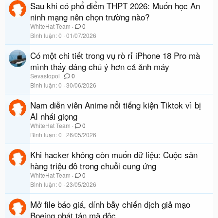
Sau khi có phổ điểm THPT 2026: Muốn học An
ninh mạng nên chọn trường nào?
WhiteHat Team
0
Bình luận
0
01/07/2026
Có một chi tiết trong vụ rò rỉ iPhone 18 Pro mà
mình thấy đáng chú ý hơn cả ảnh máy
Sevastopol
0
Bình luận
0
30/06/2026
Nam diễn viên Anime nổi tiếng kiện Tiktok vì bị
AI nhái giọng
WhiteHat Team
0
Bình luận
0
26/05/2026
Khi hacker không còn muốn dữ liệu: Cuộc săn
hàng triệu đô trong chuỗi cung ứng
WhiteHat Team
0
Bình luận
0
23/05/2026
Mở file báo giá, dính bẫy chiến dịch giả mạo
Boeing phát tán mã độc