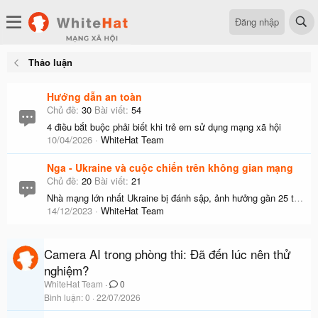
Đăng nhập
Thảo luận
Hướng dẫn an toàn
Chủ đề
30
Bài viết
54
4 điều bắt buộc phải biết khi trẻ em sử dụng mạng xã hội
10/04/2026
WhiteHat Team
Nga - Ukraine và cuộc chiến trên không gian mạng
Chủ đề
20
Bài viết
21
Nhà mạng lớn nhất Ukraine bị đánh sập, ảnh hưởng gần 25 triệu người
14/12/2023
WhiteHat Team
Camera AI trong phòng thi: Đã đến lúc nên thử
nghiệm?
WhiteHat Team
0
Bình luận
0
22/07/2026