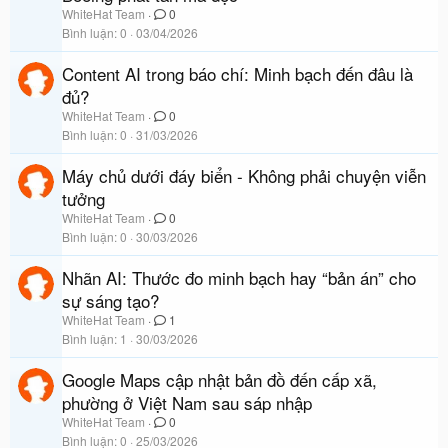
WhiteHat Team
0
Bình luận
0
03/04/2026
Content AI trong báo chí: Minh bạch đến đâu là
đủ?
WhiteHat Team
0
Bình luận
0
31/03/2026
Máy chủ dưới đáy biển - Không phải chuyện viễn
tưởng
WhiteHat Team
0
Bình luận
0
30/03/2026
Nhãn AI: Thước đo minh bạch hay “bản án” cho
sự sáng tạo?
WhiteHat Team
1
Bình luận
1
30/03/2026
Google Maps cập nhật bản đồ đến cấp xã,
phường ở Việt Nam sau sáp nhập
WhiteHat Team
0
Bình luận
0
25/03/2026