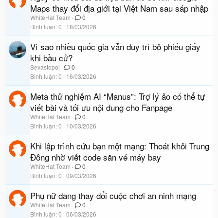
Maps thay đổi địa giới tại Việt Nam sau sáp nhập
WhiteHat Team
0
Bình luận
0
18/03/2026
Vì sao nhiều quốc gia vẫn duy trì bỏ phiếu giấy
khi bầu cử?
Sevastopol
0
Bình luận
0
16/03/2026
Meta thử nghiệm AI “Manus”: Trợ lý ảo có thể tự
viết bài và tối ưu nội dung cho Fanpage
WhiteHat Team
0
Bình luận
0
10/03/2026
Khi lập trình cứu bạn một mạng: Thoát khỏi Trung
Đông nhờ viết code săn vé máy bay
WhiteHat Team
0
Bình luận
0
09/03/2026
Phụ nữ đang thay đổi cuộc chơi an ninh mạng
WhiteHat Team
0
Bình luận
0
06/03/2026