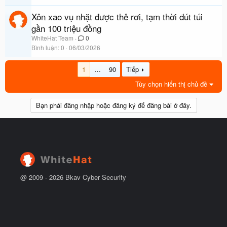
Xôn xao vụ nhặt được thẻ rơi, tạm thời đút túi
gần 100 triệu đồng
WhiteHat Team
0
Bình luận
0
06/03/2026
1
…
90
Tiếp
Tùy chọn hiển thị chủ đề
Bạn phải đăng nhập hoặc đăng ký để đăng bài ở đây.
@ 2009 -
2026
Bkav Cyber Security