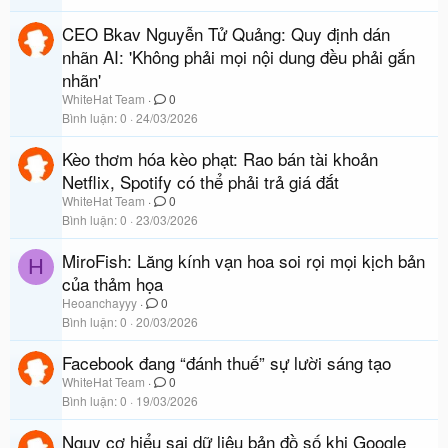
CEO Bkav Nguyễn Tử Quảng: Quy định dán
nhãn AI: 'Không phải mọi nội dung đều phải gắn
nhãn'
WhiteHat Team
0
Bình luận
0
24/03/2026
Kèo thơm hóa kèo phạt: Rao bán tài khoản
Netflix, Spotify có thể phải trả giá đắt
WhiteHat Team
0
Bình luận
0
23/03/2026
MiroFish: Lăng kính vạn hoa soi rọi mọi kịch bản
H
của thảm họa
Heoanchayyy
0
Bình luận
0
20/03/2026
Facebook đang “đánh thuế” sự lười sáng tạo
WhiteHat Team
0
Bình luận
0
19/03/2026
Nguy cơ hiểu sai dữ liệu bản đồ số khi Google