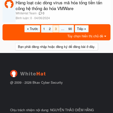
Hàng loạt các dòng virus mã hóa tống tiền tấn
công hệ thống ảo hóa VMWare
WhiteHat Team
0
Bình luận
0
04/06/2024
Trước
1
2
3
…
90
Tiếp
Tùy chọn hiển thị chủ đề
Bạn phải đăng nhập hoặc đăng ký để đăng bài ở đây.
@ 2009 -
2026
Bkav Cyber Security
Chịu trách nhiệm nội dung: NGUYỄN THẢO DIỄM HẰNG