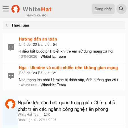
Đăng nhập
Thảo luận
Hướng dẫn an toàn
Chủ đề
30
Bài viết
54
4 điều bắt buộc phải biết khi trẻ em sử dụng mạng xã hội
10/04/2026
WhiteHat Team
Nga - Ukraine và cuộc chiến trên không gian mạng
Chủ đề
20
Bài viết
21
Nhà mạng lớn nhất Ukraine bị đánh sập, ảnh hưởng gần 25 triệu người
14/12/2023
WhiteHat Team
Nguồn lực đặc biệt quan trọng giúp Chính phủ
phát triển các ngành công nghệ tiên phong
WhiteHat Team
0
Bình luận
0
27/11/2025