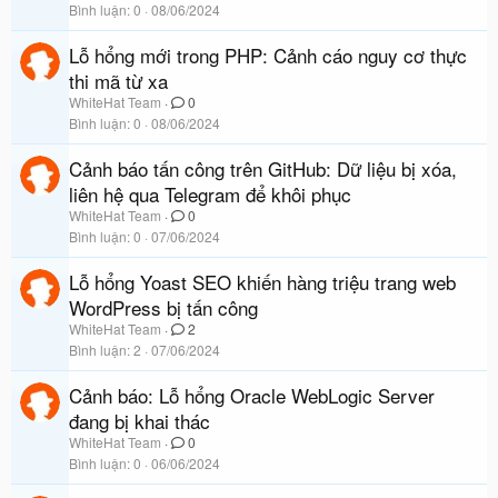
Bình luận
0
08/06/2024
Lỗ hổng mới trong PHP: Cảnh cáo nguy cơ thực
thi mã từ xa
WhiteHat Team
0
Bình luận
0
08/06/2024
Cảnh báo tấn công trên GitHub: Dữ liệu bị xóa,
liên hệ qua Telegram để khôi phục
WhiteHat Team
0
Bình luận
0
07/06/2024
Lỗ hổng Yoast SEO khiến hàng triệu trang web
WordPress bị tấn công
WhiteHat Team
2
Bình luận
2
07/06/2024
Cảnh báo: Lỗ hổng Oracle WebLogic Server
đang bị khai thác
WhiteHat Team
0
Bình luận
0
06/06/2024