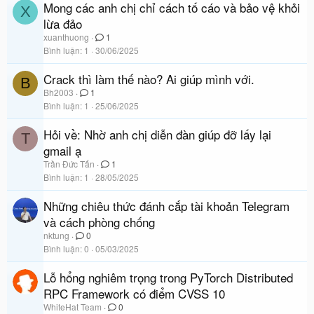
Mong các anh chị chỉ cách tố cáo và bảo vệ khỏi
X
lừa đảo
xuanthuong
1
Bình luận
1
30/06/2025
Crack thì làm thế nào? Ai giúp mình với.
B
Bh2003
1
Bình luận
1
25/06/2025
Hỏi về: Nhờ anh chị diễn đàn giúp đỡ lấy lại
T
gmail ạ
Trần Đức Tấn
1
Bình luận
1
28/05/2025
Những chiêu thức đánh cắp tài khoản Telegram
và cách phòng chống
nktung
0
Bình luận
0
05/03/2025
Lỗ hổng nghiêm trọng trong PyTorch Distributed
RPC Framework có điểm CVSS 10
WhiteHat Team
0