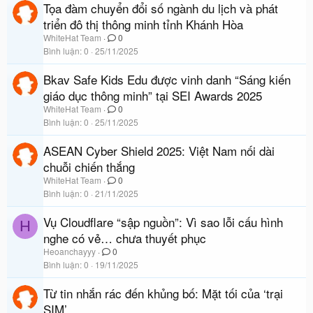
Tọa đàm chuyển đổi số ngành du lịch và phát
triển đô thị thông minh tỉnh Khánh Hòa
WhiteHat Team
0
Bình luận
0
25/11/2025
Bkav Safe Kids Edu được vinh danh “Sáng kiến
giáo dục thông minh” tại SEI Awards 2025
WhiteHat Team
0
Bình luận
0
25/11/2025
ASEAN Cyber Shield 2025: Việt Nam nối dài
chuỗi chiến thắng
WhiteHat Team
0
Bình luận
0
21/11/2025
Vụ Cloudflare “sập nguồn”: Vì sao lỗi cấu hình
H
nghe có vẻ… chưa thuyết phục
Heoanchayyy
0
Bình luận
0
19/11/2025
Từ tin nhắn rác đến khủng bố: Mặt tối của ‘trại
SIM’