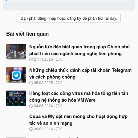
e
a
c
t
Bạn phải đăng nhập hoặc đăng ký để phản hồi tại đây.
i
o
n
Bài viết liên quan
s
:
Nguồn lực đặc biệt quan trọng giúp Chính phủ
phát triển các ngành công nghệ tiên phong
N
27/11/2025
0
g
à
Những chiêu thức đánh cắp tài khoản Telegram
y
và cách phòng chống
b
N
05/03/2025
0
ắ
g
t
à
Hàng loạt các dòng virus mã hóa tống tiền tấn
đ
y
ầ
công hệ thống ảo hóa VMWare
b
u
N
04/06/2024
0
ắ
g
t
à
Cuba và Mỹ đặt nền móng cho hoạt động hợp
đ
y
ầ
tác về an ninh mạng
b
u
N
26/02/2016
0
ắ
g
t