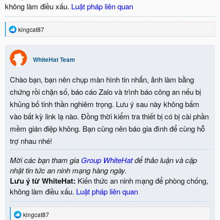
không làm điều xấu.
Luật pháp liên quan
R
kingcat87
e
a
c
WhiteHat Team
t
i
o
Chào bạn, bạn nên chụp màn hình tin nhắn, ảnh làm bằng
n
chứng rồi chặn số, báo cáo Zalo và trình báo công an nếu bị
s
:
khủng bố tinh thần nghiêm trọng. Lưu ý sau này không bấm
vào bất kỳ link lạ nào. Đồng thời kiểm tra thiết bị có bị cài phần
mềm gián điệp không. Bạn cũng nên báo gia đình để cùng hỗ
trợ nhau nhé!
Mời các bạn tham gia
Group WhiteHat
để thảo luận và cập
nhật tin tức an ninh mạng hàng ngày.
Lưu ý từ WhiteHat:
Kiến thức an ninh mạng để phòng chống,
không làm điều xấu.
Luật pháp liên quan
R
kingcat87