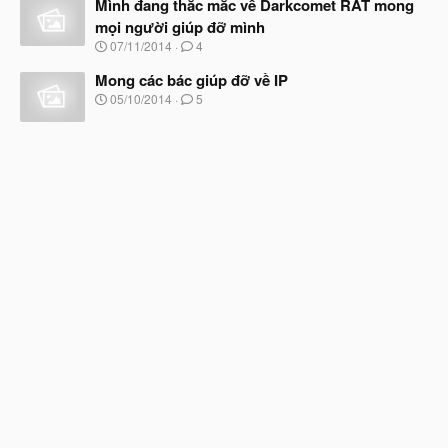
à
Mình đang thắc mắc về Darkcomet RAT mong
đ
y
ầ
mọi người giúp đỡ mình
b
u
N
07/11/2014
4
ắ
g
t
à
Mong các bác giúp đỡ về IP
đ
y
ầ
N
05/10/2014
5
b
u
g
ắ
à
t
y
đ
b
ầ
ắ
u
t
đ
ầ
u