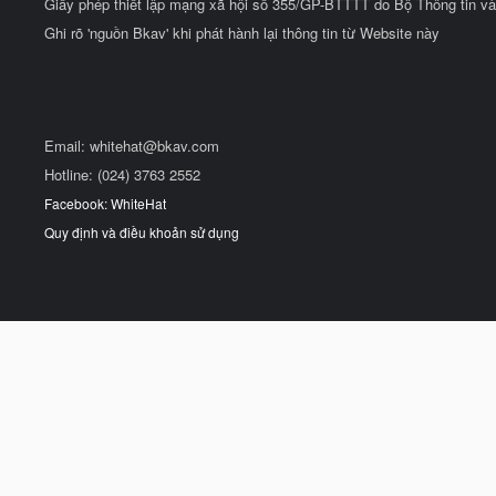
Giấy phép thiết lập mạng xã hội số 355/GP-BTTTT do Bộ Thông tin và
Ghi rõ 'nguồn Bkav' khi phát hành lại thông tin từ Website này
Email:
whitehat@bkav.com
Hotline: (024) 3763 2552
Facebook: WhiteHat
Quy định và điều khoản sử dụng