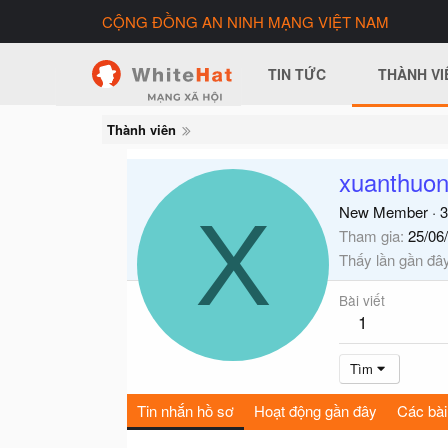
CỘNG ĐỒNG AN NINH MẠNG VIỆT NAM
TIN TỨC
THÀNH VI
Thành viên
xuanthuo
X
New Member
·
3
Tham gia
25/06
Thấy lần gần đâ
Bài viết
1
Tìm
Tin nhắn hồ sơ
Hoạt động gần đây
Các bài