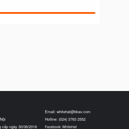
Email:
whitehat@bkav.com
Nội
Hotline: (024) 3763 2552
g cấp ngày 30/06/2016
Facebook: WhiteHat