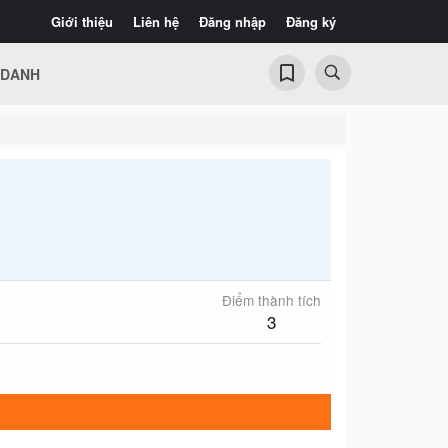
Giới thiệu
Liên hệ
Đăng nhập
Đăng ký
 DANH
Điểm thành tích
3