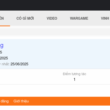
ÊN
CÓ GÌ MỚI
VIDEO
WARGAME
VINH
ng
5
/2025
y nhất
25/06/2025
Điểm tương tác
1
 đăng
Giới thiệu