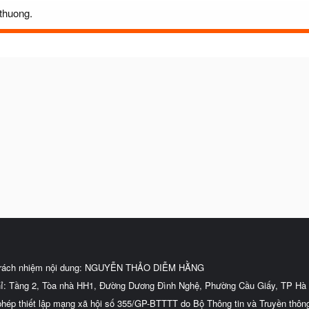
nthuong.
trách nhiệm nội dung: NGUYỄN THẢO DIỄM HẰNG
hỉ: Tầng 2, Tòa nhà HH1, Đường Dương Đình Nghệ, Phường Cầu Giấy, TP Hà 
phép thiết lập mạng xã hội số 355/GP-BTTTT do Bộ Thông tin và Truyền thôn