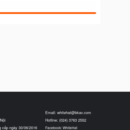
Email:
whitehat@bkav.com
Nội
Hotline: (024) 3763 2552
g cấp ngày 30/06/2016
Facebook: WhiteHat