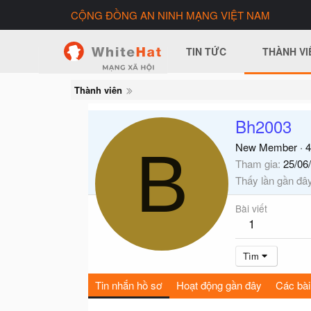
CỘNG ĐỒNG AN NINH MẠNG VIỆT NAM
TIN TỨC
THÀNH VI
Thành viên
Bh2003
B
New Member
·
4
Tham gia
25/06
Thấy lần gần đâ
Bài viết
1
Tìm
Tin nhắn hồ sơ
Hoạt động gần đây
Các bài