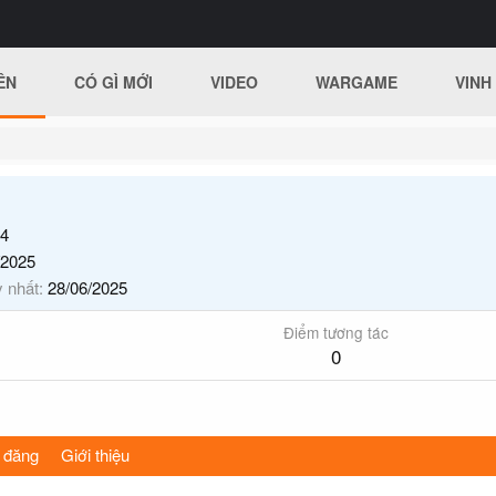
ÊN
CÓ GÌ MỚI
VIDEO
WARGAME
VINH
4
/2025
y nhất
28/06/2025
Điểm tương tác
0
 đăng
Giới thiệu