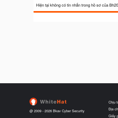
Hiện tại không có tin nhắn trong hồ sơ của Bh2
Chịu 
Địa c
@ 2009 -
2026
Bkav Cyber Security
Giấy 