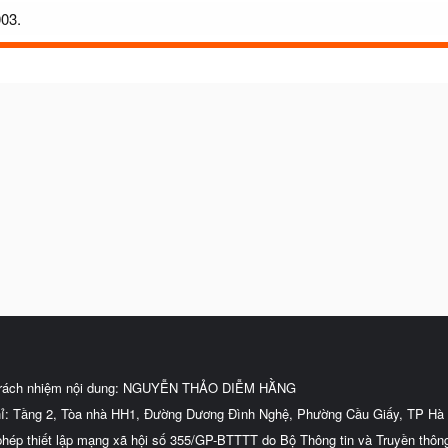
003.
trách nhiệm nội dung: NGUYỄN THẢO DIỄM HẰNG
hỉ: Tầng 2, Tòa nhà HH1, Đường Dương Đình Nghệ, Phường Cầu Giấy, TP Hà 
phép thiết lập mạng xã hội số 355/GP-BTTTT do Bộ Thông tin và Truyền thôn