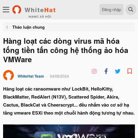
Đăng nhập
Thảo luận chung
Hàng loạt các dòng virus mã hóa
tống tiền tấn công hệ thống ảo hóa
VMWare
WhiteHat Team
04/06/2024
Hàng loạt các ransomware như LockBit, HelloKitty,
BlackMatter, RedAlert (N13V), Scattered Spider, Akira,
Cactus, BlackCat và Cheerscrypt... đều nhắm vào cơ sở hạ
tầng vmware ESXi theo một chuỗi hành động tương tự nhau.