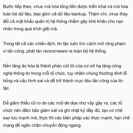
Bước tiếp theo, virus mã hóa tống tiền được triển khai và mã hóa
toàn bộ dữ liệu, bao gồm cả dữ liệu backup. Thậm chí, virus thay
đổi cả mật khẩu quản trị hệ thống nhằm gây khó khăn cho nạn
nhân trong quá trình giải mã.
Trong tất cả các chiến dịch, tin tặc luôn tìm cách mở rộng phạm
vi tấn công, phát tán ransomware ra toàn bộ hệ thống.
Nền tảng ảo hóa là thành phần cốt lõi của cơ sở hạ tầng công
nghệ thông tin trong mỗi tổ chức, tuy nhiên chúng thường dính lỗ
hổng và cấu hình sai và dễ trở thành mục tiêu tấn công của tin
tặc.
Để giảm thiểu rủi ro do các mối đe dọa như vậy gây ra, các tổ
chức nên đảm bảo giám sát và ghi nhật ký đầy đủ, tạo cơ chế
sao lưu mạnh mẽ, thực thi các biện pháp xác thực mạnh, hạn chế
mạng để ngăn chặn chuyển động ngang.