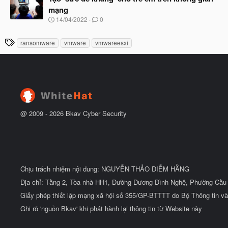
y
ầ
mạng
b
u
N
14/04/2022
0
ắ
g
t
à
đ
T
ransomware
vmware
vmwareesxi
y
ầ
h
b
u
ắ
ẻ
t
đ
ầ
u
@ 2009 -
2026
Bkav Cyber Security
Chịu trách nhiệm nội dung: NGUYỄN THẢO DIỄM HẰNG
Địa chỉ: Tầng 2, Tòa nhà HH1, Đường Dương Đình Nghệ, Phường Cầu 
Giấy phép thiết lập mạng xã hội số 355/GP-BTTTT do Bộ Thông tin và
Ghi rõ 'nguồn Bkav' khi phát hành lại thông tin từ Website này