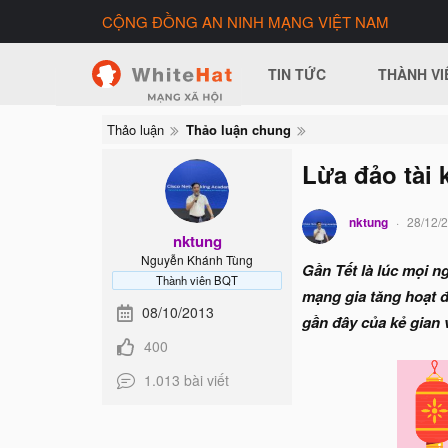
CỘNG ĐỒNG AN NINH MẠNG VIỆT NAM
TIN TỨC
THÀNH VI
Thảo luận
Thảo luận chung
Lừa đảo tài 
nktung
28/12/
nktung
Nguyễn Khánh Tùng
Gần Tết là lúc mọi n
Thành viên BQT
mạng gia tăng hoạt đ
08/10/2013
gần đây của kẻ gian 
400
1.013 bài viết