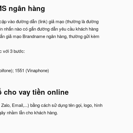
SMS ngân hàng
cập vào đường dẫn (link) giả mạo (thường là đường
ửi tin nhắn nào có gắn đường dẫn yêu cầu khách hàng
 nhắn giả mạo Brandname ngân hàng, thường gửi kèm
c với 3 bước:
bifone); 1551 (Vinaphone)
 cho vay tiền online
alo, Email,...) bằng cách sử dụng tên gọi, logo, hình
 gây nhầm lẫn cho khách hàng.