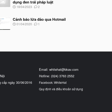
dụng đen trái pháp luật
N
18/04/2023
2
g
à
y
Cảnh báo lừa đảo qua Hotmail
b
N
01/04/2020
1
ắ
g
t
à
đ
y
ầ
b
u
ắ
t
đ
ầ
u
Email:
whitehat@bkav.com
Nội
Hotline: (024) 3763 2552
g cấp ngày 30/06/2016
Facebook: WhiteHat
Quy định và điều khoản sử dụng