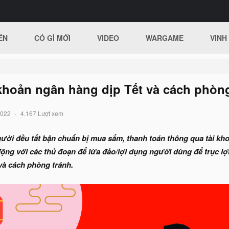
ÊN
CÓ GÌ MỚI
VIDEO
WARGAME
VINH
khoản ngân hàng dịp Tết và cách phòn
2022
4.167 Lượt xem
gười đều tất bận chuẩn bị mua sắm, thanh toán thông qua tài kh
ộng với các thủ đoạn để lừa đảo/lợi dụng người dùng để trục lợi. 
và cách phòng tránh.