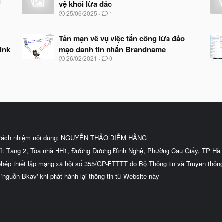
i
vệ khỏi lừa đảo
N
25/06/2025
1
g
à
y
Tản mạn về vụ việc tấn công lừa đảo
b
ink
mạo danh tin nhắn Brandname
ắ
N
26/02/2021
0
t
g
đ
à
ầ
y
u
b
ắ
t
đ
ầ
u
trách nhiệm nội dung: NGUYỄN THẢO DIỄM HẰNG
hỉ: Tầng 2, Tòa nhà HH1, Đường Dương Đình Nghệ, Phường Cầu Giấy, TP Hà 
phép thiết lập mạng xã hội số 355/GP-BTTTT do Bộ Thông tin và Truyền thôn
 'nguồn Bkav' khi phát hành lại thông tin từ Website này