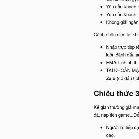
Yêu cầu khách 
Yêu cầu khách h
Không giải ngân,
Cách nhận diện tài kh
Nhập trực tiếp t
luôn đánh dấu a
EMAIL chính thứ
TÀI KHOẢN MẠNG
Zalo
(có dấu tí
Chiêu thức 3
Kẻ gian thường giả mạ
đá, nạp tiền game...Đ
Người lạ: tiếp c
cao.