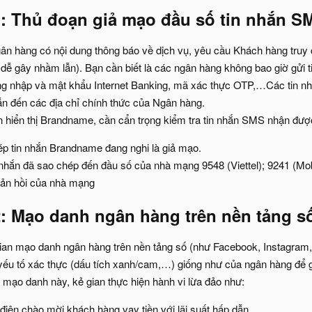
1: Thủ đoạn giả mạo đầu số tin nhắn 
n hàng có nội dung thông báo về dịch vụ, yêu cầu Khách hàng truy 
ng dễ gây nhầm lẫn). Bạn cần biết là các ngân hàng không bao giờ g
g nhập và mật khẩu Internet Banking, mã xác thực OTP,…Các tin
n đến các địa chỉ chính thức của Ngân hàng.
n hiển thị Brandname, cần cẩn trọng kiểm tra tin nhắn SMS nhận đượ
p tin nhắn Brandname đang nghi là giả mạo.
 nhắn đã sao chép đến đầu số của nhà mạng 9548 (Viettel); 9241 (Mo
ản hồi của nhà mạng
: Mạo danh ngân hàng trên nền tảng số
ian mạo danh ngân hàng trên nền tảng số (như Facebook, Instagram, Z
 yếu tố xác thực (dấu tích xanh/cam,…) giống như của ngân hàng để
ạo danh này, kẻ gian thực hiện hành vi lừa đảo như:
 điện chào mời khách hàng vay tiền với lãi suất hấp dẫn