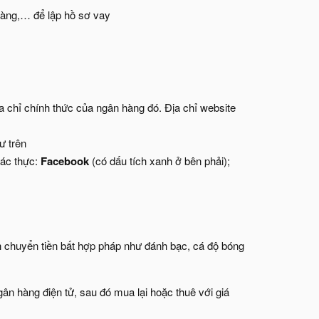
àng,… để lập hồ sơ vay
ịa chỉ chính thức của ngân hàng đó. Địa chỉ website
ư trên
ác thực:
Facebook
(có dấu tích xanh ở bên phải);
ch chuyển tiền bất hợp pháp như đánh bạc, cá độ bóng
gân hàng điện tử, sau đó mua lại hoặc thuê với giá