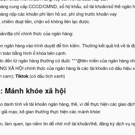
hàng cung cấp CCCD/CMND, sổ hộ khẩu, số tài khoản/số thẻ ngân h
àng nộp các khoản phí làm hồ sơ, phí ứng trước khoản vay
 chiếm đoạt tiền, chặn số không liên lạc được.
oản/địa chỉ chính thức của ngân hàng:
ên ngân hàng vào trình duyệt để tìm kiếm. Thường kết quả trả về là đ
n toàn bằng hình ổ khóa bên cạnh.
c đến từ ngân hàng thường có đuôi: ***@tên miền của ngân hàng nh
 XÃ HỘI chính thức của ngân hàng là các tài khoản có dấu hiệu x
ch cam);
Tiktok
(có dấu tích xanh)
: Mánh khóe xã hội​
o danh tính về tài khoản ngân hàng, thẻ, ví để thực hiện các giao dị
ể giả mạo, kẻ gian thường thực hiện các mánh khóe:
ận, làm quen, tạo niềm tin để nhờ mở tài khoản/thẻ, đăng ký dịch vụ n