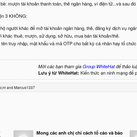
bè: mượn tài khoản thanh toán, thẻ ngân hàng, ví điện tử...và sau đó 
hiện 3 KHÔNG:
hộ người khác để mở tài khoản ngân hàng, thẻ, đăng ký dịch vụ ngân
 khác thuê, mượn, sử dụng, sở hữu, mua bán tài khoản/thẻ.
tên truy nhập, mật khẩu và mã OTP cho bất kỳ cá nhân hay tổ chức
Mời các bạn tham gia
Group WhiteHat
để thảo lu
Lưu ý từ WhiteHat:
Kiến thức an ninh mạng để 
rc;m
and
Marcus1337
n
Mong các anh chị chỉ cách tố cáo và bảo