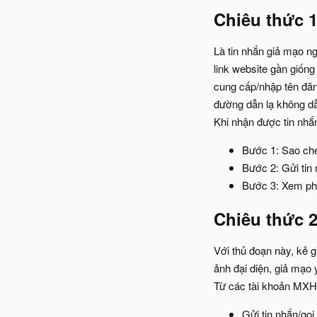
Chiêu thức 
Là tin nhắn giả mạo ngâ
link website gần giố
cung cấp/nhập tên đăn
đường dẫn lạ không dẫ
Khi nhận được tin nhắ
Bước 1: Sao ché
Bước 2: Gửi tin
Bước 3: Xem ph
Chiêu thức 2
Với thủ đoạn này, kẻ g
ảnh đại diện, giả mạo
Từ các tài khoản MXH m
Gửi tin nhắn/gọi