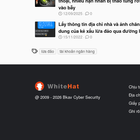
thoại, nhiều nạn nhân bị thao túng rơ
vào bẫy
N
12/09/2025
0
g
à
Lấy thông tin địa chỉ nhà và ảnh chân
y
dung của kẻ xấu lừa đảo qua đường l
b
N
15/11/2022
0
ắ
g
t
à
đ
T
lừa đảo
tài khoản ngân hàng
y
ầ
h
b
u
ắ
ẻ
t
đ
ầ
u
Chịu 
Địa c
@ 2009 -
2026
Bkav Cyber Security
Giấy 
Ghi rõ