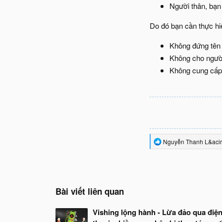
Người thân, bạn 
Do đó bạn cần thực 
Không đứng tên 
Không cho người
Không cung cấp 
R
Nguyễn Thanh L&aci
e
a
c
t
i
o
Bài viết liên quan
n
s
Vishing lộng hành - Lừa đảo qua điệ
: