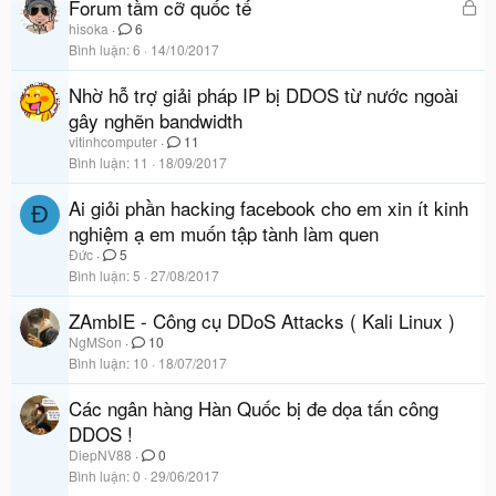
Forum tầm cỡ quốc tế
Đ
ã
hisoka
6
Bình luận
6
14/10/2017
k
h
Nhờ hỗ trợ giải pháp IP bị DDOS từ nước ngoài
ó
gây nghẽn bandwidth
a
vitinhcomputer
11
Bình luận
11
18/09/2017
Ai giỏi phần hacking facebook cho em xin ít kinh
Đ
nghiệm ạ em muốn tập tành làm quen
Đức
5
Bình luận
5
27/08/2017
ZAmbIE - Công cụ DDoS Attacks ( Kali Linux )
NgMSon
10
Bình luận
10
18/07/2017
Các ngân hàng Hàn Quốc bị đe dọa tấn công
DDOS !
DiepNV88
0
Bình luận
0
29/06/2017