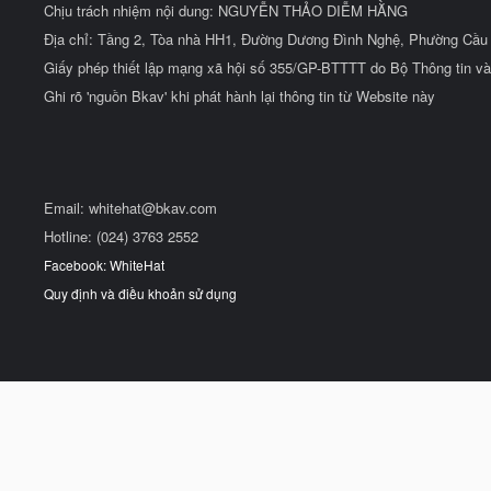
Chịu trách nhiệm nội dung: NGUYỄN THẢO DIỄM HẰNG
Địa chỉ: Tầng 2, Tòa nhà HH1, Đường Dương Đình Nghệ, Phường Cầu 
Giấy phép thiết lập mạng xã hội số 355/GP-BTTTT do Bộ Thông tin và
Ghi rõ 'nguồn Bkav' khi phát hành lại thông tin từ Website này
Email:
whitehat@bkav.com
Hotline: (024) 3763 2552
Facebook: WhiteHat
Quy định và điều khoản sử dụng