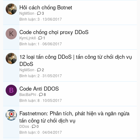
Hỏi cách chống Botnet
NgMSon
3
Bình luận
3
13/06/2017
Code chống chọi proxy DDoS
K
KymLjnkII
1
Bình luận
1
06/06/2017
12 loại tấn công DDoS | tấn công từ chối dịch vụ
DDoS
NgMSon
2
Bình luận
2
31/05/2017
Code Anti DDOS
B
BacBaPhi
8
Bình luận
8
10/05/2017
Fastnetmon: Phân tích, phát hiện và ngăn ngừa
tấn công từ chối dịch vụ
DDos
0
Bình luận
0
04/04/2017