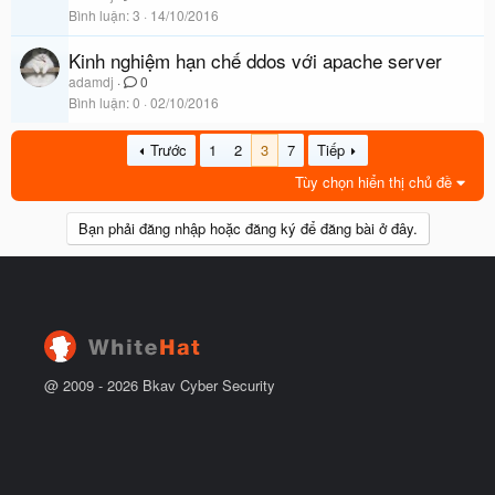
Bình luận
3
14/10/2016
Kinh nghiệm hạn chế ddos với apache server
adamdj
0
Bình luận
0
02/10/2016
Trước
1
2
3
7
Tiếp
Tùy chọn hiển thị chủ đề
Bạn phải đăng nhập hoặc đăng ký để đăng bài ở đây.
@ 2009 -
2026
Bkav Cyber Security