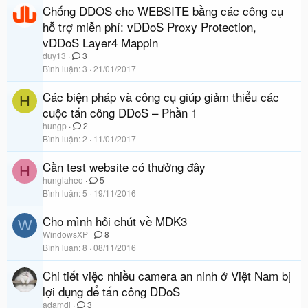
Chống DDOS cho WEBSITE bằng các công cụ
hỗ trợ miễn phí: vDDoS Proxy Protection,
vDDoS Layer4 Mappin
duy13
3
Bình luận
3
21/01/2017
Các biện pháp và công cụ giúp giảm thiểu các
H
cuộc tấn công DDoS – Phần 1
hungp
2
Bình luận
2
11/01/2017
Cần test website có thưởng đây
H
hunglaheo
5
Bình luận
5
19/11/2016
Cho mình hỏi chút về MDK3
W
WindowsXP
8
Bình luận
8
08/11/2016
Chi tiết việc nhiều camera an ninh ở Việt Nam bị
lợi dụng để tấn công DDoS
adamdj
3