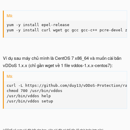
Mã:
yum -y install epel-release

yum -y install curl wget gc gcc gcc-c++ pcre-devel zl
Ví dụ sau máy chủ mình là CentOS 7 x86_64 và muốn cài bản
vDDoS 1.x.x (chỉ gần wget về 1 file vddos-1.x.x-centos7):
Mã:
curl -L https://github.com/duy13/vDDoS-Protection/raw
chmod 700 /usr/bin/vddos

/usr/bin/vddos help

/usr/bin/vddos setup
(vDDoS sẽ auto cài đặt hết cho bạn, việc cài đặt có thể tốn 15 phút hoặc hơn nữa)