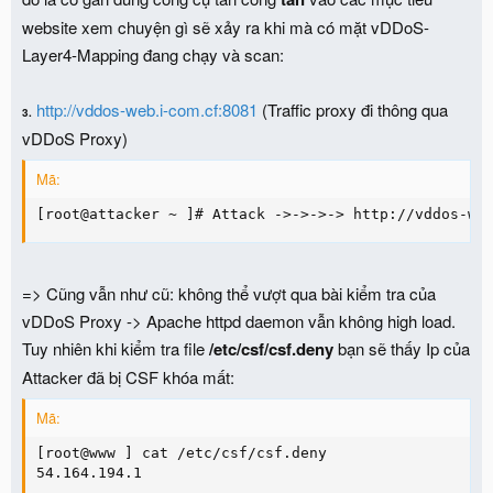
OK bây giờ, Ở bước 4:
chúng ta sẽ lặp lại bước 2 một lần nữa,
đó là cố gắn dùng công cụ tấn công
tẩn
vào các mục tiêu
website xem chuyện gì sẽ xảy ra khi mà có mặt vDDoS-
Layer4-Mapping đang chạy và scan:
http://vddos-web.i-com.cf:8081
(Traffic proxy đi thông qua
3.
vDDoS Proxy)
Mã:
[root@attacker ~ ]# Attack ->->->-> http://vddos-we
=> Cũng vẫn như cũ: không thể vượt qua bài kiểm tra của
vDDoS Proxy -> Apache httpd daemon vẫn không high load.
Tuy nhiên khi kiểm tra file
/etc/csf/csf.deny
bạn sẽ thấy Ip của
Attacker đã bị CSF khóa mất:
Mã: