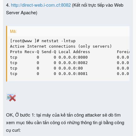
4.
http://direct-web.i-com.cf:8082
(Kết nối trực tiếp vào Web
Server Apache)
Mã:
[root@www ]# netstat -lntup

Active Internet connections (only servers)

Proto Recv-Q Send-Q Local Address           Foreign 
tcp        0      0 0.0.0.0:8080            0.0.0.0:
tcp        0      0 0.0.0.0:8082            0.0.0.0:
tcp        0      0 0.0.0.0:80              0.0.0.0:
tcp        0      0 0.0.0.0:8081            0.0.0.0
OK, Ở bước 1
: tại máy của kẻ tấn công attacker sẽ dò tìm
xem mục tiêu cần tấn công có những thông tin gì bằng công
cụ curl: