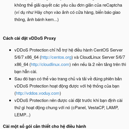
không thể giải quyết các yêu cầu đơn giản của reCaptcha
(ví dụ như Hãy chọn vào ảnh có cửa hàng, biển báo giao
thông, ảnh bánh kem...)
Cách cài đặt vDDoS Proxy
vDDoS Protection chỉ hỗ trợ hệ điều hành CentOS Server
5/6/7 x86_64 (
http://centos.org
) và CloudLinux Server 5/6/7
x86_64 (
http://cloudlinux.com
) nên nếu là 2 nền tảng trên thì
bạn hẵn cài.
Sau đó bạn có thể vào trang chủ và tải về đúng phiên bản
vDDoS Protection hoạt động được với hệ thống của bạn
(
http://vddos.voduy.com
)
vDDoS Protection nên được cài đặt trước khi bạn định cài
thứ gì hoạt động chung với nó (cPanel, VestaCP, LAMP,
LEMP...)
Cài một số gói cần thiết cho hệ điều hành