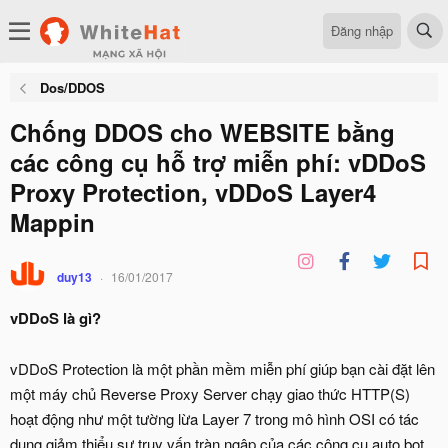
Đăng nhập
Dos/DDOS
Chống DDOS cho WEBSITE bằng
các công cụ hỗ trợ miễn phí: vDDoS
Proxy Protection, vDDoS Layer4
Mappin
duy13
16/01/2017
vDDoS là gì?
vDDoS Protection là một phần mềm miễn phí giúp bạn cài đặt lên
một máy chủ Reverse Proxy Server chạy giao thức HTTP(S)
hoạt động như một tường lừa Layer 7 trong mô hình OSI có tác
dụng giảm thiểu sự truy vấn tràn ngập của các công cụ auto bot