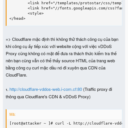
        <link href="/templates/protostar/css/templat
        <link href="//fonts.googleapis.com/css?famil
        <style>

</head>
=> Cloudflare mặc định thì không thử thách công cụ của bạn
khi công cụ ấy tiếp xúc với website cộng với việc vDDoS
Proxy cũng không có mặt để đưa ra thách thức kiểm tra thế
nên bạn cũng vẫn có thể thấy source HTML của trang web
bằng công cụ curl mặc dầu nó đi xuyên qua CDN của
CloudFlare.
http://cloudflare-vddos-web.i-com.cf:80
(Traffic proxy đi
1.
thông qua Cloudflare's CDN & vDDoS Proxy)
Mã:
[root@attacker ~ ]# curl -L http://cloudflare-vddos-