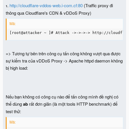
http://cloudflare-vddos-web.i-com.cf:80
(Traffic proxy đi
1.
thông qua Cloudflare's CDN & vDDoS Proxy)
Mã:
[root@attacker ~ ]# Attack ->->->-> http://cloudfla
=> Tương tự bên trên công cụ tấn công không vượt qua được
sự kiểm tra của vDDoS Proxy -> Apache httpd daemon không
bị high load:
Nếu bạn không có công cụ nào để tấn công mình đề nghị có
thể dùng
ab
rất đơn giản (là một tools HTTP benchmark) để
test thử:
Mã: