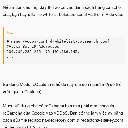
Nếu muốn cho một dãy IP nào đó vào danh sách trắng cần cho
qua, bạn hãy sửa file whitelist-botsearch.conf và thêm IP đó vào:
Mã:
# nano /vddos/conf.d/whitelist-botsearch.conf

#Alexa Bot IP Addresses

204.236.235.245; 75.101.186.145;

...
Sử dụng Mode reCaptcha (chế độ này chỉ con người mới có thể
vượt qua reCaptcha):
Muốn sử dụng chế độ reCaptcha bạn cần phải đưa thông tin
reCaptcha của Google vào vDDoS. Bạn có thể làm việc ấy bằng
cách sửa file recaptcha-secretkey.conf & recaptcha-sitekey.conf
để thêm vào KEY bí mật: