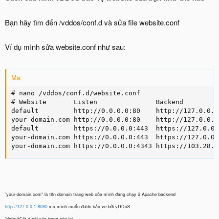
Bạn hãy tìm đến /vddos/conf.d và sửa file website.conf
Ví dụ mình sửa website.conf như sau:
Mã:
# nano /vddos/conf.d/website.conf

# Website       Listen               Backend         
default         http://0.0.0.0:80    http://127.0.0.1
your-domain.com http://0.0.0.0:80    http://127.0.0.1
default         https://0.0.0.0:443  https://127.0.0.
your-domain.com https://0.0.0.0:443  https://127.0.0.
your-domain.com https://0.0.0.0:4343 https://103.28.2
"your-domain.com" là tên domain trang web của mình đang chạy ở Apache backend
http://127.0.0.1:8080
mà mình muốn được bảo vệ bởi vDDoS
"default" là ý nói các trang còn lại