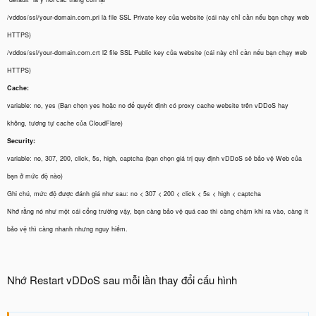
/vddos/ssl/your-domain.com.pri là file SSL Private key của website (cái này chỉ cần nếu bạn chạy web
HTTPS)
/vddos/ssl/your-domain.com.crt l2 file SSL Public key của website (cái này chỉ cần nếu bạn chạy web
HTTPS)
Cache:
variable: no, yes (Bạn chọn yes hoặc no để quyết định có proxy cache website trên vDDoS hay
không, tương tự cache của CloudFlare)
Security:
variable: no, 307, 200, click, 5s, high, captcha (bạn chọn giá trị quy định vDDoS sẽ bảo vệ Web của
bạn ở mức độ nào)
Ghi chú, mức độ được đánh giá như sau: no < 307 < 200 < click < 5s < high < captcha
Nhớ rằng nó như một cái cổng trường vậy, bạn càng bảo vệ quá cao thì càng chậm khi ra vào, càng ít
bảo vệ thì càng nhanh nhưng nguy hiểm.
Nhớ Restart vDDoS sau mỗi lần thay đổi cấu hình