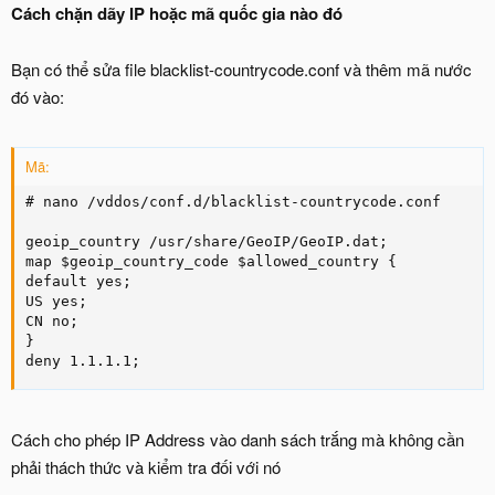
Cách chặn dãy IP hoặc mã quốc gia nào đó
Bạn có thể sửa file blacklist-countrycode.conf và thêm mã nước
đó vào:
Mã:
# nano /vddos/conf.d/blacklist-countrycode.conf

geoip_country /usr/share/GeoIP/GeoIP.dat;

map $geoip_country_code $allowed_country {

default yes;

US yes;

CN no;

}

deny 1.1.1.1;
Cách cho phép IP Address vào danh sách trắng mà không cần
phải thách thức và kiểm tra đối với nó