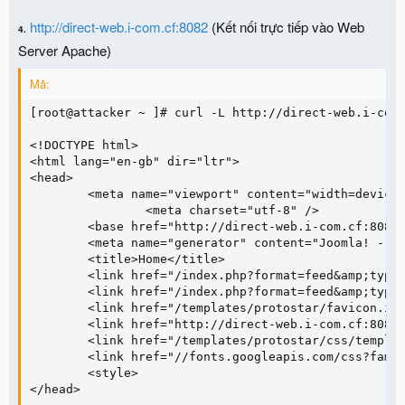
http://direct-web.i-com.cf:8082
(Kết nối trực tiếp vào Web
4.
Server Apache)
Mã:
[root@attacker ~ ]# curl -L http://direct-web.i-com.
<!DOCTYPE html>

<html lang="en-gb" dir="ltr">

<head>

        <meta name="viewport" content="width=device-
                <meta charset="utf-8" />

        <base href="http://direct-web.i-com.cf:8082/
        <meta name="generator" content="Joomla! - Op
        <title>Home</title>

        <link href="/index.php?format=feed&amp;type=
        <link href="/index.php?format=feed&amp;type=
        <link href="/templates/protostar/favicon.ico
        <link href="http://direct-web.i-com.cf:8082/
        <link href="/templates/protostar/css/templat
        <link href="//fonts.googleapis.com/css?famil
        <style>

</head>