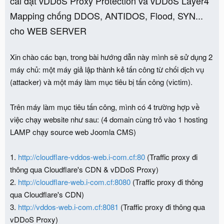
cài đặt vDDoS Proxy Protection và vDDoS Layer4
Mapping chống DDOS, ANTIDOS, Flood, SYN...
cho WEB SERVER
Xin chào các bạn, trong bài hướng dẫn này mình sẽ sử dụng 2
máy chủ: một máy giả lập thành kẻ tấn công từ chối dịch vụ
(attacker) và một máy làm mục tiêu bị tấn công (victim).
Trên máy làm mục tiêu tấn công, mình có 4 trường hợp về
việc chạy website như sau: (4 domain cùng trỏ vào 1 hosting
LAMP chạy source web Joomla CMS)
1.
http://cloudflare-vddos-web.i-com.cf:80
(Traffic proxy đi
thông qua Cloudflare's CDN & vDDoS Proxy)
2.
http://cloudflare-web.i-com.cf:8080
(Traffic proxy đi thông
qua Cloudflare's CDN)
3.
http://vddos-web.i-com.cf:8081
(Traffic proxy đi thông qua
vDDoS Proxy)