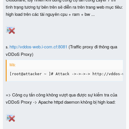
tình trạng tương tự bên trên sẽ diễn ra trên trang web mục tiêu:
high load trên các tài nguyên cpu + ram + bw ...
http://vddos-web.i-com.cf:8081
(Traffic proxy đi thông qua
3.
vDDoS Proxy)
Mã:
[root@attacker ~ ]# Attack ->->->-> http://vddos-we
=> Công cụ tấn công không vượt qua được sự kiểm tra của
vDDoS Proxy -> Apache httpd daemon không bị high load: