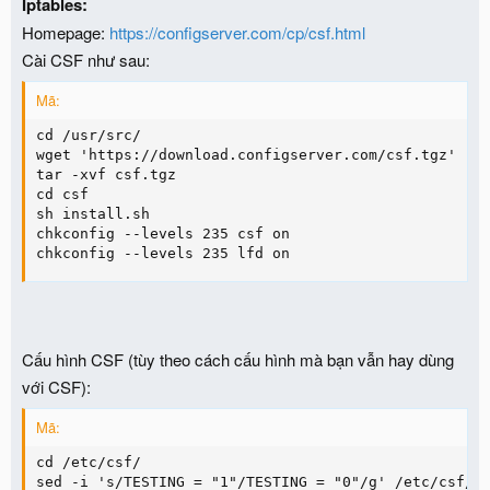
Nếu bạn dùng kết nối trực tiếp, chặn IP bằng CSF &
Iptables:
Homepage:
https://configserver.com/cp/csf.html
Cài CSF như sau:
Mã:
cd /usr/src/

wget 'https://download.configserver.com/csf.tgz'

tar -xvf csf.tgz

cd csf

sh install.sh

chkconfig --levels 235 csf on

chkconfig --levels 235 lfd on
Cấu hình CSF (tùy theo cách cấu hình mà bạn vẫn hay dùng
với CSF):
Mã: