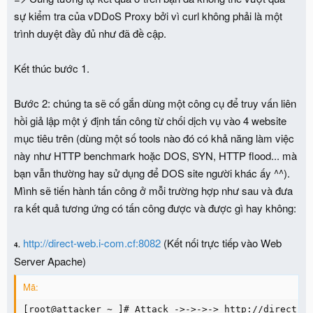
sự kiểm tra của vDDoS Proxy bởi vì curl không phải là một
trình duyệt đầy đủ như đã đề cập.
Kết thúc bước 1.
Bước 2:
chúng ta sẽ cố gắn dùng một công cụ để truy vấn liên
hồi giả lập một ý định tấn công từ chối dịch vụ vào 4 website
mục tiêu trên (dùng một số tools nào đó có khả năng làm việc
này như HTTP benchmark hoặc DOS, SYN, HTTP flood... mà
bạn vẫn thường hay sử dụng để DOS site người khác ấy ^^).
Mình sẽ tiến hành tấn công ở mỗi trường hợp như sau và đưa
ra kết quả tương ứng có tấn công được và được gì hay không:
http://direct-web.i-com.cf:8082
(Kết nối trực tiếp vào Web
4.
Server Apache)
Mã:
[root@attacker ~ ]# Attack ->->->-> http://direct-w