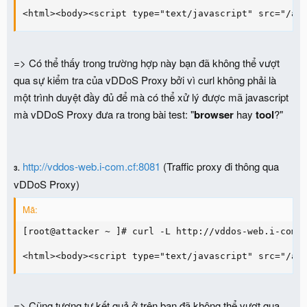
<html><body><script type="text/javascript" src="/ae
=> Có thể thấy trong trường hợp này bạn đã không thể vượt
qua sự kiểm tra của vDDoS Proxy bởi vì curl không phải là
một trình duyệt đầy đủ để mà có thể xử lý được mã javascript
mà vDDoS Proxy đưa ra trong bài test: "
browser
hay
tool
?"
http://vddos-web.i-com.cf:8081
(Traffic proxy đi thông qua
3.
vDDoS Proxy)
Mã:
[root@attacker ~ ]# curl -L http://vddos-web.i-com.c
<html><body><script type="text/javascript" src="/ae
=> Cũng tương tự kết quả ở trên bạn đã không thể vượt qua