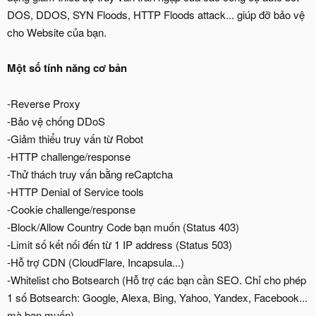
DOS, DDOS, SYN Floods, HTTP Floods attack... giúp đỡ bảo vệ
cho Website của bạn.
Một số tính năng cơ bản
-Reverse Proxy
-Bảo vệ chống DDoS
-Giảm thiểu truy vấn từ Robot
-HTTP challenge/response
-Thử thách truy vấn bằng reCaptcha
-HTTP Denial of Service tools
-Cookie challenge/response
-Block/Allow Country Code bạn muốn (Status 403)
-Limit số kết nối đến từ 1 IP address (Status 503)
-Hỗ trợ CDN (CloudFlare, Incapsula...)
-Whitelist cho Botsearch (Hỗ trợ các bạn cần SEO. Chỉ cho phép
1 số Botsearch: Google, Alexa, Bing, Yahoo, Yandex, Facebook...
mà bạn muốn)