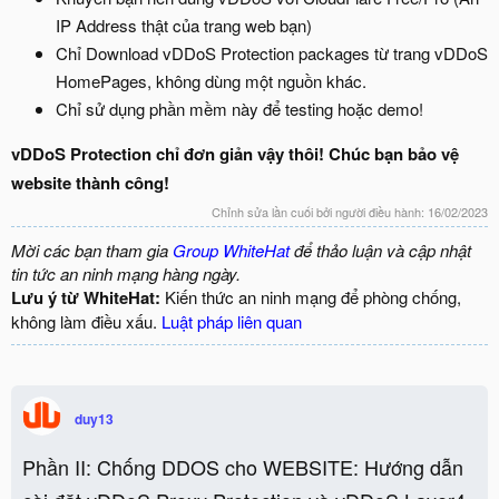
IP Address thật của trang web bạn)
Chỉ Download vDDoS Protection packages từ trang vDDoS
HomePages, không dùng một nguồn khác.
Chỉ sử dụng phần mềm này để testing hoặc demo!
vDDoS Protection chỉ đơn giản vậy thôi! Chúc bạn bảo vệ
website thành công!
Chỉnh sửa lần cuối bởi người điều hành:
16/02/2023
Mời các bạn tham gia
Group WhiteHat
để thảo luận và cập nhật
tin tức an ninh mạng hàng ngày.
Lưu ý từ WhiteHat:
Kiến thức an ninh mạng để phòng chống,
không làm điều xấu.
Luật pháp liên quan
duy13
Phần II: Chống DDOS cho WEBSITE: Hướng dẫn