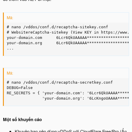
Mã:
# nano /vddos/conf.d/recaptcha-sitekey.conf

# WebsitereCaptcha-sitekey (View KEY in https://www.g
your-domain.com      6Lcr6QkUAAAAA*******************
your-domain.org      6Lcr6QkUAAAAA*******************
...
Mã:
# nano /vddos/conf.d/recaptcha-secretkey.conf

DEBUG=False

RE_SECRETS = { 'your-domain.com': '6Lcr6QkUAAAA******
               'your-domain.org': '6LcKngoUAAAA******
Một số khuyến cáo
Khuyên bạn nên dùng vDDoS với CloudFlare Free/Pro (Ẩn