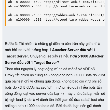
ab -n100000 -c500 http://direct-web.i-com.cf:8082/ #
ab -n100000 -c500 http://cloudflare-web.i-com.cf:808
ab -n100000 -c500 http://vddos-web.i-com.cf:8081/ # 
ab -n100000 -c500 http://cloudflare-vddos-web.i-com
Bước 3:
Tất nhiên là những gì diễn ra bên trên nãy giờ chỉ là
một bài test với trường hợp
1 Attacker Server đấu với 1
Target Server
. Chuyện gì sẽ xảy ra nếu
hơn >1000 Attacker
Server đấu với 1 Target Server
?
Theo như nguyên lý hoạt động mình đã mô tả về vDDoS
Proxy tất nhiên nó cũng sẽ không cho hơn >1000 Bots đó vượt
qua bài test chỉ vì chúng quá đông, không bao giờ (trừ phi số
bots đó xử lý được javascript), nhưng nếu quá nhiều bots tấn
công đồng loạt vào server của bạn -> máy chủ của bạn vẫn sẽ
bị high load lý do là vì dành tốn thời gian để đưa ra bài test cho
cái bọn hơn >1000 con bots đó. Bởi do đó, bạn nên gửi danh