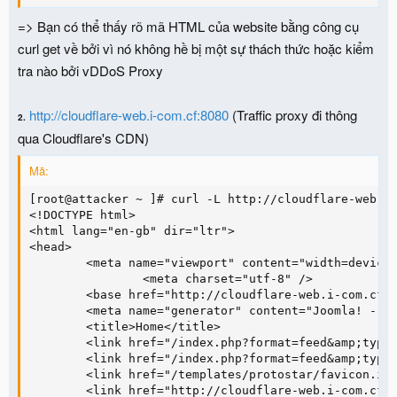
=> Bạn có thể thấy rõ mã HTML của website bằng công cụ
curl get về bởi vì nó không hề bị một sự thách thức hoặc kiểm
tra nào bởi vDDoS Proxy
http://cloudflare-web.i-com.cf:8080
(Traffic proxy đi thông
2.
qua Cloudflare's CDN)
Mã:
[root@attacker ~ ]# curl -L http://cloudflare-web.i-
<!DOCTYPE html>

<html lang="en-gb" dir="ltr">

<head>

        <meta name="viewport" content="width=device-
                <meta charset="utf-8" />

        <base href="http://cloudflare-web.i-com.cf:8
        <meta name="generator" content="Joomla! - Op
        <title>Home</title>

        <link href="/index.php?format=feed&amp;type=
        <link href="/index.php?format=feed&amp;type=
        <link href="/templates/protostar/favicon.ico
        <link href="http://cloudflare-web.i-com.cf:8