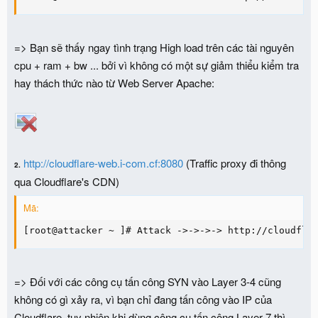
=> Bạn sẽ thấy ngay tình trạng High load trên các tài nguyên
cpu + ram + bw ... bởi vì không có một sự giảm thiểu kiểm tra
hay thách thức nào từ Web Server Apache:
http://cloudflare-web.i-com.cf:8080
(Traffic proxy đi thông
2.
qua Cloudflare's CDN)
Mã:
[root@attacker ~ ]# Attack ->->->-> http://cloudfla
=> Đối với các công cụ tấn công SYN vào Layer 3-4 cũng
không có gì xảy ra, vì bạn chỉ đang tấn công vào IP của
Cloudflare, tuy nhiên khi dùng công cụ tấn công Layer 7 thì