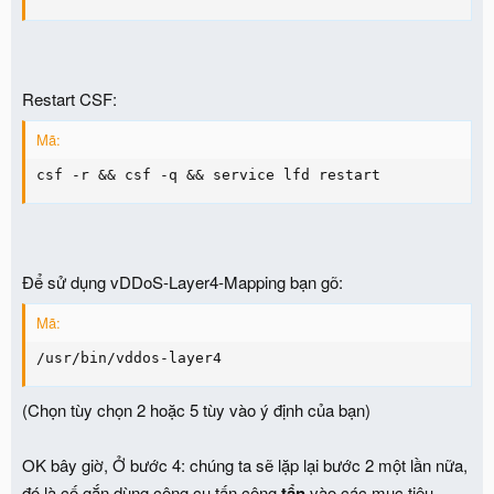
cd /etc/csf/

sed -i 's/TESTING = "1"/TESTING = "0"/g' /etc/csf/c
Restart CSF:
Mã:
csf -r && csf -q && service lfd restart
Để sử dụng vDDoS-Layer4-Mapping bạn gõ:
Mã:
/usr/bin/vddos-layer4
(Chọn tùy chọn 2 hoặc 5 tùy vào ý định của bạn)