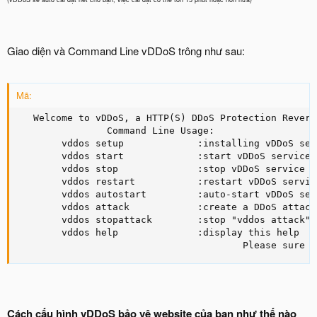
Giao diện và Command Line vDDoS trông như sau:
Mã:
   Welcome to vDDoS, a HTTP(S) DDoS Protection Revers
                Command Line Usage:

        vddos setup             :installing vDDoS ser
        vddos start             :start vDDoS service

        vddos stop              :stop vDDoS service

        vddos restart           :restart vDDoS service
        vddos autostart         :auto-start vDDoS ser
        vddos attack            :create a DDoS attack
        vddos stopattack        :stop "vddos attack" c
        vddos help              :display this help

                                        Please sure d
Cách cấu hình vDDoS bảo vệ website của bạn như thế nào