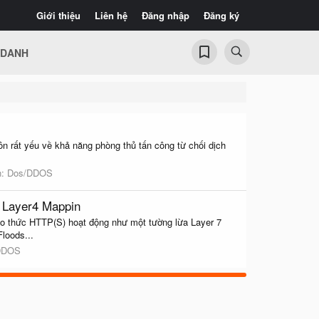
Giới thiệu
Liên hệ
Đăng nhập
Đăng ký
 DANH
n rất yếu về khả năng phòng thủ tấn công từ chối dịch
n:
Dos/DDOS
 Layer4 Mappin
ao thức HTTP(S) hoạt động như một tường lừa Layer 7
loods...
DDOS