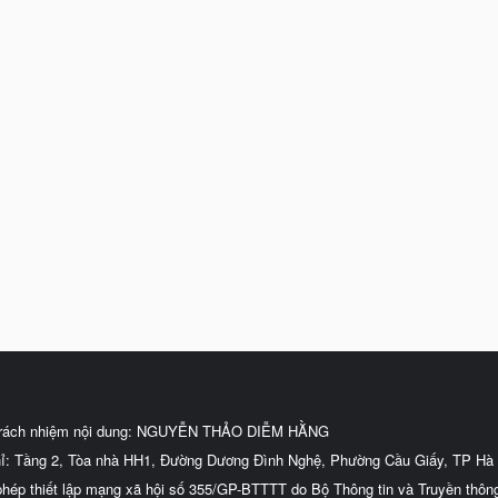
trách nhiệm nội dung: NGUYỄN THẢO DIỄM HẰNG
hỉ: Tầng 2, Tòa nhà HH1, Đường Dương Đình Nghệ, Phường Cầu Giấy, TP Hà 
phép thiết lập mạng xã hội số 355/GP-BTTTT do Bộ Thông tin và Truyền thôn