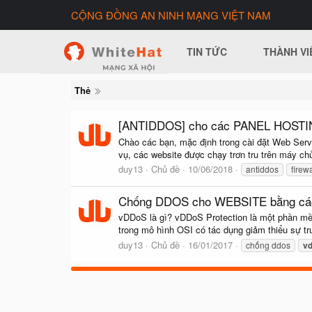
CỘNG ĐỒNG AN NINH MẠNG VIỆT NAM
TIN TỨC
THÀNH VI
Thẻ
[ANTIDDOS] cho các PANEL HOSTIN
Chào các bạn, mặc định trong cài đặt Web Serve
vụ, các website được chạy trơn tru trên máy chủ
duy13
Chủ đề
10/06/2018
antiddos
firewa
Chống DDOS cho WEBSITE bằng các c
vDDoS là gì? vDDoS Protection là một phần mề
trong mô hình OSI có tác dụng giảm thiểu sự 
duy13
Chủ đề
16/01/2017
chống ddos
v