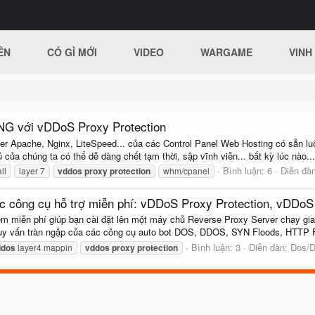
ÊN
CÓ GÌ MỚI
VIDEO
WARGAME
VINH
G với vDDoS Proxy Protection
r Apache, Nginx, LiteSpeed... của các Control Panel Web Hosting có sẳn luô
 của chúng ta có thể dễ dàng chết tạm thời, sập vĩnh viễn... bất kỳ lúc nào...
Bình luận: 6
Diễn đà
ll
layer 7
vddos
proxy
protection
whm/cpanel
ông cụ hỗ trợ miễn phí: vDDoS Proxy Protection, vDDoS
m miễn phí giúp bạn cài đặt lên một máy chủ Reverse Proxy Server chạy gi
truy vấn tràn ngập của các công cụ auto bot DOS, DDOS, SYN Floods, HTTP F
Bình luận: 3
Diễn đàn:
Dos/
ddos
layer4 mappin
vddos
proxy
protection