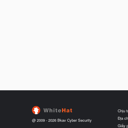
Chịu 
Địa c
@ 2009 -
2026
Bkav Cyber Security
Giấy 