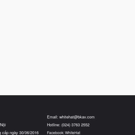
Email:
whitehat@bkav.com
Nội
Hotline: (024) 3763 2552
g cấp ngày 30/06/2016
Facebook: WhiteHat