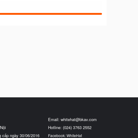
Email:
whitehat@bkav.com
Nội
Hotline: (024) 3763 2552
g cấp ngày 30/06/2016
Facebook: WhiteHat