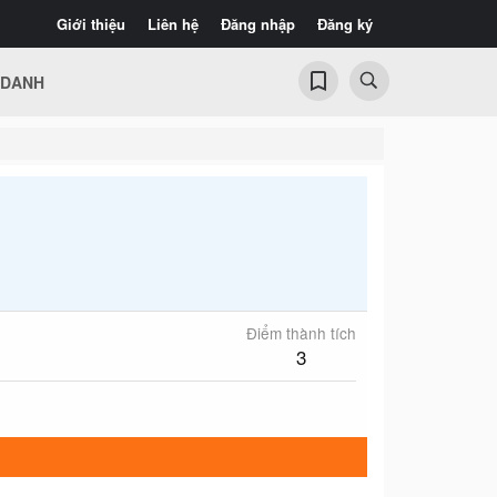
Giới thiệu
Liên hệ
Đăng nhập
Đăng ký
 DANH
Điểm thành tích
3