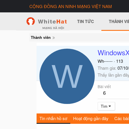
CỘNG ĐỒNG AN NINH MẠNG VIỆT NAM
TIN TỨC
THÀNH VI
Thành viên
Windows
W
Wh------
·
113
Tham gia
07/10
Thấy lần gần đâ
Bài viết
6
Tìm
Tin nhắn hồ sơ
Hoạt động gần đây
Các bài