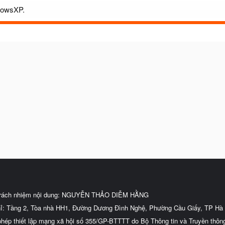
ndowsXP.
trách nhiệm nội dung: NGUYỄN THẢO DIỄM HẰNG
hỉ: Tầng 2, Tòa nhà HH1, Đường Dương Đình Nghệ, Phường Cầu Giấy, TP Hà 
phép thiết lập mạng xã hội số 355/GP-BTTTT do Bộ Thông tin và Truyền thôn