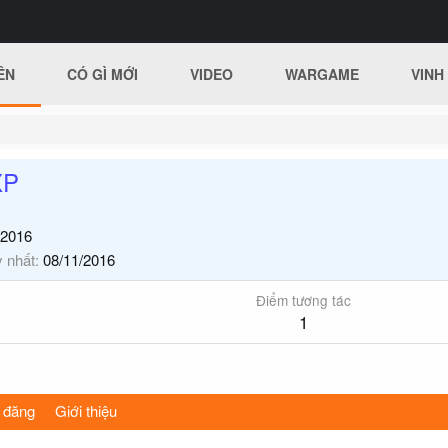
ÊN
CÓ GÌ MỚI
VIDEO
WARGAME
VINH
XP
/2016
y nhất
08/11/2016
Điểm tương tác
1
 đăng
Giới thiệu