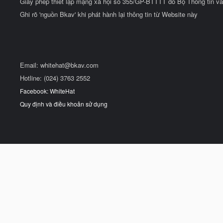
Giấy phép thiết lập mạng xã hội số 355/GP-BTTTT do Bộ Thông tin và
Ghi rõ 'nguồn Bkav' khi phát hành lại thông tin từ Website này
Email:
whitehat@bkav.com
Hotline: (024) 3763 2552
Facebook: WhiteHat
Quy định và điều khoản sử dụng