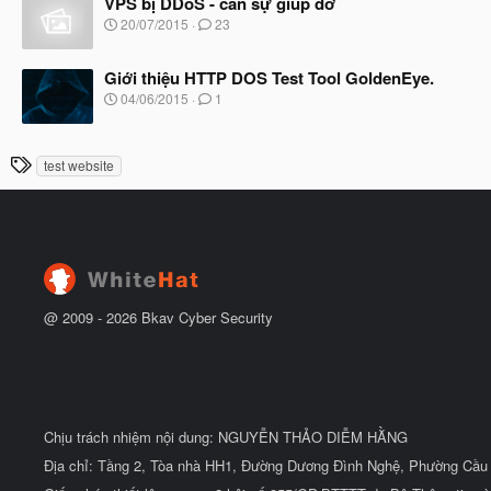
VPS bị DDoS - cần sự giúp đỡ
đ
y
ầ
N
20/07/2015
23
b
u
g
ắ
à
t
Giới thiệu HTTP DOS Test Tool GoldenEye.
y
đ
b
N
04/06/2015
1
ầ
ắ
g
u
t
à
đ
y
T
ầ
test website
b
u
h
ắ
t
ẻ
đ
ầ
u
@ 2009 -
2026
Bkav Cyber Security
Chịu trách nhiệm nội dung: NGUYỄN THẢO DIỄM HẰNG
Địa chỉ: Tầng 2, Tòa nhà HH1, Đường Dương Đình Nghệ, Phường Cầu 