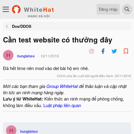
Đăng nhập
Dos/DDOS
Cần test website có thưởng đây
H
hunglaheo
16/11/2016
Đã hết time nên mod vào del bài hộ em nhé.
Chỉnh sửa lần cuối bởi người điều hành:
23/11/2016
Mời các bạn tham gia
Group WhiteHat
để thảo luận và cập nhật
tin tức an ninh mạng hàng ngày.
Lưu ý từ WhiteHat:
Kiến thức an ninh mạng để phòng chống,
không làm điều xấu.
Luật pháp liên quan
H
hunglaheo