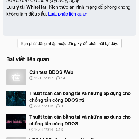
nhật tin tức an ninh mạng hàng ngày.
Lưu ý từ WhiteHat:
Kiến thức an ninh mạng để phòng chống,
không làm điều xấu.
Luật pháp liên quan
Bạn phải đăng nhập hoặc đăng ký để phản hồi tại đây.
Bài viết liên quan
Cần test DDOS Web
N
12/10/2017
14
g
à
Thuật toán cân bằng tải và những áp dụng cho
y
b
chống tấn công DDOS #2
ắ
N
23/05/2016
0
t
g
đ
à
Thuật toán cân bằng tải và những áp dụng cho
ầ
y
u
chống tấn công DDOS
b
N
10/05/2016
3
ắ
g
t
à