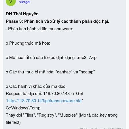
V
vietgol
ĐH Thái Nguyên
Phase 3: Phân tích và xử lý các thành phần độc hại.
· Phân tích hành vi file ransomware:
o Phương thức mã hóa:
o Mã hóa tất cả các file có định dạng: .mp3 .7zip
o Các thư mục bị mã hóa: "canhac" va "hoctap"
o Các hành vi khác của mã độc:
Request tới địa chỉ: 118.70.80.143 -> Get
"
http://118.70.80.143/getransomware.hta
"
C:\Windows\Temp
Thay đổi "Files". "Registry". "Mutexes" (Mô tả các key trong
file text)