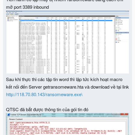
mở port 3389 inbound
Sau khi thực thi các tập tin word thì lập tức kích hoạt macro
kết nối đến Server getransomeware.hta và download về tại link
http://118.70.80.143/ransomeware.exe\
QTSC đã bắt được thông tin của gói tin đó