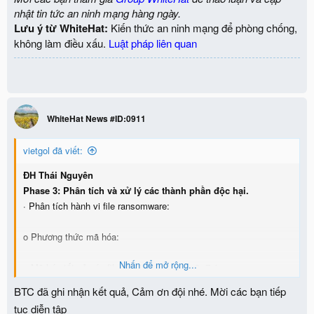
nhật tin tức an ninh mạng hàng ngày.
Lưu ý từ WhiteHat:
Kiến thức an ninh mạng để phòng chống,
không làm điều xấu.
Luật pháp liên quan
WhiteHat News #ID:0911
vietgol đã viết:
ĐH Thái Nguyên
Phase 3: Phân tích và xử lý các thành phần độc hại.
· Phân tích hành vi file ransomware:
o Phương thức mã hóa:
Nhấn để mở rộng...
o Mã hóa tất cả các file có định dạng: .mp3 .7zip
BTC đã ghi nhận kết quả, Cảm ơn đội nhé. Mời các bạn tiếp
o Các thư mục bị mã hóa: "canhac" va "hoctap"
tục diễn tập