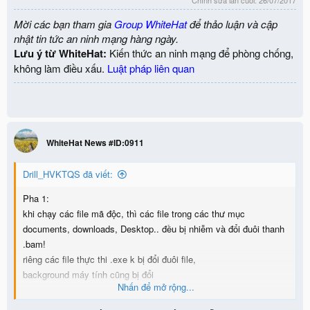
Chỉnh sửa lần cuối:
26/07/2017
Mời các bạn tham gia
Group WhiteHat
để thảo luận và cập
nhật tin tức an ninh mạng hàng ngày.
Lưu ý từ WhiteHat:
Kiến thức an ninh mạng để phòng chống,
không làm điều xấu.
Luật pháp liên quan
WhiteHat News #ID:0911
Drill_HVKTQS đã viết:
Pha 1:
khi chạy các file mã độc, thì các file trong các thư mục
documents, downloads, Desktop.. đều bị nhiễm và đổi đuôi thanh
.bam!
riêng các file thực thi .exe k bị đổi đuôi file,
background máy tính cũng bị đổi
Nhấn để mở rộng...
View attachment 1996
View attachment 1996