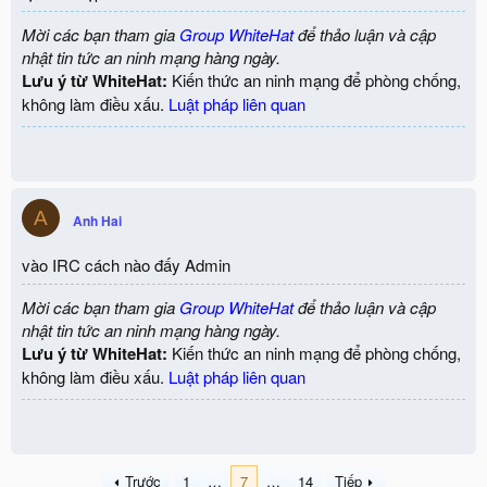
o Các hành vi khác của mã độc: Thay đổi "Files". "Registry".
Mời các bạn tham gia
Group WhiteHat
để thảo luận và cập
"Mutexes" (Mô tả các key trong file text)
nhật tin tức an ninh mạng hàng ngày.
Lưu ý từ WhiteHat:
Kiến thức an ninh mạng để phòng chống,
không làm điều xấu.
Luật pháp liên quan
A
Anh Hai
vào IRC cách nào đấy Admin
Mời các bạn tham gia
Group WhiteHat
để thảo luận và cập
nhật tin tức an ninh mạng hàng ngày.
Lưu ý từ WhiteHat:
Kiến thức an ninh mạng để phòng chống,
không làm điều xấu.
Luật pháp liên quan
Trước
1
…
7
…
14
Tiếp