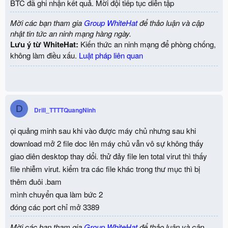
BTC đã ghi nhận kết quả. Mời đội tiếp tục diễn tập
Mời các bạn tham gia
Group WhiteHat
để thảo luận và cập
nhật tin tức an ninh mạng hàng ngày.
Lưu ý từ WhiteHat:
Kiến thức an ninh mạng để phòng chống,
không làm điều xấu.
Luật pháp liên quan
D
Drill_TTTTQuangNinh
ọi quảng minh sau khi vào được máy chủ nhưng sau khi
download mở 2 file doc lên máy chủ vẫn vô sự không thấy
giao diên desktop thay dổi. thử đảy file len total virut thì thấy
file nhiễm virut. kiểm tra các file khác trong thư mục thì bị
thêm đuôi .bam
mình chuyển qua làm bức 2
đóng các port chỉ mở 3389
Mời các bạn tham gia
Group WhiteHat
để thảo luận và cập