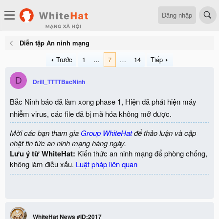
Đăng nhập
Diễn tập An ninh mạng
Trước
1
…
7
…
14
Tiếp
D
Drill_TTTTBacNinh
Bắc Ninh báo đã làm xong phase 1, Hiện đã phát hiện máy
nhiễm virus, các file đã bị mã hóa không mở được.
Mời các bạn tham gia
Group WhiteHat
để thảo luận và cập
nhật tin tức an ninh mạng hàng ngày.
Lưu ý từ WhiteHat:
Kiến thức an ninh mạng để phòng chống,
không làm điều xấu.
Luật pháp liên quan
WhiteHat News #ID:2017