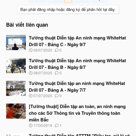
Bạn phải đăng nhập hoặc đăng ký để phản hồi tại đây.
Bài viết liên quan
Tường thuật Diễn tập An ninh mạng WhiteHat
Drill 07 - Bảng C - Ngày 9/7
N
09/07/2020
0
g
à
Tường thuật Diễn tập An ninh mạng WhiteHat
y
Drill 07 - Bảng B - Ngày 8/7
b
N
08/07/2020
0
ắ
g
t
à
Tường thuật Diễn tập an ninh mạng WhiteHat
đ
y
ầ
Drill 07 - Bảng A - Ngày 7/7
b
u
N
07/07/2020
0
ắ
g
t
à
[Tường thuật] Diễn tập an toàn, an ninh mạng
đ
y
ầ
cho các Sở Thông tin và Truyền thông toàn
b
u
miền Bắc
ắ
t
N
17/05/2019
1
đ
g
ầ
à
Tường thuật Diễn tập ATTTM "Điều tra, xử lý và