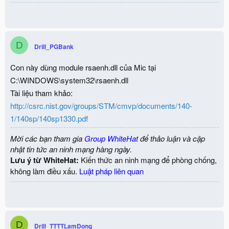
D
Drill_PGBank
Con này dùng module rsaenh.dll của Mic tại
C:\WINDOWS\system32\rsaenh.dll
Tài liệu tham khảo:
http://csrc.nist.gov/groups/STM/cmvp/documents/140-
1/140sp/140sp1330.pdf
Mời các bạn tham gia
Group WhiteHat
để thảo luận và cập
nhật tin tức an ninh mạng hàng ngày.
Lưu ý từ WhiteHat:
Kiến thức an ninh mạng để phòng chống,
không làm điều xấu.
Luật pháp liên quan
D
Drill_TTTTLamDong