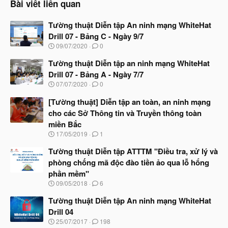
Bài viết liên quan
Tường thuật Diễn tập An ninh mạng WhiteHat
Drill 07 - Bảng C - Ngày 9/7
N
09/07/2020
0
g
à
Tường thuật Diễn tập an ninh mạng WhiteHat
y
Drill 07 - Bảng A - Ngày 7/7
b
N
07/07/2020
0
ắ
g
t
à
[Tường thuật] Diễn tập an toàn, an ninh mạng
đ
y
ầ
cho các Sở Thông tin và Truyền thông toàn
b
u
miền Bắc
ắ
t
N
17/05/2019
1
đ
g
ầ
à
Tường thuật Diễn tập ATTTM "Điều tra, xử lý và
u
y
phòng chống mã độc đào tiền ảo qua lỗ hổng
b
phần mềm"
ắ
t
N
09/05/2018
6
đ
g
ầ
à
Tường thuật Diễn tập An ninh mạng WhiteHat
u
y
Drill 04
b
N
25/07/2017
198
ắ