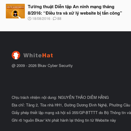
g
t
à
Tường thuật Diễn tập An ninh mạng tháng
đ
y
ầ
8/2016: “Điều tra và xử lý website bị tấn công”
b
u
N
18/08/2016
88
ắ
g
t
à
đ
y
ầ
b
u
ắ
t
đ
ầ
u
@ 2009 -
2026
Bkav Cyber Security
Chịu trách nhiệm nội dung: NGUYỄN THẢO DIỄM HẰNG
Địa chỉ: Tầng 2, Tòa nhà HH1, Đường Dương Đình Nghệ, Phường Cầu 
Giấy phép thiết lập mạng xã hội số 355/GP-BTTTT do Bộ Thông tin và
Ghi rõ 'nguồn Bkav' khi phát hành lại thông tin từ Website này