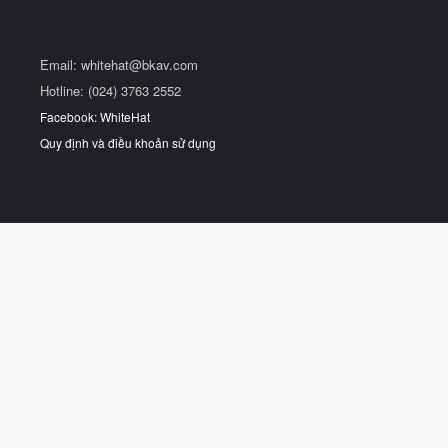
Email:
whitehat@bkav.com
Hotline: (024) 3763 2552
Facebook: WhiteHat
Quy định và điều khoản sử dụng