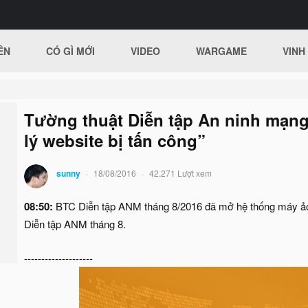
ÊN
CÓ GÌ MỚI
VIDEO
WARGAME
VINH
Tường thuật Diễn tập An ninh mạng 
lý website bị tấn công”
sunny
18/08/2016
42.271 Lượt xem
08:50:
BTC Diễn tập ANM tháng 8/2016 đã mở hệ thống máy ảo,
Diễn tập ANM tháng 8.
--------------------