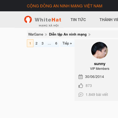
CỘNG ĐỒNG AN NINH MẠNG VIỆT NAM
TIN TỨC
THÀNH VI
WarGame
Diễn tập An ninh mạng
1
2
3
…
6
Tiếp
sunny
VIP Members
30/06/2014
873
1.849 bài viết