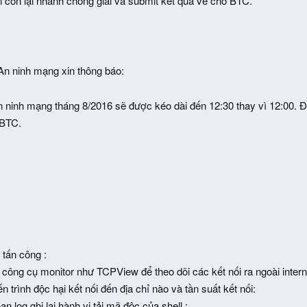
i còn lại nhanh chóng giải và submit kết quả về cho BTC.
n ninh mạng xin thông báo:
n ninh mạng tháng 8/2016 sẽ được kéo dài đến 12:30 thay vì 12:00. Đội
 BTC.
 tấn công :
công cụ monitor như TCPView để theo dõi các kết nối ra ngoài intern
n trình độc hại kết nối đến địa chỉ nào và tần suất kết nối:
ạn log ghi lại hành vi tải mã độc của shell :