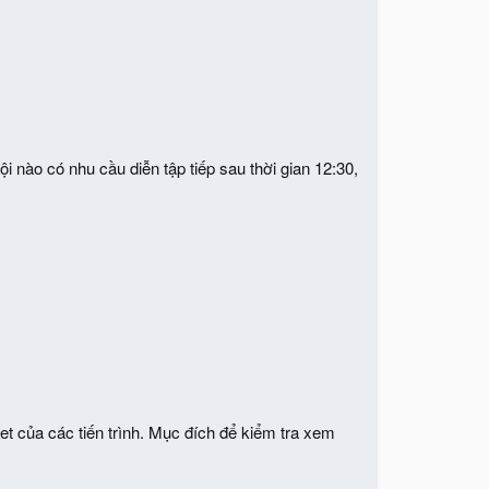
 nào có nhu cầu diễn tập tiếp sau thời gian 12:30,
et của các tiến trình. Mục đích để kiểm tra xem