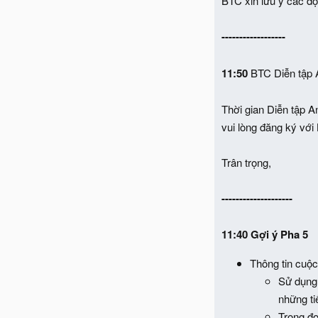
BTC xin lưu ý các độ
------------------
11:50
BTC Diễn tập A
Thời gian Diễn tập A
vui lòng đăng ký với
Trân trọng,
--------------------
11:40 Gợi ý Pha 5
Thông tin cuộc
Sử dụng 
những tiế
Trong đo