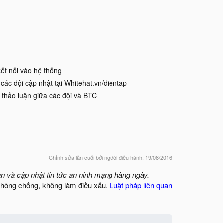
kết nối vào hệ thống
các đội cập nhật tại Whitehat.vn/dientap
i thảo luận giữa các đội và BTC
Chỉnh sửa lần cuối bởi người điều hành:
19/08/2016
ận và cập nhật tin tức an ninh mạng hàng ngày.
phòng chống, không làm điều xấu.
Luật pháp liên quan