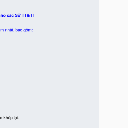
 cho các Sở TT&TT
ớm nhất, bao gồm:
 khép lại.