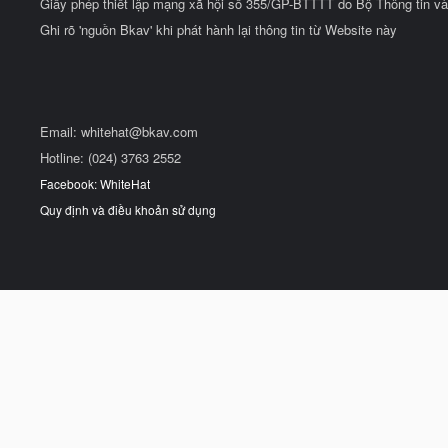
Giấy phép thiết lập mạng xã hội số 355/GP-BTTTT do Bộ Thông tin và
Ghi rõ 'nguồn Bkav' khi phát hành lại thông tin từ Website này
Email:
whitehat@bkav.com
Hotline: (024) 3763 2552
Facebook: WhiteHat
Quy định và điều khoản sử dụng