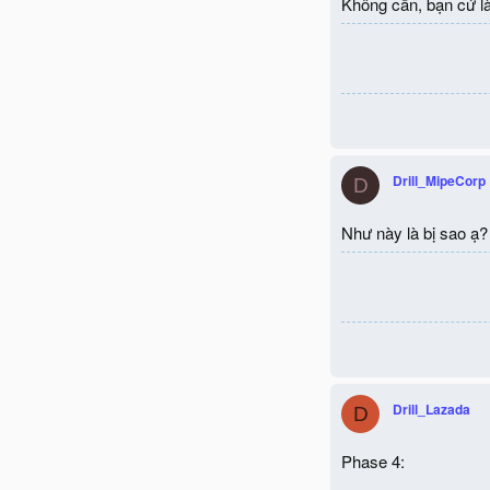
Không cần, bạn cứ l
Drill_MipeCorp
D
Như này là bị sao ạ?
Drill_Lazada
D
Phase 4: