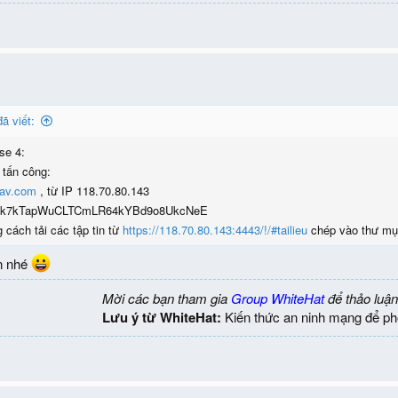
ã viết:
se 4:
 tấn công:
av.com
, từ IP 118.70.80.143
n: 1Fk7kTapWuCLTCmLR64kYBd9o8UkcNeE
 cách tải các tập tin từ
https://118.70.80.143:4443/!/#tailieu
chép vào thư mục
n nhé
Mời các bạn tham gia
Group WhiteHat
để thảo luận
Lưu ý từ WhiteHat:
Kiến thức an ninh mạng để ph