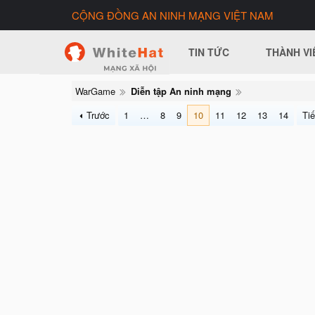
CỘNG ĐỒNG AN NINH MẠNG VIỆT NAM
TIN TỨC
THÀNH VI
WarGame
Diễn tập An ninh mạng
Trước
1
…
8
9
10
11
12
13
14
Ti