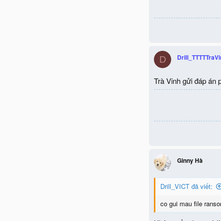
Drill_TTTTTraV
D
Trà Vinh gửi đáp án 
Ginny Hà
Drill_VICT đã viết:
co gui mau file ran