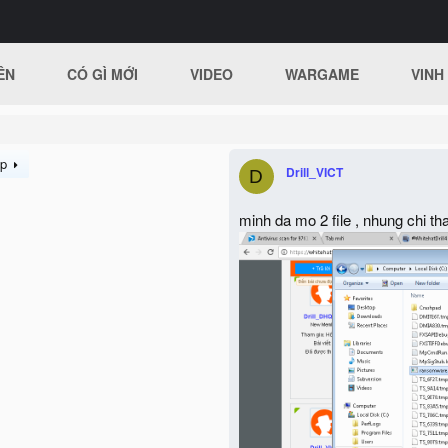
ÊN
CÓ GÌ MỚI
VIDEO
WARGAME
VINH
ếp
Drill_VICT
D
minh da mo 2 file , nhung chi thay