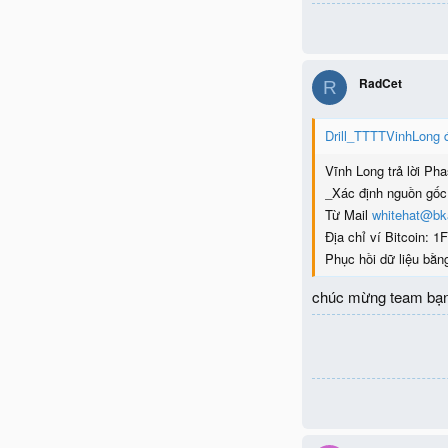
RadCet
R
Drill_TTTTVinhLong đ
Vĩnh Long trả lời Pha
_Xác định nguồn gốc
Từ Mail
whitehat@bk
Địa chỉ ví Bitcoi
Phục hồi dữ liệu bằng
chúc mừng team bạ