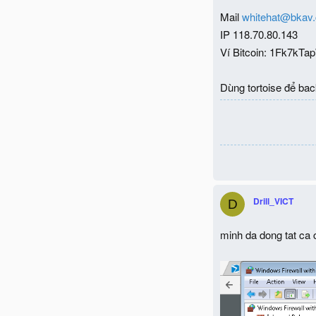
Mail
whitehat@bkav
IP 118.70.80.143
Ví Bitcoin: 1Fk7
Dùng tortoise để back
Drill_VICT
D
minh da dong tat ca c