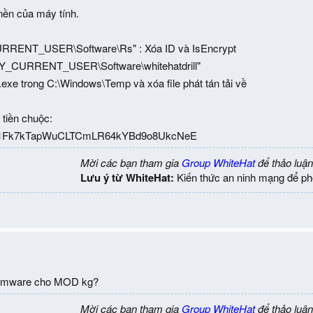
 nền của máy tính.
RRENT_USER\Software\Rs" : Xóa ID và IsEncrypt
EY_CURRENT_USER\Software\whitehatdrill"
exe trong C:\Windows\Temp và xóa file phát tán tải về
i tiền chuộc:
oin: 1Fk7kTapWuCLTCmLR64kYBd9o8UkcNeE
Mời các bạn tham gia
Group WhiteHat
để thảo luận
Lưu ý từ WhiteHat:
Kiến thức an ninh mạng để ph
nsomware cho MOD kg?
Mời các bạn tham gia
Group WhiteHat
để thảo luận