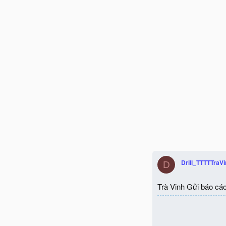
Drill_TTTTTraV
D
Trà Vinh Gửi báo cá