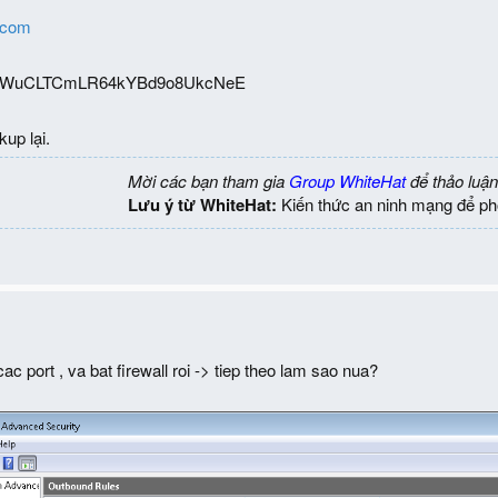
.com
kTapWuCLTCmLR64kYBd9o8UkcNeE
up lại.
Mời các bạn tham gia
Group WhiteHat
để thảo luận
Lưu ý từ WhiteHat:
Kiến thức an ninh mạng để ph
ac port , va bat firewall roi -> tiep theo lam sao nua?