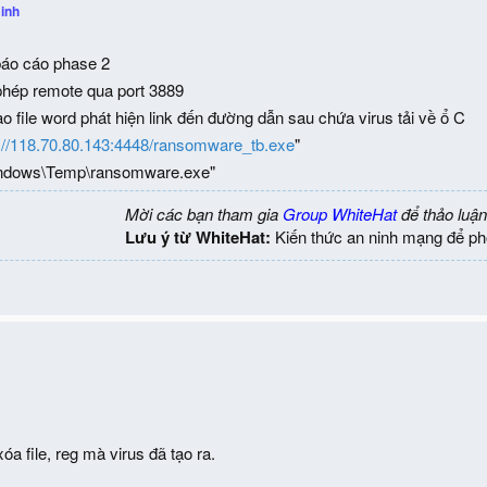
inh
áo cáo phase 2
phép remote qua port 3889
ào file word phát hiện link đến đường dẫn sau chứa virus tải về ổ C
p://118.70.80.143:4448/ransomware_tb.exe
"
Windows\Temp\ransomware.exe"
Mời các bạn tham gia
Group WhiteHat
để thảo luận
Lưu ý từ WhiteHat:
Kiến thức an ninh mạng để ph
a file, reg mà virus đã tạo ra.