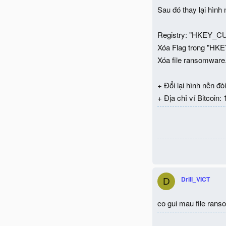
Sau đó thay lại hình
Registry: "HKEY_CU
Xóa Flag trong "HK
Xóa file ransomware.
+ Đổi lại hình nền đò
+ Địa chỉ ví Bitc
Drill_VICT
D
co gui mau file ra