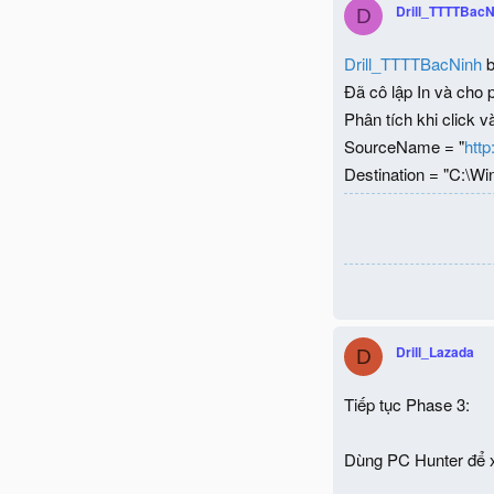
Drill_TTTTBacN
D
Drill_TTTTBacNinh
b
Đã cô lập In và cho 
Phân tích khi click v
SourceName = "
htt
Destination = "C:\
Drill_Lazada
D
Tiếp tục Phase 3:
Dùng PC Hunter để xó