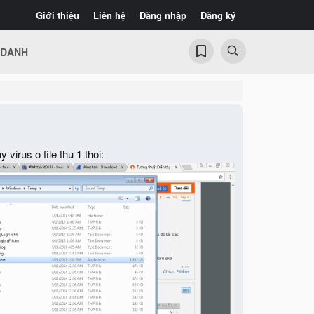
Giới thiệu
Liên hệ
Đăng nhập
Đăng ký
 DANH
 virus o file thu 1 thoi: