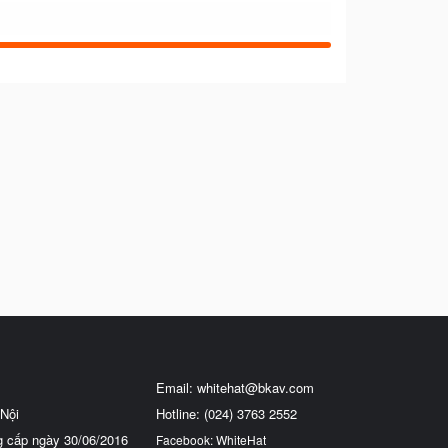
Email:
whitehat@bkav.com
Nội
Hotline: (024) 3763 2552
g cấp ngày 30/06/2016
Facebook: WhiteHat