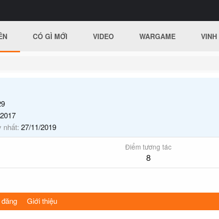
ÊN
CÓ GÌ MỚI
VIDEO
WARGAME
VINH
9
/2017
y nhất
27/11/2019
Điểm tương tác
8
 đăng
Giới thiệu