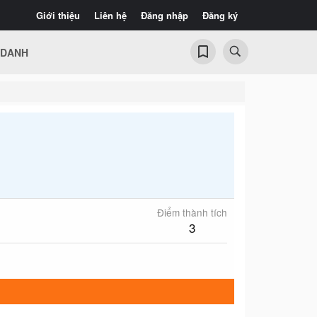
Giới thiệu
Liên hệ
Đăng nhập
Đăng ký
 DANH
Điểm thành tích
3