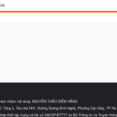
Cet.
trách nhiệm nội dung: NGUYỄN THẢO DIỄM HẰNG
hỉ: Tầng 2, Tòa nhà HH1, Đường Dương Đình Nghệ, Phường Cầu Giấy, TP Hà 
phép thiết lập mạng xã hội số 355/GP-BTTTT do Bộ Thông tin và Truyền thôn