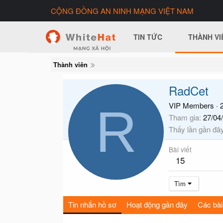
CỘNG ĐỒNG AN NINH MẠNG VIỆT NAM
TIN TỨC
THÀNH VI
Thành viên
RadCet
R
VIP Members
·
2
Tham gia
27/04
Thấy lần gần đâ
Bài viết
15
Tìm
Tin nhắn hồ sơ
Hoạt động gần đây
Các bài