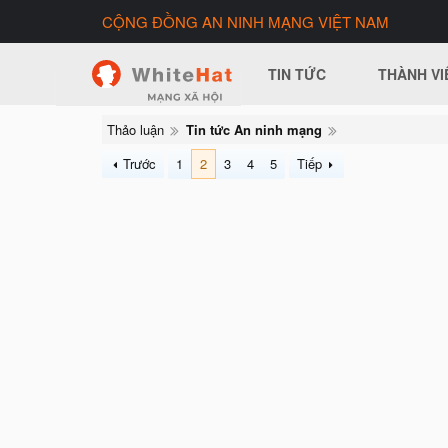
CỘNG ĐỒNG AN NINH MẠNG VIỆT NAM
TIN TỨC
THÀNH VI
Thảo luận
Tin tức An ninh mạng
Trước
1
2
3
4
5
Tiếp