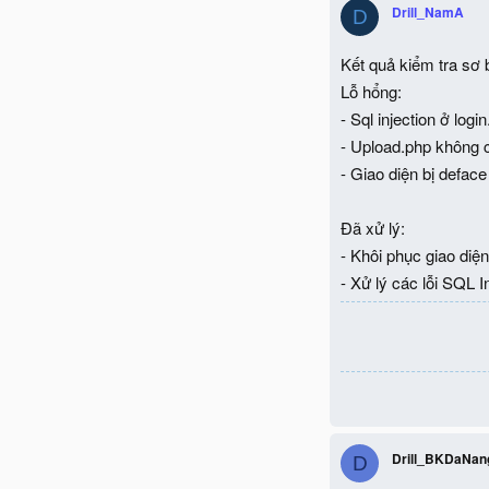
Drill_NamA
D
Kết quả kiểm tra s
Lỗ hổng:
- Sql injection ở logi
- Upload.php không 
- Giao diện bị deface
Đã xử lý:
- Khôi phục giao diệ
- Xử lý các lỗi SQL In
Drill_BKDaNan
D