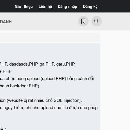
Giới thiệu
Liên hệ
Đăng nhập
Đăng ký
 DANH
.PHP, dasdasds.PHP, ga.PHP, garu.PHP,
de.PHP
 qua chức năng upload (upload.PHP) bằng cách đổi
p thành backdoor.PHP)
on (website bị rất nhiều chỗ SQL Injection).
le nguy hiểm, chỉ cho upload các file được cho phép
ấu"