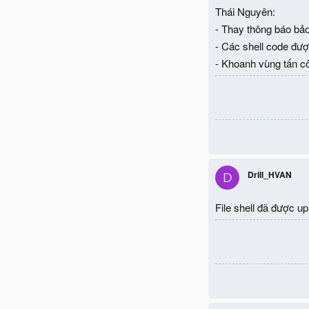
Thái Nguyên:
- Thay thông báo bảo 
- Các shell code đượ
- Khoanh vùng tấn cô
Drill_HVAN
D
File shell đã được u