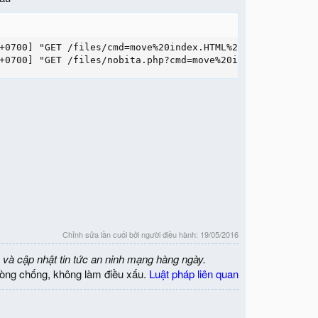
+0700] "GET /files/cmd=move%20index.HTML%20C:%5Cxampp%5C
+0700] "GET /files/nobita.php?cmd=move%20index.HTML%20C:
Chỉnh sửa lần cuối bởi người điều hành:
19/05/2016
 và cập nhật tin tức an ninh mạng hàng ngày.
òng chống, không làm điều xấu.
Luật pháp liên quan