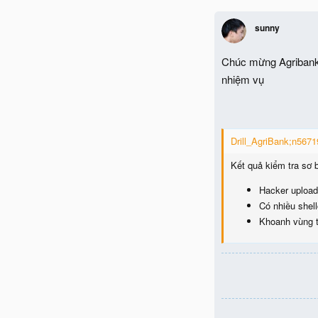
sunny
Chúc mừng Agribank =
nhiệm vụ
Drill_AgriBank;n56719
Kết quả kiểm tra sơ 
Hacker upload 
Có nhiều shell
Khoanh vùng tấ