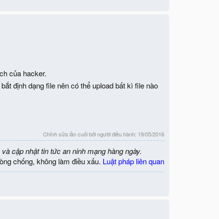
ích của hacker.
ắt định dạng file nên có thể upload bất kì file nào
Chỉnh sửa lần cuối bởi người điều hành:
19/05/2016
 và cập nhật tin tức an ninh mạng hàng ngày.
òng chống, không làm điều xấu.
Luật pháp liên quan