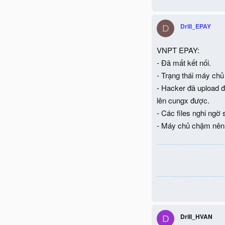
Drill_EPAY
D
VNPT EPAY:
- Đã mất kết nối.
- Trạng thái máy chủ 
- Hacker đã upload đư
lên cungx được.
- Các files nghi ngờ
- Máy chủ chậm nên
Drill_HVAN
D