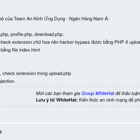
ơ bộ của Team An Ninh Ứng Dụng - Ngân Hàng Nam Á:
n.php, profile.php, download.php.
check extension chữ hoa nên hacker bypass được bằng PHP ở upload.p
 bằng file index.html
n, check extension trong upload.php
jection.
Mời các bạn tham gia
Group WhiteHat
để thảo luận
Lưu ý từ WhiteHat:
Kiến thức an ninh mạng để ph
g