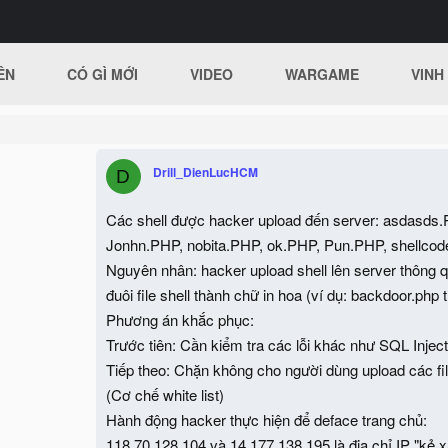
ÊN
CÓ GÌ MỚI
VIDEO
WARGAME
VINH
Drill_DienLucHCM
D
Các shell được hacker upload đến server: asdasds
Jonhn.PHP, nobita.PHP, ok.PHP, Pun.PHP, shellco
Nguyên nhân: hacker upload shell lên server thông
đuôi file shell thành chữ in hoa (ví dụ: backdoor.ph
Phương án khắc phục:
Trước tiên: Cần kiểm tra các lỗi khác như SQL Injecti
Tiếp theo: Chặn không cho người dùng upload các fi
(Cơ chế white list)
Hành động hacker thực hiện để deface trang chủ:
118.70.128.104 và 14.177.138.195 là địa chỉ IP "kẻ x