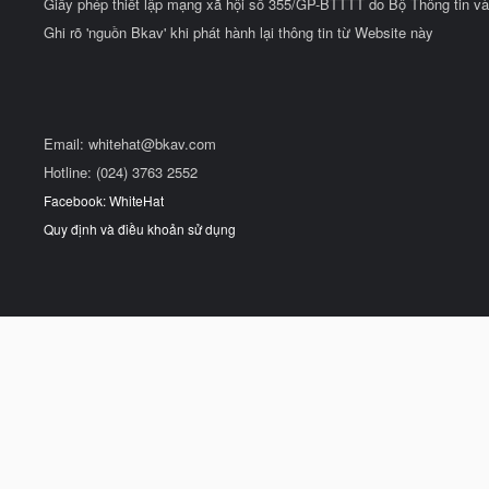
Giấy phép thiết lập mạng xã hội số 355/GP-BTTTT do Bộ Thông tin và
Ghi rõ 'nguồn Bkav' khi phát hành lại thông tin từ Website này
Email:
whitehat@bkav.com
Hotline: (024) 3763 2552
Facebook: WhiteHat
Quy định và điều khoản sử dụng