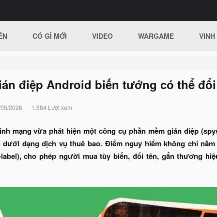
ÊN
CÓ GÌ MỚI
VIDEO
WARGAME
VINH
n điệp Android biến tướng có thể đổi 
/05/2026
1.684 Lượt xem
inh mạng vừa phát hiện một công cụ phần mềm gián điệp (spyw
 dưới dạng dịch vụ thuê bao. Điểm nguy hiểm không chỉ nằm ở
-label), cho phép người mua tùy biến, đổi tên, gắn thương h