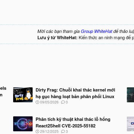
Mời các bạn tham gia
Group WhiteHat
để thảo lu
Lưu ý từ WhiteHat:
Kiến thức an ninh mạng để 
els
Dirty Frag: Chuỗi khai thác kernel mới
ềm
hạ gục hàng loạt bản phân phối Linux
N
09/05/2026
0
g
à
y
Phân tích kỹ thuật khai thác lỗ hổng
b
React2Shell CVE-2025-55182
ắ
t
N
29/12/2025
3