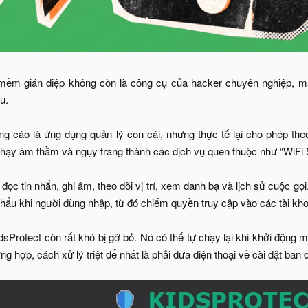
mềm gián điệp không còn là công cụ của hacker chuyên nghiệp, mà c
u.
g cáo là ứng dụng quản lý con cái, nhưng thực tế lại cho phép theo 
ạy âm thầm và ngụy trang thành các dịch vụ quen thuộc như “WiFi S
c tin nhắn, ghi âm, theo dõi vị trí, xem danh bạ và lịch sử cuộc gọi
hẩu khi người dùng nhập, từ đó chiếm quyền truy cập vào các tài kh
dsProtect còn rất khó bị gỡ bỏ. Nó có thể tự chạy lại khi khởi động 
ng hợp, cách xử lý triệt để nhất là phải đưa điện thoại về cài đặt ban 