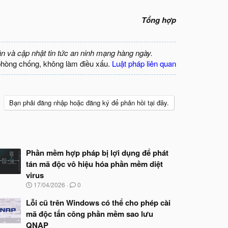
Tổng hợp
ận và cập nhật tin tức an ninh mạng hàng ngày.
phòng chống, không làm điều xấu.
Luật pháp liên quan
Bạn phải đăng nhập hoặc đăng ký để phản hồi tại đây.
Phần mềm hợp pháp bị lợi dụng để phát
tán mã độc vô hiệu hóa phần mềm diệt
virus
N
17/04/2026
0
g
à
Lỗi cũ trên Windows có thể cho phép cài
y
mã độc tấn công phần mềm sao lưu
b
QNAP
ắ