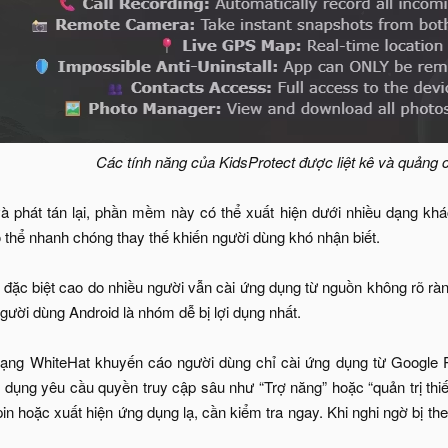
Các tính năng của KidsProtect được liệt kê và quảng 
à phát tán lại, phần mềm này có thể xuất hiện dưới nhiều dạng khá
 thể nhanh chóng thay thế khiến người dùng khó nhận biết.
 đặc biệt cao do nhiều người vẫn cài ứng dụng từ nguồn không rõ rà
gười dùng Android là nhóm dễ bị lợi dụng nhất.
ạng WhiteHat khuyến cáo người dùng chỉ cài ứng dụng từ Google Pl
 dụng yêu cầu quyền truy cập sâu như “Trợ năng” hoặc “quản trị thiết
n hoặc xuất hiện ứng dụng lạ, cần kiểm tra ngay. Khi nghi ngờ bị the