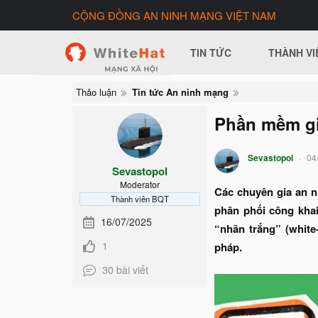
CỘNG ĐỒNG AN NINH MẠNG VIỆT NAM
TIN TỨC
THÀNH VI
Thảo luận
Tin tức An ninh mạng
Phần mềm giá
Sevastopol
04
Sevastopol
Moderator
Các chuyên gia an n
Thành viên BQT
phân phối công khai
16/07/2025
“nhãn trắng” (white
1
pháp.
30 bài viết