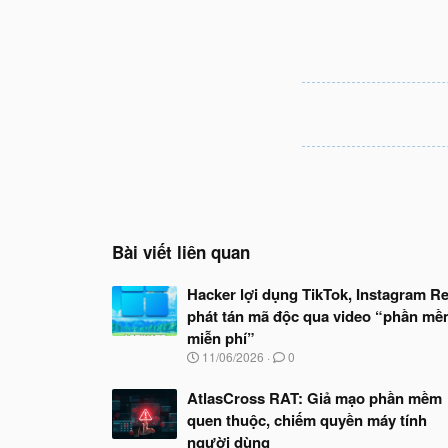
Bài viết liên quan
Hacker lợi dụng TikTok, Instagram Re
phát tán mã độc qua video “phần m
miễn phí”
N
11/06/2026
0
g
à
AtlasCross RAT: Giả mạo phần mềm
y
quen thuộc, chiếm quyền máy tính
b
ắ
người dùng