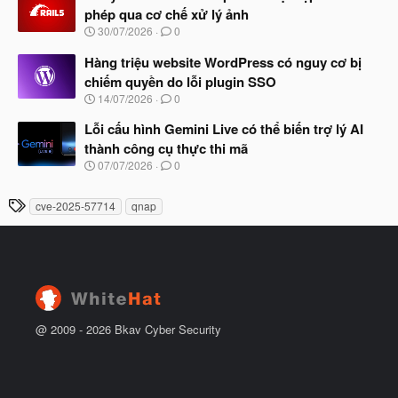
y
ầ
phép qua cơ chế xử lý ảnh
b
u
N
30/07/2026
0
ắ
g
t
à
Hàng triệu website WordPress có nguy cơ bị
đ
y
ầ
chiếm quyền do lỗi plugin SSO
b
u
N
14/07/2026
0
ắ
g
t
à
Lỗi cấu hình Gemini Live có thể biến trợ lý AI
đ
y
ầ
thành công cụ thực thi mã
b
u
N
07/07/2026
0
ắ
g
t
à
đ
T
cve-2025-57714
qnap
y
ầ
h
b
u
ắ
ẻ
t
đ
ầ
u
@ 2009 -
2026
Bkav Cyber Security