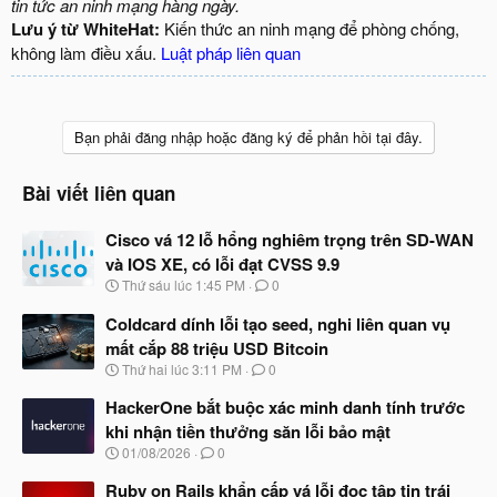
tin tức an ninh mạng hàng ngày.
Lưu ý từ WhiteHat:
Kiến thức an ninh mạng để phòng chống,
không làm điều xấu.
Luật pháp liên quan
Bạn phải đăng nhập hoặc đăng ký để phản hồi tại đây.
Bài viết liên quan
Cisco vá 12 lỗ hổng nghiêm trọng trên SD-WAN
và IOS XE, có lỗi đạt CVSS 9.9
N
Thứ sáu lúc 1:45 PM
0
g
à
Coldcard dính lỗi tạo seed, nghi liên quan vụ
y
mất cắp 88 triệu USD Bitcoin
b
N
Thứ hai lúc 3:11 PM
0
ắ
g
t
à
HackerOne bắt buộc xác minh danh tính trước
đ
y
ầ
khi nhận tiền thưởng săn lỗi bảo mật
b
u
N
01/08/2026
0
ắ
g
t
à
Ruby on Rails khẩn cấp vá lỗi đọc tập tin trái
đ