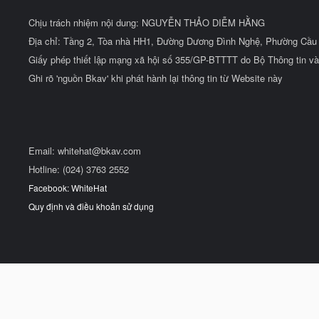
Chịu trách nhiệm nội dung: NGUYỄN THẢO DIỄM HẰNG
Địa chỉ: Tầng 2, Tòa nhà HH1, Đường Dương Đình Nghệ, Phường Cầu 
Giấy phép thiết lập mạng xã hội số 355/GP-BTTTT do Bộ Thông tin và
Ghi rõ 'nguồn Bkav' khi phát hành lại thông tin từ Website này
Email:
whitehat@bkav.com
Hotline: (024) 3763 2552
Facebook: WhiteHat
Quy định và điều khoản sử dụng