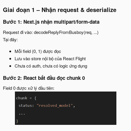
Giai đoạn 1 – Nhận request & deserialize
Bước 1: Next.js nhận multipart/form-data
Request đi vào: decodeReplyFromBusboy(req, ...)
Tại đây:
Mỗi field (0, 1) được đọc
Lưu vào store nội bộ của React Flight
Chưa có auth, chưa có logic ứng dụng
Bước 2: React bắt đầu đọc chunk 0
Field 0 được xử lý đầu tiên: