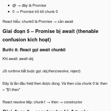
@ → đây là Promise
0 → Promise trỏ tới chunk 0
React hiểu: chunk0 là Promise → cần await
Giai đoạn 5 – Promise bị await (thenable
confusion kích hoạt)
Bước 8: React gọi await chunk0
Khi await: await obj
JS runtime bắt buộc gọi: obj.then(resolve, reject)
Đây là lần đầu field then được dùng. Và then của chunk 0 là: then
= "$1:then"
React resolve tiếp: chunk1 → then → constructor