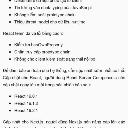
Deserialize dữ liệu phức tạp từ client​
Tin tưởng vào duck typing của JavaScript​
Không kiểm soát prototype chain​
Thiếu threat model cho dữ liệu runtime​
React team đã vá lỗi bằng cách:​
Kiểm tra hasOwnProperty​
Chặn truy cập prototype chain​
Không cho client kiểm soát trạng thái nội bộ​
Để đảm bảo an toàn cho hệ thống, cần cập nhật sớm nhất có thể.
Cập nhật cho React, người dùng React Server Components nên
cập nhật ngay lên một trong các phiên bản sau:​
React 19.0.1​
React 19.1.2​
React 19.2.1​
Cập nhật cho Next.js, người dùng Next.js nên nâng cấp lên các