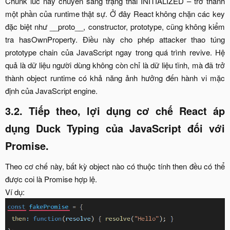
Chunk lúc này chuyển sang trạng thái INITIALIZED – trở thành
một phần của runtime thật sự. Ở đây React không chặn các key
đặc biệt như __proto__, constructor, prototype, cũng không kiểm
tra hasOwnProperty. Điều này cho phép attacker thao túng
prototype chain của JavaScript ngay trong quá trình revive. Hệ
quả là dữ liệu người dùng không còn chỉ là dữ liệu tĩnh, mà đã trở
thành object runtime có khả năng ảnh hưởng đến hành vi mặc
định của JavaScript engine.​
3.2. Tiếp theo, lợi dụng cơ chế React áp
dụng Duck Typing của JavaScript đối với
Promise.
Theo cơ chế này, bất kỳ object nào có thuộc tính then đều có thể
được coi là Promise hợp lệ.
Ví dụ:​