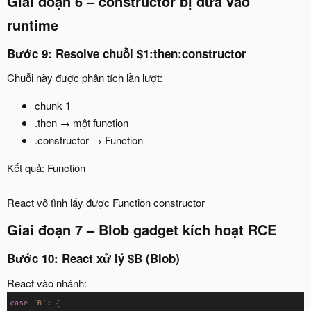
Giai đoạn 6 – constructor bị đưa vào
runtime
Bước 9: Resolve chuỗi $1:then:constructor
Chuỗi này được phân tích lần lượt:
chunk 1
.then → một function
.constructor → Function
Kết quả: Function
React vô tình lấy được Function constructor
Giai đoạn 7 – Blob gadget kích hoạt RCE
Bước 10: React xử lý $B (Blob)
React vào nhánh: