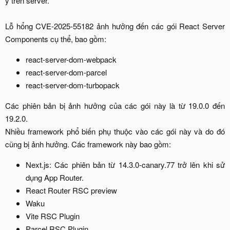
ý trên server.
Lỗ hổng CVE-2025-55182 ảnh hưởng đến các gói React Server
Components cụ thể, bao gồm:​
react-server-dom-webpack
react-server-dom-parcel​
react-server-dom-turbopack
Các phiên bản bị ảnh hưởng của các gói này là từ 19.0.0 đến
19.2.0.
Nhiều framework phổ biến phụ thuộc vào các gói này và do đó
cũng bị ảnh hưởng. Các framework này bao gồm:​
Next.js: Các phiên bản từ 14.3.0-canary.77 trở lên khi sử
dụng App Router.​
React Router RSC preview​
Waku​
Vite RSC Plugin​
Parcel RSC Plugin​