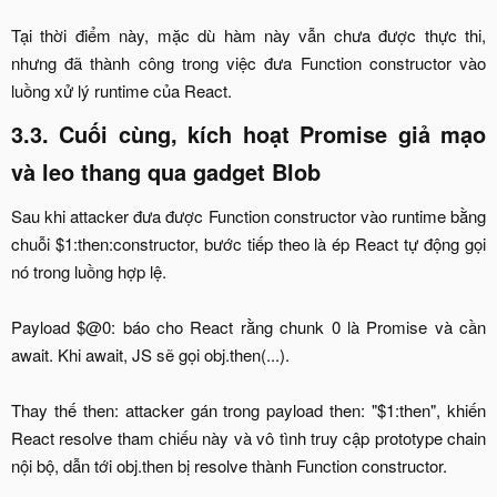
Tại thời điểm này, mặc dù hàm này vẫn chưa được thực thi,
nhưng đã thành công trong việc đưa Function constructor vào
luồng xử lý runtime của React.​
3.3. Cuối cùng, kích hoạt Promise giả mạo
và leo thang qua gadget Blob
Sau khi attacker đưa được Function constructor vào runtime bằng
chuỗi $1:then:constructor, bước tiếp theo là ép React tự động gọi
nó trong luồng hợp lệ.
Payload $@0: báo cho React rằng chunk 0 là Promise và cần
await. Khi await, JS sẽ gọi obj.then(...).
Thay thế then: attacker gán trong payload then: "$1:then", khiến
React resolve tham chiếu này và vô tình truy cập prototype chain
nội bộ, dẫn tới obj.then bị resolve thành Function constructor.