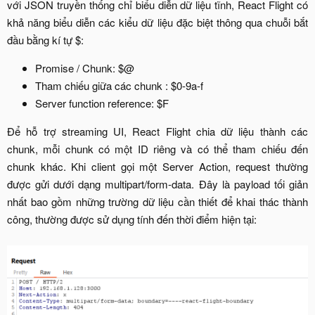
với JSON truyền thống chỉ biểu diễn dữ liệu tĩnh, React Flight có
khả năng biểu diễn các kiểu dữ liệu đặc biệt thông qua chuỗi bắt
đầu bằng kí tự $:​
Promise / Chunk: $@​
Tham chiếu giữa các chunk : $0-9a-f​
Server function reference: $F​
Để hỗ trợ streaming UI, React Flight chia dữ liệu thành các
chunk, mỗi chunk có một ID riêng và có thể tham chiếu đến
chunk khác. Khi client gọi một Server Action, request thường
được gửi dưới dạng multipart/form-data. Đây là payload tối giản
nhất bao gồm những trường dữ liệu cần thiết để khai thác thành
công, thường được sử dụng tính đến thời điểm hiện tại:​