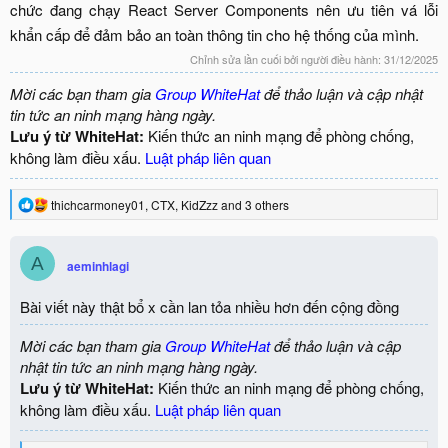
chức đang chạy React Server Components nên ưu tiên vá lỗi
khẩn cấp để đảm bảo an toàn thông tin cho hệ thống của mình.​
Chỉnh sửa lần cuối bởi người điều hành:
31/12/2025
Mời các bạn tham gia
Group WhiteHat
để thảo luận và cập nhật
tin tức an ninh mạng hàng ngày.
Lưu ý từ WhiteHat:
Kiến thức an ninh mạng để phòng chống,
không làm điều xấu.
Luật pháp liên quan
R
thichcarmoney01
,
CTX
,
KidZzz
and 3 others
e
a
c
A
aeminhlagi
t
i
o
Bài viết này thật bổ x cần lan tỏa nhiều hơn đến cộng đồng
n
s
Mời các bạn tham gia
Group WhiteHat
để thảo luận và cập
:
nhật tin tức an ninh mạng hàng ngày.
Lưu ý từ WhiteHat:
Kiến thức an ninh mạng để phòng chống,
không làm điều xấu.
Luật pháp liên quan