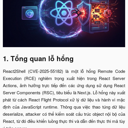
1. Tổng quan lỗ hổng
React2Shell (CVE-2025-55182) là một lỗ hổng Remote Code
Execution (RCE) nghiêm trọng xuất hiện trong React Server
Actions, ảnh hưởng trực tiếp đến các ứng dụng sử dụng React
Server Components (RSC), tiêu biểu là Next.js. Lỗ hổng này xuất
phát từ cách React Flight Protocol xử lý dữ liệu và hành vi mặc
định của JavaScript runtime. Thông qua việc thao túng dữ liệu
deserialize, attacker có thể kiểm soát cấu trúc object nội bộ của
React, từ đó điều khiển luồng thực thi và dẫn đến thực thi mã tùy