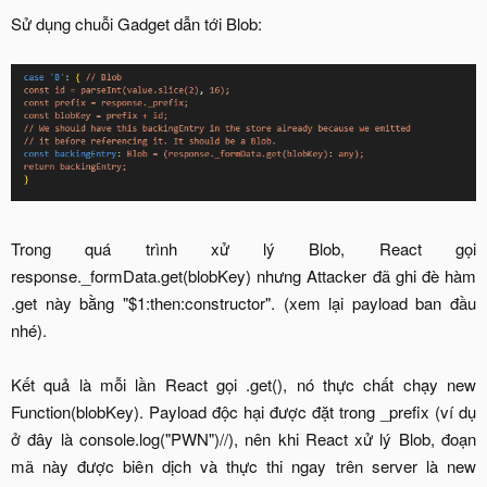
Sử dụng chuỗi Gadget dẫn tới Blob:
Trong quá trình xử lý Blob, React gọi
response._formData.get(blobKey) nhưng Attacker đã ghi đè hàm
.get này bằng "$1:then:constructor". (xem lại payload ban đầu
nhé).
Kết quả là mỗi lần React gọi .get(), nó thực chất chạy new
Function(blobKey). Payload độc hại được đặt trong _prefix (ví dụ
ở đây là console.log("PWN")//), nên khi React xử lý Blob, đoạn
mã này được biên dịch và thực thi ngay trên server là new