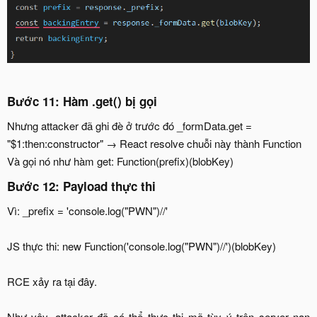
Bước 11: Hàm .get() bị gọi
Nhưng attacker đã ghi đè ở trước đó _formData.get =
"$1:then:constructor" → React resolve chuỗi này thành Function
Và gọi nó như hàm get: Function(prefix)(blobKey)
Bước 12: Payload thực thi
Vì: _prefix = 'console.log("PWN")//'
JS thực thi: new Function('console.log("PWN")//')(blobKey)
RCE xảy ra tại đây.
Như vậy, attacker đã có thể thực thi mã tùy ý trên server nạn