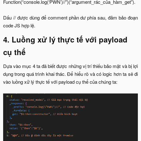
Function(“console.log(‘PWN’)//”)(“argument_rác_của_hàm_get”).
Dấu // được dùng để comment phần dư phía sau, đảm bảo đoạn
code JS hợp lệ.​
4. Luồng xử lý thực tế với payload
cụ thể
Dựa vào mục 4 ta đã biết được những vị trí thiếu bảo mật và bị lợi
dụng trong quá trình khai thác. Để hiểu rõ và có logic hơn ta sẽ đi
vào luồng xử lý thực tế với payload cụ thể của chúng ta: