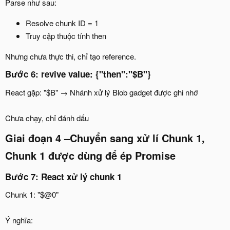
Parse như sau:
Resolve chunk ID = 1
Truy cập thuộc tính then
Nhưng chưa thực thi, chỉ tạo reference.
Bước 6: revive value: {"then":"$B"}
React gặp: "$B" → Nhánh xử lý Blob gadget được ghi nhớ
Chưa chạy, chỉ đánh dấu
Giai đoạn 4 –Chuyển sang xử lí Chunk 1,
Chunk 1 được dùng để ép Promise
Bước 7: React xử lý chunk 1
Chunk 1: "$@0"
Ý nghĩa: