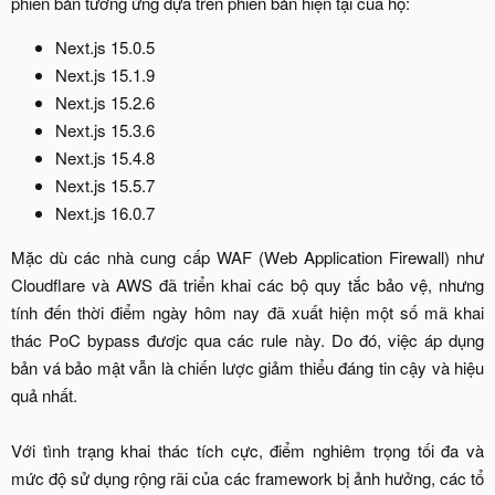
phiên bản tương ứng dựa trên phiên bản hiện tại của họ:​
Next.js 15.0.5​
Next.js 15.1.9​
Next.js 15.2.6​
Next.js 15.3.6​
Next.js 15.4.8​
Next.js 15.5.7​
Next.js 16.0.7​
Mặc dù các nhà cung cấp WAF (Web Application Firewall) như
Cloudflare và AWS đã triển khai các bộ quy tắc bảo vệ, nhưng
tính đến thời điểm ngày hôm nay đã xuất hiện một số mã khai
thác PoC bypass đươjc qua các rule này. Do đó, việc áp dụng
bản vá bảo mật vẫn là chiến lược giảm thiểu đáng tin cậy và hiệu
quả nhất.
Với tình trạng khai thác tích cực, điểm nghiêm trọng tối đa và
mức độ sử dụng rộng rãi của các framework bị ảnh hưởng, các tổ