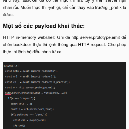
nhân rồi. Muốn thực thi lệnh gì, chỉ cần thay vào trường _prefix là
được.​
Một số các payload khai thác:
HTTP in-memory webshell: Ghi đè http.Server.prototype.emit để
chèn backdoor thực thi lệnh thông qua HTTP request. Cho phép
thực thi lệnh hệ điều hành từ xa​