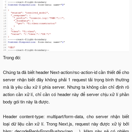
Trong đó:
Chúng ta đã biết header Next-action/rsc-action-id cần thiết để cho
server nhận biết đây không phải 1 request tải trọng bình thường
mà là yêu cầu xử lí phía server. Nhưng ta không cần chỉ định rõ
action cần xử lí, chỉ cần có header này để server chịu xử lí phần
body gói tin này là được.
Header content-type: multipart/form-data, cho server nhận biết
loại dữ liệu cần xử lí. Trong Next.js, request này được xử lý bởi
hàm: decodeReplyFromBusboy(req, ...). Hàm này sẽ có nhiệm