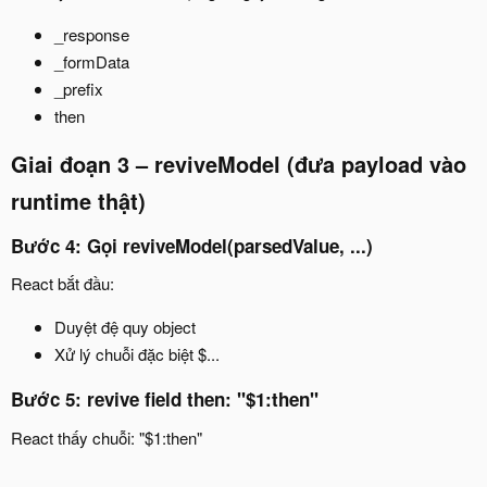
_response
_formData
_prefix
then
Giai đoạn 3 – reviveModel (đưa payload vào
runtime thật)
Bước 4: Gọi reviveModel(parsedValue, ...)
React bắt đầu:
Duyệt đệ quy object
Xử lý chuỗi đặc biệt $...
Bước 5: revive field then: "$1:then"
React thấy chuỗi: "$1:then"