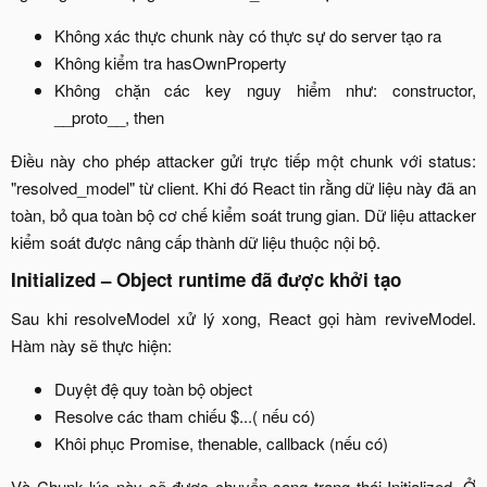
Không xác thực chunk này có thực sự do server tạo ra​
Không kiểm tra hasOwnProperty​
Không chặn các key nguy hiểm như: constructor,
__proto__, then​
Điều này cho phép attacker gửi trực tiếp một chunk với status:
"resolved_model" từ client. Khi đó React tin rằng dữ liệu này đã an
toàn, bỏ qua toàn bộ cơ chế kiểm soát trung gian. Dữ liệu attacker
kiểm soát được nâng cấp thành dữ liệu thuộc nội bộ.​
Initialized – Object runtime đã được khởi tạo
Sau khi resolveModel xử lý xong, React gọi hàm reviveModel.
Hàm này sẽ thực hiện:​
Duyệt đệ quy toàn bộ object​
Resolve các tham chiếu $...( nếu có)​
Khôi phục Promise, thenable, callback (nếu có)​
Và Chunk lúc này sẽ được chuyển sang trạng thái Initialized. Ở