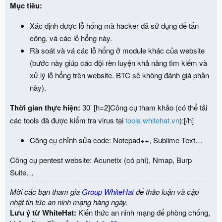
Mục tiêu:
Xác định được lỗ hổng mà hacker đã sử dụng để tấn
công, vá các lỗ hổng này.
Rà soát và vá các lỗ hổng ở module khác của website
(bước này giúp các đội rèn luyện khả năng tìm kiếm và
xử lý lỗ hổng trên website. BTC sẽ không đánh giá phần
này).
Thời gian thực hiện:
30’ [h=2]Công cụ tham khảo (có thể tải
các tools đã được kiểm tra virus tại
tools.whitehat.vn
):[/h]
Công cụ chỉnh sửa code: Notepad++, Sublime Text…
Công cụ pentest website: Acunetix (có phí), Nmap, Burp
Suite…
Mời các bạn tham gia
Group WhiteHat
để thảo luận và cập
nhật tin tức an ninh mạng hàng ngày.
Lưu ý từ WhiteHat:
Kiến thức an ninh mạng để phòng chống,