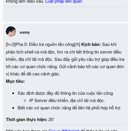
không làm điều xấu.
Luật pháp liên quan
sunny
[h=2]Pha 5: Điều tra nguồn tấn công[/h]
Kịch bản:
Sau khi
phân tích shell và mã độc, tìm ra chi tiết thông tin server điều
khiển, địa chỉ tải mã độc. Sau đấy gửi yêu cầu trợ giúp điều tra
tới các cơ quan chức năng. Gửi cảnh báo tới các cơ quan đơn
vị khác để đề cao cảnh giác.
Mục tiêu:
Xác định được đầy đủ thông tin của cuộc tấn công
IP Server điều khiển, địa chỉ tải mã độc.
Biết các cơ quan chức năng để liên hệ phối hợp hỗ trợ.
Thời gian thực hiện:
20’
Mời các bạn tham gia
Group WhiteHat
để thảo luận và cập