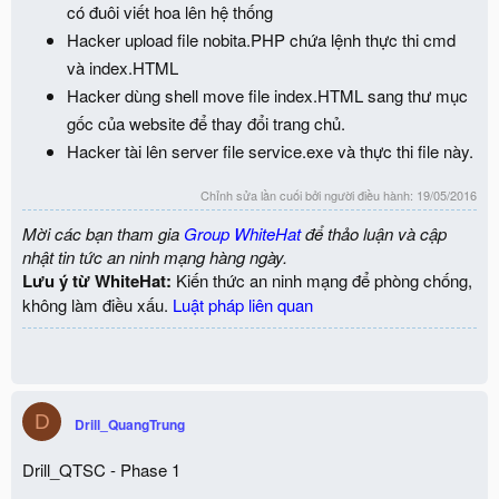
có đuôi viết hoa lên hệ thống
Hacker upload file nobita.PHP chứa lệnh thực thi cmd
và index.HTML
Hacker dùng shell move file index.HTML sang thư mục
gốc của website để thay đổi trang chủ.
Hacker tài lên server file service.exe và thực thi file này.
Chỉnh sửa lần cuối bởi người điều hành:
19/05/2016
Mời các bạn tham gia
Group WhiteHat
để thảo luận và cập
nhật tin tức an ninh mạng hàng ngày.
Lưu ý từ WhiteHat:
Kiến thức an ninh mạng để phòng chống,
không làm điều xấu.
Luật pháp liên quan
D
Drill_QuangTrung
Drill_QTSC - Phase 1
-----