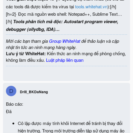
các tools đã được kiểm tra virus tại
tools.whitehat.vn
):[/h]
[h=2]· Đọc mã nguồn web shell: Notepad++, Sublime Text…
[/h]
Tools phân tích mã độc: Autostart program viewer,
debugger (ollydbg, IDA)…
Mời các bạn tham gia
Group WhiteHat
để thảo luận và cập
nhật tin tức an ninh mạng hàng ngày.
Lưu ý từ WhiteHat:
Kiến thức an ninh mạng để phòng chống,
không làm điều xấu.
Luật pháp liên quan
D
Drill_BKDaNang
Báo cáo:
Đã
Cô lập được máy tính khỏi Internet để tránh bị thay đổi
hiện trường. Trong môi trường diễn tập sử dụng máy ảo