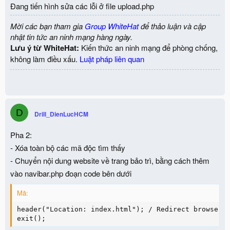
Đang tiến hình sửa các lỗi ở file upload.php
Mời các bạn tham gia
Group WhiteHat
để thảo luận và cập
nhật tin tức an ninh mạng hàng ngày.
Lưu ý từ WhiteHat:
Kiến thức an ninh mạng để phòng chống,
không làm điều xấu.
Luật pháp liên quan
D
Drill_DienLucHCM
Pha 2:
- Xóa toàn bộ các mã độc tìm thấy
- Chuyển nội dung website về trang bảo trì, bằng cách thêm
vào navibar.php đoạn code bên dưới
Mã:
header("Location: index.html"); / Redirect browser /
exit();