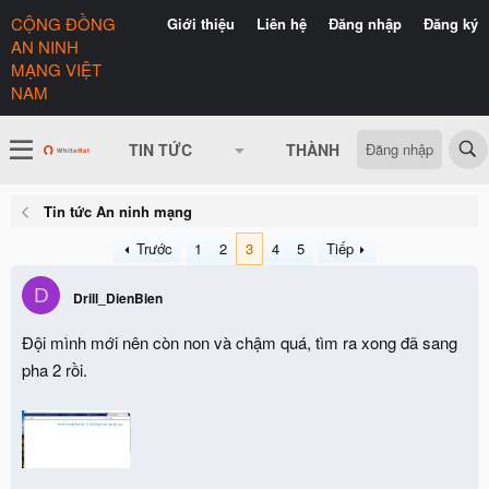
CỘNG ĐỒNG
Giới thiệu
Liên hệ
Đăng nhập
Đăng ký
AN NINH
MẠNG VIỆT
NAM
Đăng nhập
TIN TỨC
THÀNH VIÊN
CÓ GÌ 
Tin tức An ninh mạng
Trước
1
2
3
4
5
Tiếp
D
Drill_DienBien
Đội mình mới nên còn non và chậm quá, tìm ra xong đã sang
pha 2 rồi.