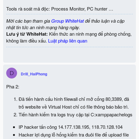
Tools rà soát mã độc: Process Monitor, PC hunter …
Mời các bạn tham gia
Group WhiteHat
để thảo luận và cập
nhật tin tức an ninh mạng hàng ngày.
Lưu ý từ WhiteHat:
Kiến thức an ninh mạng để phòng chống,
không làm điều xấu.
Luật pháp liên quan
D
Drill_HaiPhong
Pha 2:
Đã tiến hành cấu hình filewall chỉ mở cổng 80,3389, đã
trỏ website về Virtual Host chỉ có file thông báo bảo trì.
Tiến hành kiểm tra logs truy cập tại C:xamppapachelogs
IP hacker tấn công 14.177.138.195, 118.70.128.104
Hacker lợi dụng lỗ hổng kiểm tra đuôi file để upload file