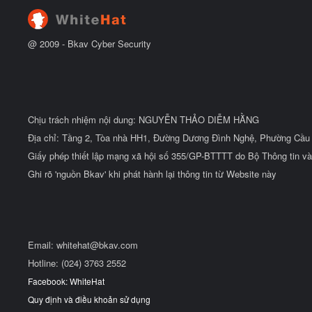
đ
ầ
u
@ 2009 -
Bkav Cyber Security
Chịu trách nhiệm nội dung: NGUYỄN THẢO DIỄM HẰNG
Địa chỉ: Tầng 2, Tòa nhà HH1, Đường Dương Đình Nghệ, Phường Cầu 
Giấy phép thiết lập mạng xã hội số 355/GP-BTTTT do Bộ Thông tin và
Ghi rõ 'nguồn Bkav' khi phát hành lại thông tin từ Website này
Email:
whitehat@bkav.com
Hotline: (024) 3763 2552
Facebook: WhiteHat
Quy định và điều khoản sử dụng