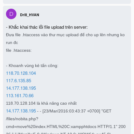
D
Drill_HVAN
- Khắc khai thác lỗi file upload trên server:
Đưa file .htaccess vào thư mục upload để cho up lên nhưng ko
run đc
file .htaccess:
- Khoanh vùng kẻ tấn công:
118.70.128.104
117.6.135.85
14.177.138.195
113.161.70.66
118.70.128.104 là khả năng cao nhất
14.177.138.195
- - [23/Mar/2016:03:43:37 +0700] "GET
/files/nobita.php?
cmd=move%20index.HTML%20C:xampphtdocs HTTP/1.1" 200