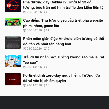
à
Phá đường dây CakhiaTV: Khởi tố 23 đối
y
tượng, bóc trần mô hình traffic đen kiếm tiền tỷ
b
N
22/05/2026
0
ắ
g
t
à
Cao điểm: Thủ tướng yêu cầu triệt phá website
đ
y
ầ
phim, nhạc, game lậu
b
u
N
06/05/2026
1
ắ
g
t
à
Phần mềm gián điệp Android biến tướng có thể
đ
y
ầ
đổi tên và phát tán hàng loạt
b
u
N
04/05/2026
0
ắ
g
t
à
Trả lời tin nhắn rác: Tưởng không sao mà lại rất
đ
y
ầ
"có sao"
b
u
N
29/01/2026
0
ắ
g
t
à
Fortinet dính zero-day nguy hiểm: Tường lửa
đ
y
ầ
đã vá vẫn bị chiếm quyền
b
u
N
28/01/2026
0
ắ
g
t
à
đ
y
ầ
b
u
ắ
t