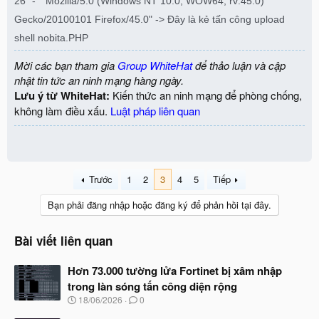
26 "-" "Mozilla/5.0 (Windows NT 10.0; WOW64; rv:45.0)
Gecko/20100101 Firefox/45.0" -> Đây là kẻ tấn công upload
shell nobita.PHP
Mời các bạn tham gia
Group WhiteHat
để thảo luận và cập
nhật tin tức an ninh mạng hàng ngày.
Lưu ý từ WhiteHat:
Kiến thức an ninh mạng để phòng chống,
không làm điều xấu.
Luật pháp liên quan
Trước
1
2
3
4
5
Tiếp
Bạn phải đăng nhập hoặc đăng ký để phản hồi tại đây.
Bài viết liên quan
Hơn 73.000 tường lửa Fortinet bị xâm nhập
trong làn sóng tấn công diện rộng
N
18/06/2026
0
g