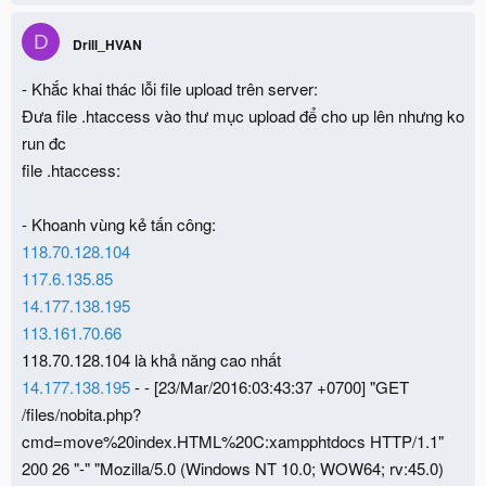
D
Drill_HVAN
- Khắc khai thác lỗi file upload trên server:
Đưa file .htaccess vào thư mục upload để cho up lên nhưng ko
run đc
file .htaccess:
- Khoanh vùng kẻ tấn công:
118.70.128.104
117.6.135.85
14.177.138.195
113.161.70.66
118.70.128.104 là khả năng cao nhất
14.177.138.195
- - [23/Mar/2016:03:43:37 +0700] "GET
/files/nobita.php?
cmd=move%20index.HTML%20C:xampphtdocs HTTP/1.1"
200 26 "-" "Mozilla/5.0 (Windows NT 10.0; WOW64; rv:45.0)