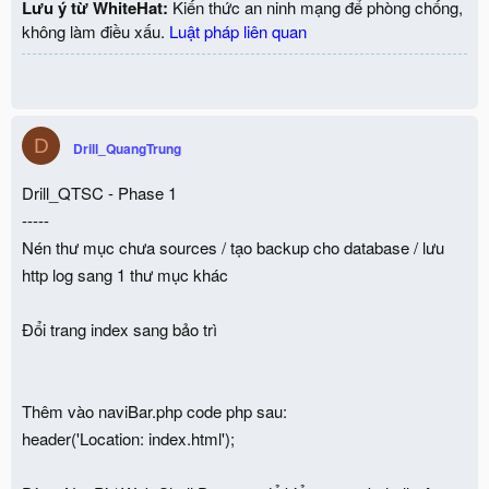
Lưu ý từ WhiteHat:
Kiến thức an ninh mạng để phòng chống,
không làm điều xấu.
Luật pháp liên quan
D
Drill_QuangTrung
Drill_QTSC - Phase 1
-----
Nén thư mục chưa sources / tạo backup cho database / lưu
http log sang 1 thư mục khác
Đổi trang index sang bảo trì
Thêm vào naviBar.php code php sau:
header('Location: index.html');