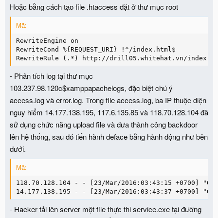
Hoặc bằng cách tạo file .htaccess đặt ở thư mục root
Mã:
RewriteEngine on

RewriteCond %{REQUEST_URI} !^/index.html$

RewriteRule (.*) http://drill05.whitehat.vn/index.h
- Phân tích log tại thư mục
103.237.98.120c$xamppapachelogs, đặc biệt chú ý
access.log và error.log. Trong file access.log, ba IP thuộc diện
nguy hiểm 14.177.138.195, 117.6.135.85 và 118.70.128.104 đã
sử dụng chức năng upload file và đưa thành công backdoor
lên hệ thống, sau đó tiến hành deface bằng hành động như bên
dưới.
Mã:
118.70.128.104 - - [23/Mar/2016:03:43:15 +0700] "GET
14.177.138.195 - - [23/Mar/2016:03:43:37 +0700] "GE
- Hacker tải lên server một file thực thi service.exe tại đường