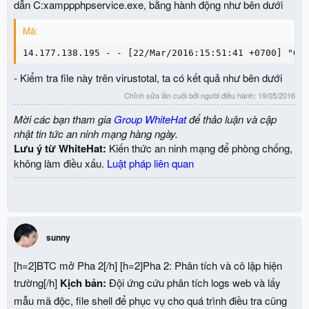
dẫn C:xamppphpservice.exe, bằng hành động như bên dưới
Mã:
14.177.138.195 - - [22/Mar/2016:15:51:41 +0700] "GE
- Kiểm tra file này trên virustotal, ta có kết quả như bên dưới
Chỉnh sửa lần cuối bởi người điều hành:
19/05/2016
Mời các bạn tham gia
Group WhiteHat
để thảo luận và cập
nhật tin tức an ninh mạng hàng ngày.
Lưu ý từ WhiteHat:
Kiến thức an ninh mạng để phòng chống,
không làm điều xấu.
Luật pháp liên quan
sunny
[h=2]BTC mở Pha 2[/h] [h=2]Pha 2: Phân tích và cô lập hiện
trường[/h]
Kịch bản:
Đội ứng cứu phân tích logs web và lấy
mẫu mã độc, file shell để phục vụ cho quá trình điều tra cũng