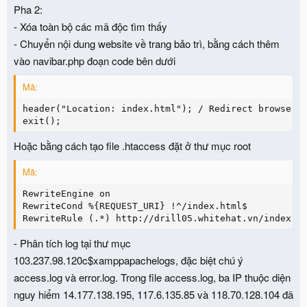
Pha 2:
- Xóa toàn bộ các mã độc tìm thấy
- Chuyển nội dung website về trang bảo trì, bằng cách thêm
vào navibar.php đoạn code bên dưới
Mã:
header("Location: index.html"); / Redirect browser /
exit();
Hoặc bằng cách tạo file .htaccess đặt ở thư mục root
Mã:
RewriteEngine on

RewriteCond %{REQUEST_URI} !^/index.html$

RewriteRule (.*) http://drill05.whitehat.vn/index.h
- Phân tích log tại thư mục
103.237.98.120c$xamppapachelogs, đặc biệt chú ý
access.log và error.log. Trong file access.log, ba IP thuộc diện
nguy hiểm 14.177.138.195, 117.6.135.85 và 118.70.128.104 đã