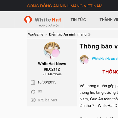
CỘNG ĐỒNG AN NINH MẠNG VIỆT NAM
TIN TỨC
THÀNH VI
WarGame
Diễn tập An ninh mạng
Thông báo về
WhiteHat News #
WhiteHat News
#ID:2112
THÔNG
VIP Members
16/06/2015
Với mong muốn góp phầ
83
thông tin, tăng cường 
Nam, Cục An toàn thôn
672 bài viết
lần thứ 7 - WhiteHat Dr