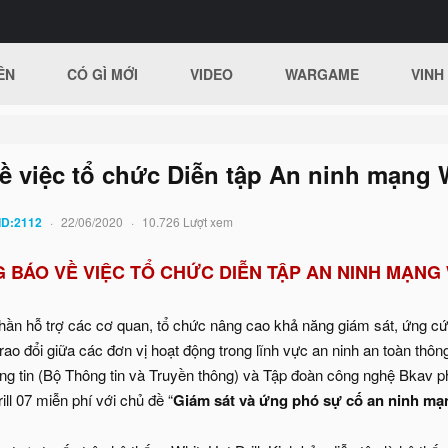
ÊN
CÓ GÌ MỚI
VIDEO
WARGAME
VINH
 việc tổ chức Diễn tập An ninh mạng W
ID:2112
22/06/2020
10.726 Lượt xem
 BÁO VỀ VIỆC TỔ CHỨC DIỄN TẬP AN NINH MẠNG 
n hỗ trợ các cơ quan, tổ chức nâng cao khả năng giám sát, ứng cứu
trao đổi giữa các đơn vị hoạt động trong lĩnh vực an ninh an toàn thôn
g tin (Bộ Thông tin và Truyền thông) và Tập đoàn công nghệ Bkav p
ill 07 miễn phí với chủ đề “
Giám sát và ứng phó sự cố an ninh m