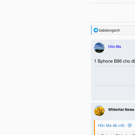
R
bsbdonganh
e
a
c
Hồn Ma
t
i
o
1 Bphone B86 cho đội
n
s
:
WhiteHat News
Hồn Ma đã viết: