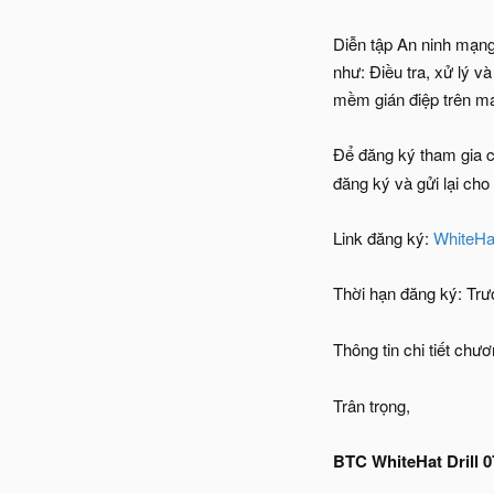
Diễn tập An ninh mạng
như: Điều tra, xử lý 
mềm gián điệp trên má
Để đăng ký tham gia 
đăng ký và gửi lại cho
Link đăng ký:
WhiteHa
Thời hạn đăng ký: Tr
Thông tin chi tiết chư
Trân trọng,
BTC WhiteHat Drill 0