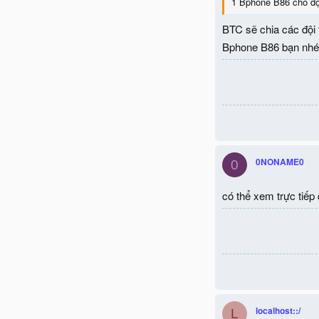
1 Bphone B86 cho đội
BTC sẽ chia các đội t
Bphone B86 bạn nhé
0NONAME0
0
có thể xem trực tiế
localhost::/
L