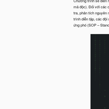
Chương trình sẽ diễn r
mã độc). Đối với các c
tra, phân tích nguyên 
trình diễn tập, các đ
ứng phó (SOP – Standa