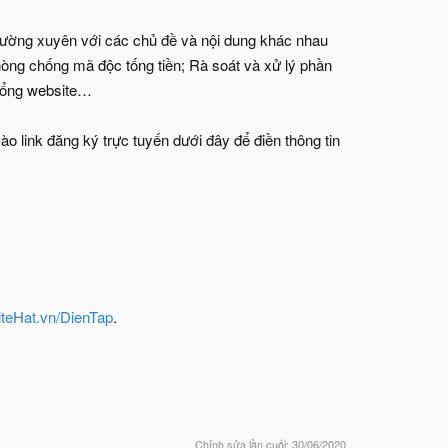
hường xuyên với các chủ đề và nội dung khác nhau
hòng chống mã độc tống tiền; Rà soát và xử lý phần
 hổng website…
vào link đăng ký trực tuyến dưới đây để điền thông tin
teHat.vn/DienTap
.
Chỉnh sửa lần cuối:
30/06/2020