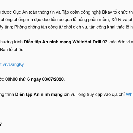
 được Cục An toàn thông tin và Tập đoàn công nghệ Bkav tổ chức t
và phòng chống mã độc đào tiền ảo qua lỗ hổng phần mềm; Xử lý và p
y tính; Phòng chống tấn công từ chối dịch vụ, tấn công khai thác lỗ
chương trình
Diễn tập An ninh mạng WhiteHat Drill 07
, các đơn vị 
 Ban tổ chức.
t.vn/DangKy
ước
00h00 thứ 6 ngày 03/07/2020.
ơng trình
Diễn tập An ninh mạng
xin vui lòng truy cập vào địa chỉ
Whi
7