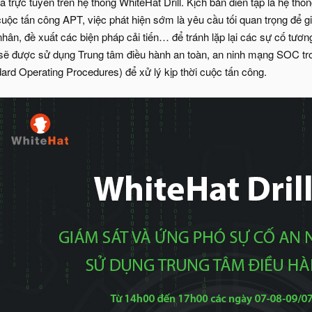
a trực tuyến trên hệ thống WhiteHat Drill. Kịch bản diễn tập là hệ th
uộc tấn công APT, việc phát hiện sớm là yêu cầu tối quan trọng để gi
nhân, đề xuất các biện pháp cải tiến… để tránh lặp lại các sự cố tươ
ội sẽ được sử dụng Trung tâm điều hành an toàn, an ninh mạng SOC tro
rd Operating Procedures) để xử lý kịp thời cuộc tấn công.