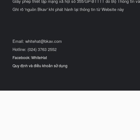
Giấy phép thiết lập mạng xã hội số 355/GP-BTTTT do Bộ Thông tin và
Ghi rõ 'nguồn Bkav' khi phát hành lại thông tin từ Website này
Email:
whitehat@bkav.com
Hotline: (024) 3763 2552
Facebook: WhiteHat
Quy định và điều khoản sử dụng