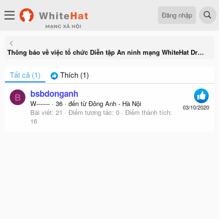
Đăng nhập
Thông báo về việc tổ chức Diễn tập An ninh mạng WhiteHat Drill 07 miễn phí
Tất cả
(1)
Thích
(1)
bsbdonganh
B
W-------
·
36
·
đến từ
Đông Anh - Hà Nội
03/10/2020
Bài viết
21
Điểm tương tác
0
Điểm thành tích
16