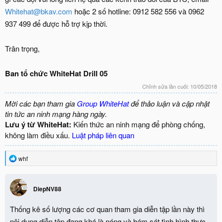
Whitehat@bkav.com
hoặc 2 số hotline: 0912 582 556 và 0962
937 499 để được hỗ trợ kịp thời.
Trân trọng,
Ban tổ chức WhiteHat Drill 05
Chỉnh sửa lần cuối:
10/05/2018
Mời các bạn tham gia
Group WhiteHat
để thảo luận và cập nhật
tin tức an ninh mạng hàng ngày.
Lưu ý từ WhiteHat:
Kiến thức an ninh mạng để phòng chống,
không làm điều xấu.
Luật pháp liên quan
R
whf
e
a
c
DiepNV88
t
i
o
Thống kê số lượng các cơ quan tham gia diễn tập lần này thì
n
nội dung diễn tập đang khá là nóng và bám sát tình hình thực
s