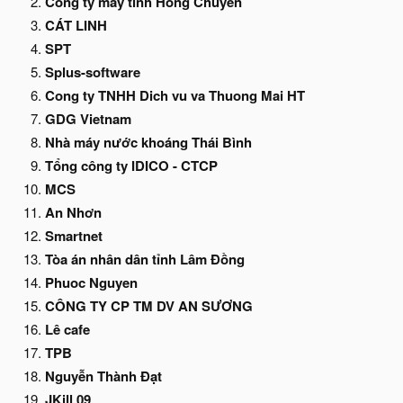
Công ty máy tính Hồng Chuyên
CÁT LINH
SPT
Splus-software
Cong ty TNHH Dich vu va Thuong Mai HT
GDG Vietnam
Nhà máy nước khoáng Thái Bình
Tổng công ty IDICO - CTCP
MCS
An Nhơn
Smartnet
Tòa án nhân dân tỉnh Lâm Đồng
Phuoc Nguyen
CÔNG TY CP TM DV AN SƯƠNG
Lê cafe
TPB
Nguyễn Thành Đạt
JKill 09