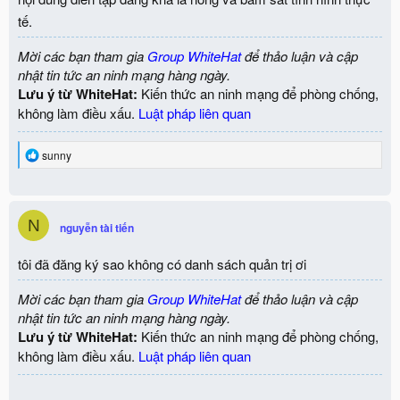
:
tế.
Mời các bạn tham gia
Group WhiteHat
để thảo luận và cập
nhật tin tức an ninh mạng hàng ngày.
Lưu ý từ WhiteHat:
Kiến thức an ninh mạng để phòng chống,
không làm điều xấu.
Luật pháp liên quan
R
sunny
e
a
c
t
N
i
nguyễn tài tiến
o
n
tôi đã đăng ký sao không có danh sách quản trị ơi
s
:
Mời các bạn tham gia
Group WhiteHat
để thảo luận và cập
nhật tin tức an ninh mạng hàng ngày.
Lưu ý từ WhiteHat:
Kiến thức an ninh mạng để phòng chống,
không làm điều xấu.
Luật pháp liên quan