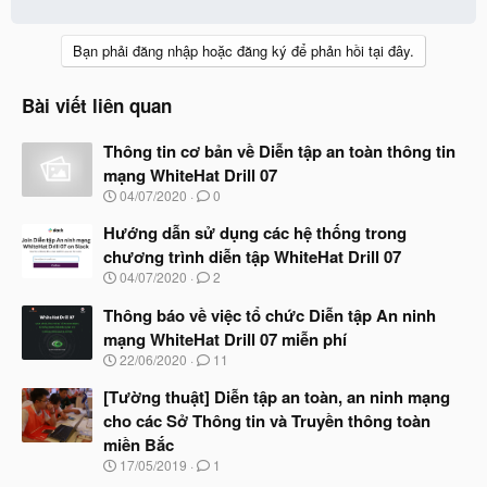
Bạn phải đăng nhập hoặc đăng ký để phản hồi tại đây.
Bài viết liên quan
Thông tin cơ bản về Diễn tập an toàn thông tin
mạng WhiteHat Drill 07
N
04/07/2020
0
g
à
Hướng dẫn sử dụng các hệ thống trong
y
chương trình diễn tập WhiteHat Drill 07
b
N
04/07/2020
2
ắ
g
t
à
Thông báo về việc tổ chức Diễn tập An ninh
đ
y
ầ
mạng WhiteHat Drill 07 miễn phí
b
u
N
22/06/2020
11
ắ
g
t
à
[Tường thuật] Diễn tập an toàn, an ninh mạng
đ
y
ầ
cho các Sở Thông tin và Truyền thông toàn
b
u
miền Bắc
ắ
t
N
17/05/2019
1
đ
g