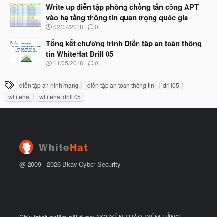
ầ
à
Write up diễn tập phòng chống tấn công APT
u
y
vào hạ tầng thông tin quan trọng quốc gia
b
N
02/07/2018
0
ắ
g
t
à
Tổng kết chương trình Diễn tập an toàn thông
đ
y
ầ
tin WhiteHat Drill 05
b
u
N
11/05/2018
0
ắ
g
t
à
đ
T
diễn tập an ninh mạng
diễn tập an toàn thông tin
drill05
y
ầ
h
b
u
whitehat
whitehat drill 05
ắ
ẻ
t
đ
ầ
u
@ 2009 -
2026
Bkav Cyber Security
Chịu trách nhiệm nội dung: NGUYỄN THẢO DIỄM HẰNG