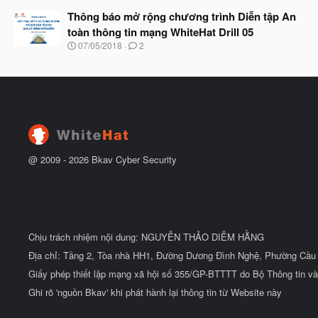
g
t
à
Thông báo mở rộng chương trình Diễn tập An
đ
y
ầ
toàn thông tin mạng WhiteHat Drill 05
b
u
N
07/05/2018
2
ắ
g
t
à
đ
y
ầ
b
u
ắ
t
đ
ầ
u
@ 2009 -
2026
Bkav Cyber Security
Chịu trách nhiệm nội dung: NGUYỄN THẢO DIỄM HẰNG
Địa chỉ: Tầng 2, Tòa nhà HH1, Đường Dương Đình Nghệ, Phường Cầu 
Giấy phép thiết lập mạng xã hội số 355/GP-BTTTT do Bộ Thông tin và
Ghi rõ 'nguồn Bkav' khi phát hành lại thông tin từ Website này