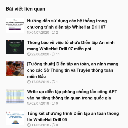
Bài viết liên quan
Hướng dẫn sử dụng các hệ thống trong
chương trình diễn tập WhiteHat Drill 07
N
04/07/2020
2
g
à
Thông báo về việc tổ chức Diễn tập An ninh
y
mạng WhiteHat Drill 07 miễn phí
b
N
22/06/2020
11
ắ
g
t
à
[Tường thuật] Diễn tập an toàn, an ninh mạng
đ
y
ầ
cho các Sở Thông tin và Truyền thông toàn
b
u
miền Bắc
ắ
t
N
17/05/2019
1
đ
g
ầ
à
Write up diễn tập phòng chống tấn công APT
u
y
vào hạ tầng thông tin quan trọng quốc gia
b
N
02/07/2018
0
ắ
g
t
à
Tổng kết chương trình Diễn tập an toàn thông
đ
y
ầ
tin WhiteHat Drill 05
b
u
N
11/05/2018
0
ắ