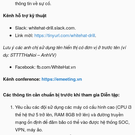
thông tin về sự cố.
Kênh hỗ trợ kỹ thuật
Slack: whitehat-drill.slack.com.
Link mời:
https://tinyurl.com/whitehat-drill
.
Lưu ý các anh chị sử dụng tên hiển thị có đơn vị ở trước tên (ví
dụ: STTTTHaNoi – AnhVV)
Facebook: fb.com/WhiteHat.vn
Kênh conference:
https://emeeting.vn
Các thông tin cần chuẩn bị trước khi tham gia Diễn tập:
Yêu cầu các đội sử dụng các máy có cấu hình cao (CPU i3
thế hệ thứ 5 trở lên, RAM 8GB trở lên) và đường truyền
mạng ổn định để đảm bảo có thể vào được hệ thống SOC,
VPN, máy ảo.