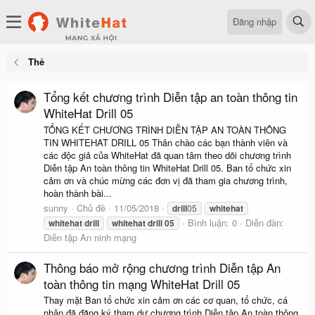
Đăng nhập
Thẻ
Tổng kết chương trình Diễn tập an toàn thông tin
WhiteHat Drill 05
TỔNG KẾT CHƯƠNG TRÌNH DIỄN TẬP AN TOÀN THÔNG
TIN WHITEHAT DRILL 05 Thân chào các bạn thành viên và
các độc giả của WhiteHat đã quan tâm theo dõi chương trình
Diễn tập An toàn thông tin WhiteHat Drill 05. Ban tổ chức xin
cảm ơn và chúc mừng các đơn vị đã tham gia chương trình,
hoàn thành bài...
sunny
Chủ đề
11/05/2018
drill
05
whitehat
Bình luận: 0
Diễn đàn:
whitehat
drill
whitehat
drill
05
Diễn tập An ninh mạng
Thông báo mở rộng chương trình Diễn tập An
toàn thông tin mạng WhiteHat Drill 05
Thay mặt Ban tổ chức xin cảm ơn các cơ quan, tổ chức, cá
nhân đã đăng ký tham dự chương trình Diễn tập An toàn thông