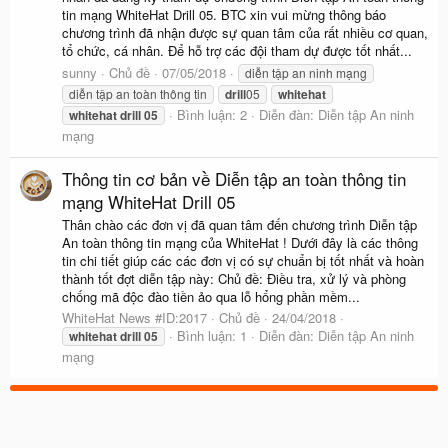
tin mạng WhiteHat Drill 05. BTC xin vui mừng thông báo
chương trình đã nhận được sự quan tâm của rất nhiều cơ quan,
tổ chức, cá nhân. Để hỗ trợ các đội tham dự được tốt nhất...
sunny
Chủ đề
07/05/2018
diễn tập an ninh mạng
diễn tập an toàn thông tin
drill
05
whitehat
Bình luận: 2
Diễn đàn:
Diễn tập An ninh
whitehat
drill
05
mạng
Thông tin cơ bản về Diễn tập an toàn thông tin
mạng WhiteHat Drill 05
Thân chào các đơn vị đã quan tâm đến chương trình Diễn tập
An toàn thông tin mạng của WhiteHat ! Dưới đây là các thông
tin chi tiết giúp các các đơn vị có sự chuẩn bị tốt nhất và hoàn
thành tốt đợt diễn tập này: Chủ đề: Điều tra, xử lý và phòng
chống mã độc đào tiền ảo qua lỗ hổng phần mềm...
WhiteHat News #ID:2017
Chủ đề
24/04/2018
Bình luận: 1
Diễn đàn:
Diễn tập An ninh
whitehat
drill
05
mạng