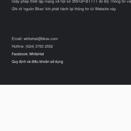
Giấy phép thiết lập mạng xã hội số 355/GP-BTTTT do Bộ Thông tin và
Ghi rõ 'nguồn Bkav' khi phát hành lại thông tin từ Website này
Email:
whitehat@bkav.com
Hotline: (024) 3763 2552
Facebook: WhiteHat
Quy định và điều khoản sử dụng