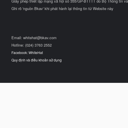
Giấy phép thiết lập mạng xã hội số 355/GP-BTTTT do Bộ Thông tin và
Ghi rõ 'nguồn Bkav' khi phát hành lại thông tin từ Website này
Email:
whitehat@bkav.com
Hotline: (024) 3763 2552
Facebook: WhiteHat
Quy định và điều khoản sử dụng