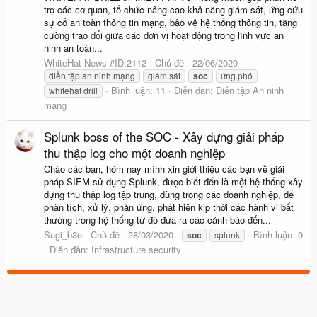
trợ các cơ quan, tổ chức nâng cao khả năng giám sát, ứng cứu
sự cố an toàn thông tin mạng, bảo vệ hệ thống thông tin, tăng
cường trao đổi giữa các đơn vị hoạt động trong lĩnh vực an
ninh an toàn...
WhiteHat News #ID:2112
Chủ đề
22/06/2020
diễn tập an ninh mạng
giám sát
soc
ứng phó
Bình luận: 11
Diễn đàn:
Diễn tập An ninh
whitehat drill
mạng
Splunk boss of the SOC - Xây dựng giải pháp
thu thập log cho một doanh nghiệp
Chào các bạn, hôm nay mình xin giới thiệu các bạn về giải
pháp SIEM sử dụng Splunk, được biết đến là một hệ thống xây
dựng thu thập log tập trung, dùng trong các doanh nghiệp, để
phân tích, xử lý, phản ứng, phát hiện kịp thời các hành vi bất
thường trong hệ thống từ đó đưa ra các cảnh báo đến...
Sugi_b3o
Chủ đề
28/03/2020
Bình luận: 9
soc
splunk
Diễn đàn:
Infrastructure security