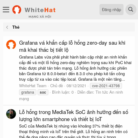
Đăng nhập
Thẻ
Grafana vá khẩn cấp lỗ hổng zero-day sau khi
mã khai thác bị tiết lộ
Grafana Labs vừa phải phát hành bản cập nhật an ninh khẩn
cấp để vá một lỗ hổng zero-day nghiêm trọng sau khi PoC khai
thác được phát tán trên mạng. Lỗ hổng ảnh hưởng các phiên
bản Grafana từ 8.0.0-beta1 đến 8.3.0 cho phép kẻ tấn công
truy cập từ xa vào các tệp local. Grafana là một nền tảng...
WhiteHat Team
Chủ đề
08/12/2021
cve-2021-43798
Bình luận: 0
Diễn đàn:
Tin tức An ninh
grafana
soc
mạng
Lỗ hổng trong MediaTek SoC ảnh hưởng đến số
lượng lớn smartphone và thiết bị IoT
SoC của MediaTek bị nhúng vào khoảng 37% thiết bị điện
thoại thông minh và IoT trên thế giới. Lỗ hổng an ninh trên có
thể đe dọa nâng cao đặc quyền và thực thi tùy ý trong