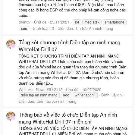
firmware của bộ xử lý âm thanh (DSP). Việc khai thác thành
công các lỗ hổng DSP có thể cho phép kẻ tấn công nghe các
cuộc...
t04ndv
Chủ đề
25/11/2021
iot
mediatek
smartphone
Bình luận: 0
Diễn đàn:
Tin tức An ninh mạng
soc
Tổng kết chương trình Diễn tập an ninh mạng
WhiteHat Drill 07
TỔNG KẾT CHƯƠNG TRÌNH DIỄN TẬP AN NINH MẠNG
WHITEHAT DRILL 07 Thân chào các bạn thành viên và các
độc giả của WhiteHat đã quan tâm theo dõi chương trình Diễn
tập An ninh mạng WhiteHat Drill 07. Ban tổ chức xin cảm ơn
và chúc mừng các đơn vị đã tham gia chương trình, hoàn
thành bài diễn tập...
WhiteHat News #ID:2112
Chủ đề
10/07/2020
Bình luận: 9
diễn tập an ninh mạng
soc
whitehat drill
Diễn đàn:
Diễn tập An ninh mạng
Thông báo về việc tổ chức Diễn tập An ninh
mạng WhiteHat Drill 07 miễn phí
THÔNG BÁO VỀ VIỆC TỔ CHỨC DIỄN TẬP AN NINH MẠNG
WHITEHAT DRILL 07 MIỄN PHÍ Với mong muốn góp phần hỗ