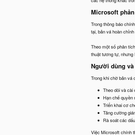
các hệ thống khác tron
Microsoft phản
Trong thông báo chính
tại, bản vá hoàn chỉn
Theo một số phân tích
thuật tương tự, nhưng
Người dùng và 
Trong khi chờ bản vá c
Theo dõi và cài
Hạn chế quyền n
Triển khai cơ ch
Tăng cường giám
Rà soát các dấu
Việc Microsoft chính