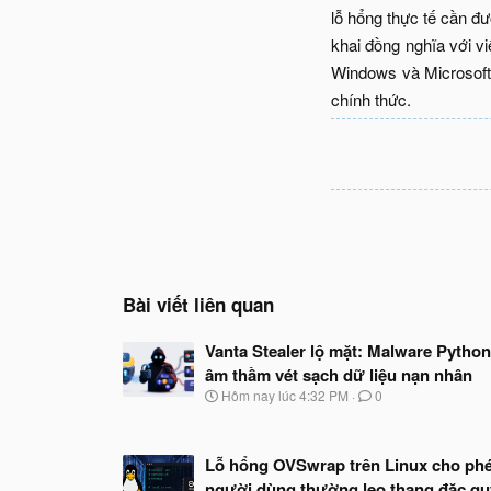
lỗ hổng thực tế cần đư
khai đồng nghĩa với v
Windows và Microsoft 
chính thức.​
Bài viết liên quan
Vanta Stealer lộ mặt: Malware Python
âm thầm vét sạch dữ liệu nạn nhân
N
Hôm nay lúc 4:32 PM
0
g
à
y
Lỗ hổng OVSwrap trên Linux cho ph
b
ắ
người dùng thường leo thang đặc q