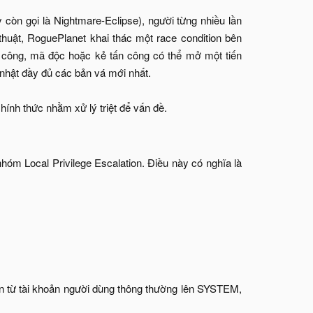
còn gọi là Nightmare-Eclipse), người từng nhiều lần
thuật, RoguePlanet khai thác một race condition bên
h công, mã độc hoặc kẻ tấn công có thể mở một tiến
hật đầy đủ các bản vá mới nhất.
ính thức nhằm xử lý triệt để vấn đề.​
hóm Local Privilege Escalation. Điều này có nghĩa là
n từ tài khoản người dùng thông thường lên SYSTEM,