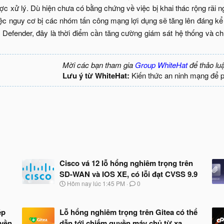
ợc xử lý. Dù hiện chưa có bằng chứng về việc bị khai thác rộng rãi 
iệc nguy cơ bị các nhóm tấn công mạng lợi dụng sẽ tăng lên đáng kể t
Defender, đây là thời điểm cần tăng cường giám sát hệ thống và chu
Mời các bạn tham gia
Group WhiteHat
để thảo lu
Lưu ý từ WhiteHat:
Kiến thức an ninh mạng để 
Cisco vá 12 lỗ hổng nghiêm trọng trên
SD-WAN và IOS XE, có lỗi đạt CVSS 9.9
N
Hôm nay lúc 1:45 PM
0
g
à
y
ép
Lỗ hổng nghiêm trọng trên Gitea có thể
b
uyền
dẫn tới chiếm quyền máy chủ từ xa
ắ