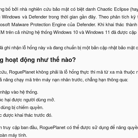
 bố bởi nhà nghiên cứu bảo mật có biệt danh Chaotic Eclipse (hay 
 Windows và Defender trong thời gian gần đây. Theo phân tích kỹ 
rosoft Malware Protection Engine của Defender. Khi khai thác thàn
EM trên cả những hệ thống Windows 10 và Windows 11 đã được cập n
đã ghi nhận lỗ hổng này và đang chuẩn bị một bản cập nhật bảo mật ch
g hoạt động như thế nào?​
ứu, RoguePlanet không phải là lỗ hổng thực thi mã từ xa mà thuộc n
ả năng chạy mã trên máy nạn nhân trước, chẳng hạn thông qua:​
hập vào hệ thống.​
c hại được người dùng mở.​
 dùng bị chiếm quyền.​
 được khai thác trước đó.​
n truy cập ban đầu, RoguePlanet có thể được sử dụng để nâng quyề
toàn máy tính.