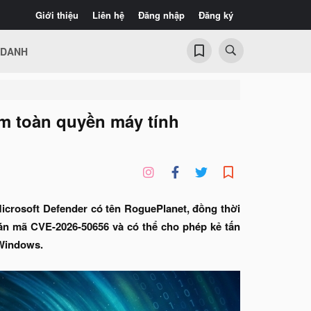
Giới thiệu
Liên hệ
Đăng nhập
Đăng ký
 DANH
m toàn quyền máy tính
Microsoft Defender có tên RoguePlanet, đồng thời
gán mã CVE-2026-50656 và có thể cho phép kẻ tấn
 Windows.