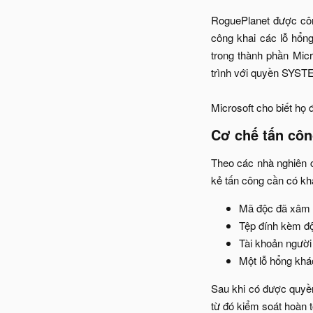
RoguePlanet được công
công khai các lỗ hổng
trong thành phần Mic
trình với quyền SYST
Microsoft cho biết họ 
Cơ chế tấn côn
Theo các nhà nghiên c
kẻ tấn công cần có kh
Mã độc đã xâm n
Tệp đính kèm độ
Tài khoản người
Một lỗ hổng khác
Sau khi có được quyề
từ đó kiểm soát hoàn 