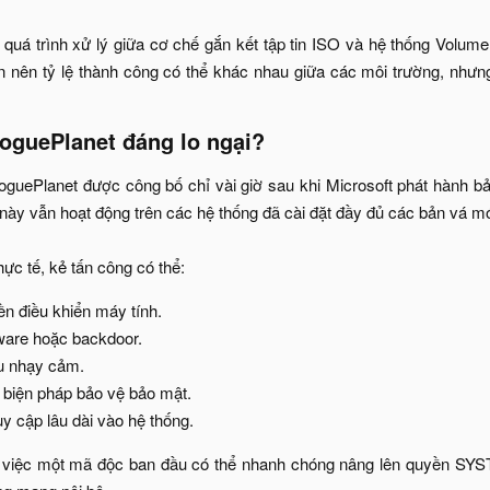
n quá trình xử lý giữa cơ chế gắn kết tập tin ISO và hệ thống Vol
on nên tỷ lệ thành công có thể khác nhau giữa các môi trường, nhưn
oguePlanet đáng lo ngại?​
oguePlanet được công bố chỉ vài giờ sau khi Microsoft phát hành b
 này vẫn hoạt động trên các hệ thống đã cài đặt đầy đủ các bản vá mớ
hực tế, kẻ tấn công có thể:​
n điều khiển máy tính.​
are hoặc backdoor.​
u nhạy cảm.​
 biện pháp bảo vệ bảo mật.​
uy cập lâu dài vào hệ thống.​
, việc một mã độc ban đầu có thể nhanh chóng nâng lên quyền SY