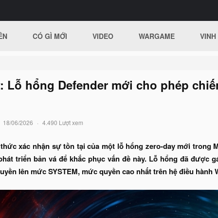
ÊN
CÓ GÌ MỚI
VIDEO
WARGAME
VINH
: Lỗ hổng Defender mới cho phép chiế
18/06/2026
4.490 Lượt xem
 thức xác nhận sự tồn tại của một lỗ hổng zero-day mới trong 
phát triển bản vá để khắc phục vấn đề này. Lỗ hổng đã được 
quyền lên mức SYSTEM, mức quyền cao nhất trên hệ điều hành