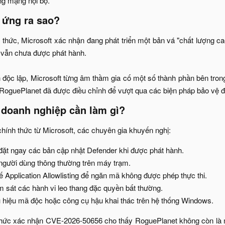
g mạng nội bộ.​
 ứng ra sao?​
 thức, Microsoft xác nhận đang phát triển một bản vá "chất lượng c
h vẫn chưa được phát hành.
 độc lập, Microsoft từng âm thầm gia cố một số thành phần bên tro
 RoguePlanet đã được điều chỉnh để vượt qua các biện pháp bảo vệ đó
doanh nghiệp cần làm gì?​
hính thức từ Microsoft, các chuyên gia khuyến nghị:​
 đặt ngay các bản cập nhật Defender khi được phát hành.​
gười dùng thông thường trên máy trạm.​
ế Application Allowlisting để ngăn mã không được phép thực thi.​
 sát các hành vi leo thang đặc quyền bất thường.​
 hiệu mã độc hoặc công cụ hậu khai thác trên hệ thống Windows.​
 thức xác nhận CVE-2026-50656 cho thấy RoguePlanet không còn là m