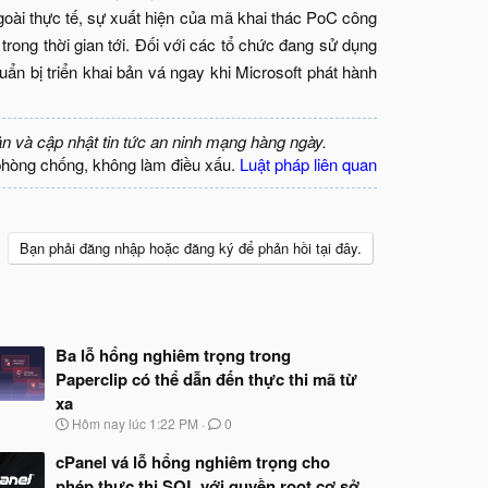
ngoài thực tế, sự xuất hiện của mã khai thác PoC công
rong thời gian tới. Đối với các tổ chức đang sử dụng
ẩn bị triển khai bản vá ngay khi Microsoft phát hành
ận và cập nhật tin tức an ninh mạng hàng ngày.
phòng chống, không làm điều xấu.
Luật pháp liên quan
Bạn phải đăng nhập hoặc đăng ký để phản hồi tại đây.
Ba lỗ hổng nghiêm trọng trong
Paperclip có thể dẫn đến thực thi mã từ
xa
N
Hôm nay lúc 1:22 PM
0
g
à
cPanel vá lỗ hổng nghiêm trọng cho
y
phép thực thi SQL với quyền root cơ sở