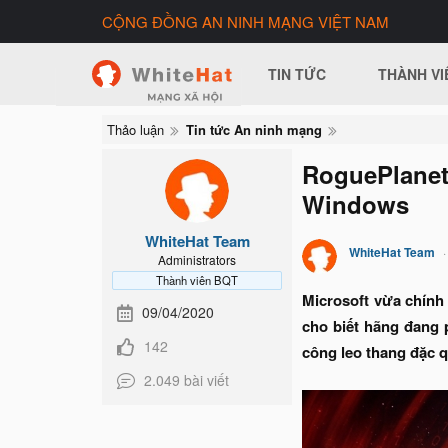
CỘNG ĐỒNG AN NINH MẠNG VIỆT NAM
TIN TỨC
THÀNH VI
Thảo luận
Tin tức An ninh mạng
RoguePlanet
Windows
WhiteHat Team
WhiteHat Team
Administrators
Thành viên BQT
Microsoft vừa chính
09/04/2020
cho biết hãng đang 
142
công leo thang đặc 
2.049 bài viết