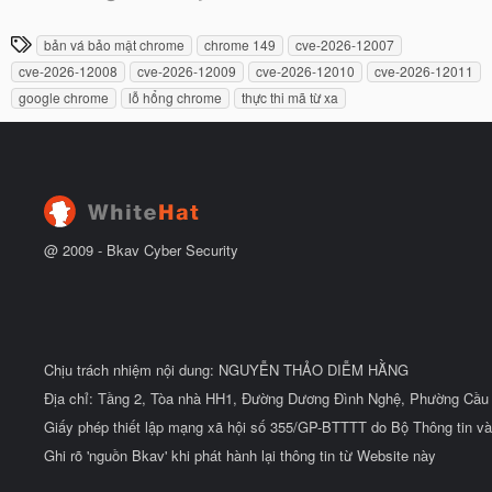
g
t
à
đ
T
bản vá bảo mật chrome
chrome 149
cve-2026-12007
y
ầ
h
b
u
cve-2026-12008
cve-2026-12009
cve-2026-12010
cve-2026-12011
ắ
ẻ
google chrome
lỗ hổng chrome
thực thi mã từ xa
t
đ
ầ
u
@ 2009 -
Bkav Cyber Security
Chịu trách nhiệm nội dung: NGUYỄN THẢO DIỄM HẰNG
Địa chỉ: Tầng 2, Tòa nhà HH1, Đường Dương Đình Nghệ, Phường Cầu 
Giấy phép thiết lập mạng xã hội số 355/GP-BTTTT do Bộ Thông tin và
Ghi rõ 'nguồn Bkav' khi phát hành lại thông tin từ Website này