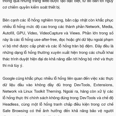
thông qua những trang web được tạo đặc biệt, từ đó dẫn tới nguy
cơ chiếm quyền kiểm soát thiết bị.
Bên cạnh các lỗ hổng nghiêm trọng, bản cập nhật còn khắc phục
nhiều lỗ hổng mức độ cao trong các thành phần Network, Media,
Autofill, GPU, Video, VideoCapture và Views. Phần lớn trong số
này là các lỗ hổng use-after-free, đọc hoặc ghi dữ liệu ngoài phạm
vi bộ nhớ được cấp phát và các lỗ hổng tràn bộ đệm. Đây đều là
những dạng lỗ hổng thường xuyên xuất hiện trong các chuỗi khai
thác trình duyệt hiện đại do khả năng dẫn tới hỏng bộ nhớ và thực
thi mã tùy ý.
Google cũng khắc phục nhiều lỗ hổng liên quan đến việc xác thực
dữ liệu đầu vào không đầy đủ trong DevTools, Extensions,
Network và Linux Toolkit Theming. Ngoài ra, hãng còn xử lý các
lỗ hổng thực thi chính sách không đúng trong DevTools và chế độ
Headless, cùng một lỗ hổng tranh chấp điều kiện trong cơ chế
Safe Browsing có thể ảnh hưởng đến khả năng bảo vệ người