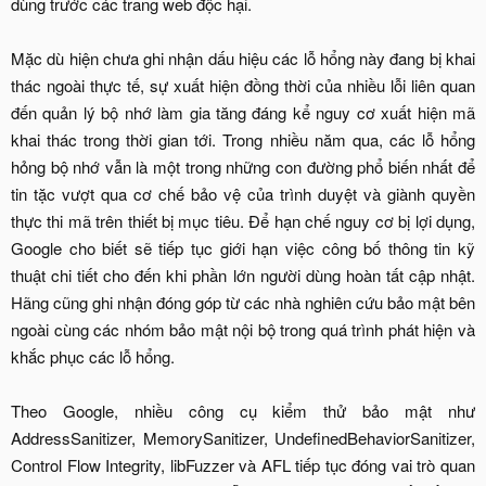
dùng trước các trang web độc hại.
Mặc dù hiện chưa ghi nhận dấu hiệu các lỗ hổng này đang bị khai
thác ngoài thực tế, sự xuất hiện đồng thời của nhiều lỗi liên quan
đến quản lý bộ nhớ làm gia tăng đáng kể nguy cơ xuất hiện mã
khai thác trong thời gian tới. Trong nhiều năm qua, các lỗ hổng
hỏng bộ nhớ vẫn là một trong những con đường phổ biến nhất để
tin tặc vượt qua cơ chế bảo vệ của trình duyệt và giành quyền
thực thi mã trên thiết bị mục tiêu. Để hạn chế nguy cơ bị lợi dụng,
Google cho biết sẽ tiếp tục giới hạn việc công bố thông tin kỹ
thuật chi tiết cho đến khi phần lớn người dùng hoàn tất cập nhật.
Hãng cũng ghi nhận đóng góp từ các nhà nghiên cứu bảo mật bên
ngoài cùng các nhóm bảo mật nội bộ trong quá trình phát hiện và
khắc phục các lỗ hổng.
Theo Google, nhiều công cụ kiểm thử bảo mật như
AddressSanitizer, MemorySanitizer, UndefinedBehaviorSanitizer,
Control Flow Integrity, libFuzzer và AFL tiếp tục đóng vai trò quan