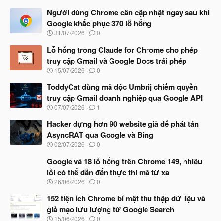
Người dùng Chrome cần cập nhật ngay sau khi
Google khắc phục 370 lỗ hổng
N
31/07/2026
0
g
à
Lỗ hổng trong Claude for Chrome cho phép
y
truy cập Gmail và Google Docs trái phép
b
N
15/07/2026
0
ắ
g
t
à
ToddyCat dùng mã độc Umbrij chiếm quyền
đ
y
ầ
truy cập Gmail doanh nghiệp qua Google API
b
u
N
07/07/2026
1
ắ
g
t
à
Hacker dựng hơn 90 website giả để phát tán
đ
y
ầ
AsyncRAT qua Google và Bing
b
u
N
02/07/2026
0
ắ
g
t
à
Google vá 18 lỗ hổng trên Chrome 149, nhiều
đ
y
ầ
lỗi có thể dẫn đến thực thi mã từ xa
b
u
N
26/06/2026
0
ắ
g
t
à
152 tiện ích Chrome bí mật thu thập dữ liệu và
đ
y
ầ
giả mạo lưu lượng từ Google Search
b
u
N
15/06/2026
0
ắ