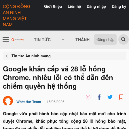
CỘNG ĐỒNG
Giới thiệu
Liên hệ
Đăng nhập
Đăng ký
AN NINH
MẠNG VIỆT
NAM
Đăng nhập
TIN TỨC
THÀNH VIÊN
CÓ GÌ 
Tin tức An ninh mạng
Google khẩn cấp vá 28 lỗ hổng
Chrome, nhiều lỗi có thể dẫn đến
chiếm quyền hệ thống
WhiteHat Team
15/06/2026
Google vừa phát hành bản cập nhật bảo mật mới cho trình
duyệt Chrome, khắc phục tổng cộng 28 lỗ hổng bảo mật,
trong đó có nhiều lỗi nghiêm trọng có thể bị lợi dụng để thực