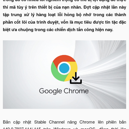
thi mã tùy ý trên thiết bị của nạn nhân. Đợt cập nhật lần này
tập trung xử lý hàng loạt lỗi hỏng bộ nhớ trong các thành
phần cốt lõi của trình duyệt, vốn là mục tiêu được tin tặc đặc
biệt ưa chuộng trong các chiến dịch tấn công hiện nay.
Bản cập nhật Stable Channel nâng Chrome lên phiên bản
149.0.7827.114/.115 trên Windows và macOS, đồng thời lên