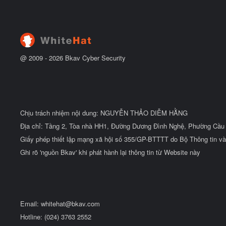
ắ
ẻ
t
đ
ầ
u
@ 2009 -
2026
Bkav Cyber Security
Chịu trách nhiệm nội dung: NGUYỄN THẢO DIỄM HẰNG
Địa chỉ: Tầng 2, Tòa nhà HH1, Đường Dương Đình Nghệ, Phường Cầu 
Giấy phép thiết lập mạng xã hội số 355/GP-BTTTT do Bộ Thông tin và
Ghi rõ 'nguồn Bkav' khi phát hành lại thông tin từ Website này
Email:
whitehat@bkav.com
Hotline: (024) 3763 2552