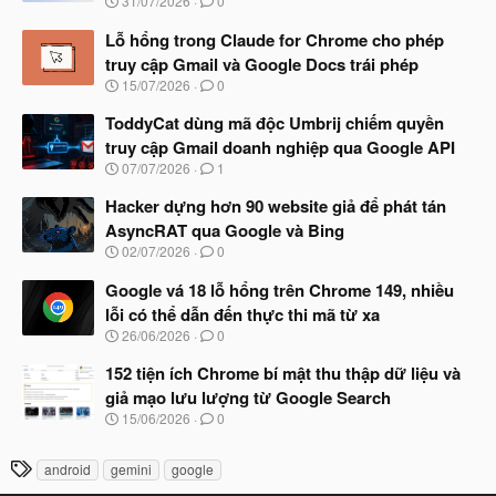
31/07/2026
0
g
à
Lỗ hổng trong Claude for Chrome cho phép
y
truy cập Gmail và Google Docs trái phép
b
N
15/07/2026
0
ắ
g
t
à
ToddyCat dùng mã độc Umbrij chiếm quyền
đ
y
ầ
truy cập Gmail doanh nghiệp qua Google API
b
u
N
07/07/2026
1
ắ
g
t
à
Hacker dựng hơn 90 website giả để phát tán
đ
y
ầ
AsyncRAT qua Google và Bing
b
u
N
02/07/2026
0
ắ
g
t
à
Google vá 18 lỗ hổng trên Chrome 149, nhiều
đ
y
ầ
lỗi có thể dẫn đến thực thi mã từ xa
b
u
N
26/06/2026
0
ắ
g
t
à
152 tiện ích Chrome bí mật thu thập dữ liệu và
đ
y
ầ
giả mạo lưu lượng từ Google Search
b
u
N
15/06/2026
0
ắ
g
t
à
đ
T
android
gemini
google
y
ầ
h
b
u