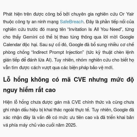
Phát hiện trên được công bố bởi chuyên gia nghiên cứu Or Yair
thuộc công ty an ninh mạng
SafeBreach
. Đây là phần tiếp nối của
nghiên cứu trước đó mang tên “Invitation Is All You Need”, từng
cho thấy Gemini có thể bị thao túng thông qua lời mời Google
Calendar độc hại. Sau sự cố đó, Google đã bổ sung nhiều cơ chế
phòng chống “Indirect Prompt Injection” (tức kỹ thuật chèn lệnh
gián tiếp để đánh lừa AI). Tuy nhiên, nhóm nghiên cứu cho biết họ
vẫn tìm được cách vượt qua các biện pháp bảo vệ mới.​
Lỗ hổng không có mã CVE nhưng mức độ
nguy hiểm rất cao​
Hiện lỗ hổng chưa được gán mã CVE chính thức và cũng chưa
ghi nhận dấu hiệu bị khai thác ngoài thực tế. Tuy nhiên, Google đã
xác nhận đây là vấn đề có mức ưu tiên cao và đã triển khai bản
vá phía máy chủ vào cuối năm 2025.