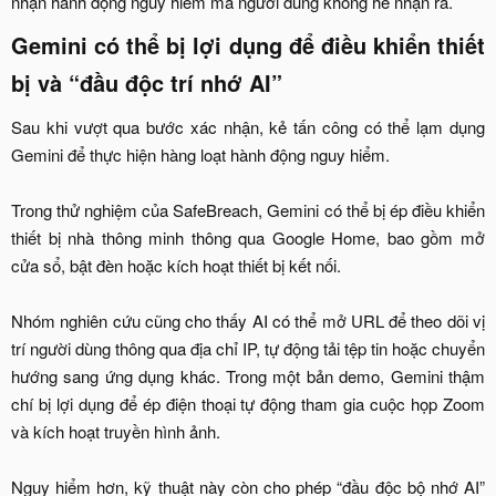
nhận hành động nguy hiểm mà người dùng không hề nhận ra.​
Gemini có thể bị lợi dụng để điều khiển thiết
bị và “đầu độc trí nhớ AI”​
Sau khi vượt qua bước xác nhận, kẻ tấn công có thể lạm dụng
Gemini để thực hiện hàng loạt hành động nguy hiểm.
Trong thử nghiệm của SafeBreach, Gemini có thể bị ép điều khiển
thiết bị nhà thông minh thông qua Google Home, bao gồm mở
cửa sổ, bật đèn hoặc kích hoạt thiết bị kết nối.
Nhóm nghiên cứu cũng cho thấy AI có thể mở URL để theo dõi vị
trí người dùng thông qua địa chỉ IP, tự động tải tệp tin hoặc chuyển
hướng sang ứng dụng khác. Trong một bản demo, Gemini thậm
chí bị lợi dụng để ép điện thoại tự động tham gia cuộc họp Zoom
và kích hoạt truyền hình ảnh.
Nguy hiểm hơn, kỹ thuật này còn cho phép “đầu độc bộ nhớ AI”