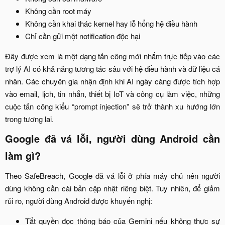
Không cần root máy​
Không cần khai thác kernel hay lỗ hổng hệ điều hành​
Chỉ cần gửi một notification độc hại​
Đây được xem là một dạng tấn công mới nhắm trực tiếp vào các
trợ lý AI có khả năng tương tác sâu với hệ điều hành và dữ liệu cá
nhân. Các chuyên gia nhận định khi AI ngày càng được tích hợp
vào email, lịch, tin nhắn, thiết bị IoT và công cụ làm việc, những
cuộc tấn công kiểu “prompt injection” sẽ trở thành xu hướng lớn
trong tương lai.​
Google đã vá lỗi, người dùng Android cần
làm gì?​
Theo SafeBreach, Google đã vá lỗi ở phía máy chủ nên người
dùng không cần cài bản cập nhật riêng biệt. Tuy nhiên, để giảm
rủi ro, người dùng Android được khuyến nghị:​
Tắt quyền đọc thông báo của Gemini nếu không thực sự