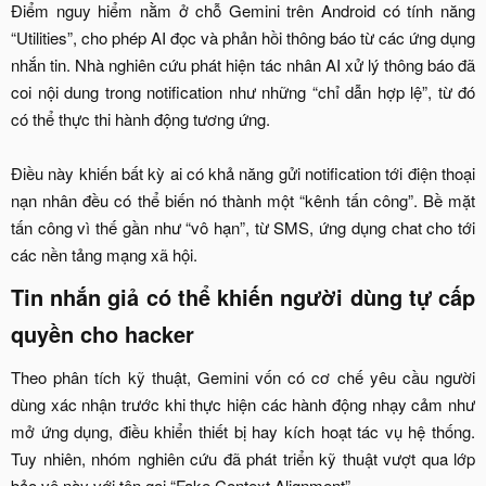
Điểm nguy hiểm nằm ở chỗ Gemini trên Android có tính năng
“Utilities”, cho phép AI đọc và phản hồi thông báo từ các ứng dụng
nhắn tin. Nhà nghiên cứu phát hiện tác nhân AI xử lý thông báo đã
coi nội dung trong notification như những “chỉ dẫn hợp lệ”, từ đó
có thể thực thi hành động tương ứng.
Điều này khiến bất kỳ ai có khả năng gửi notification tới điện thoại
nạn nhân đều có thể biến nó thành một “kênh tấn công”. Bề mặt
tấn công vì thế gần như “vô hạn”, từ SMS, ứng dụng chat cho tới
các nền tảng mạng xã hội.​
Tin nhắn giả có thể khiến người dùng tự cấp
quyền cho hacker​
Theo phân tích kỹ thuật, Gemini vốn có cơ chế yêu cầu người
dùng xác nhận trước khi thực hiện các hành động nhạy cảm như
mở ứng dụng, điều khiển thiết bị hay kích hoạt tác vụ hệ thống.
Tuy nhiên, nhóm nghiên cứu đã phát triển kỹ thuật vượt qua lớp
bảo vệ này với tên gọi “Fake Context Alignment”.