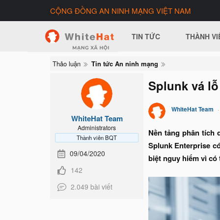
CỘNG ĐỒNG AN NINH MẠNG VIỆT NAM
TIN TỨC
THÀNH VI
Thảo luận
Tin tức An ninh mạng
Splunk vá l
WhiteHat Team
WhiteHat Team
Administrators
Nền tảng phân tích 
Thành viên BQT
Splunk Enterprise có
09/04/2020
biệt nguy hiểm vì có
142
2.049 bài viết