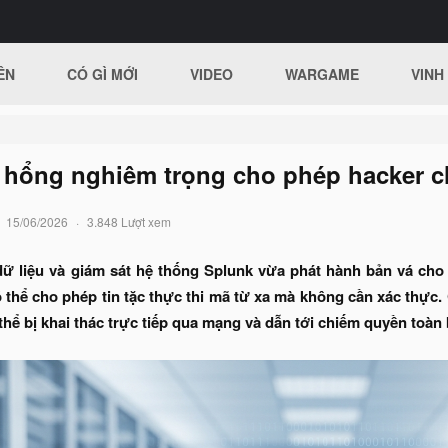
ÊN
CÓ GÌ MỚI
VIDEO
WARGAME
VINH
ỗ hổng nghiêm trọng cho phép hacker 
15/06/2026
3.848 Lượt xem
dữ liệu và giám sát hệ thống Splunk vừa phát hành bản vá ch
 thể cho phép tin tặc thực thi mã từ xa mà không cần xác thực.
 thể bị khai thác trực tiếp qua mạng và dẫn tới chiếm quyền toà