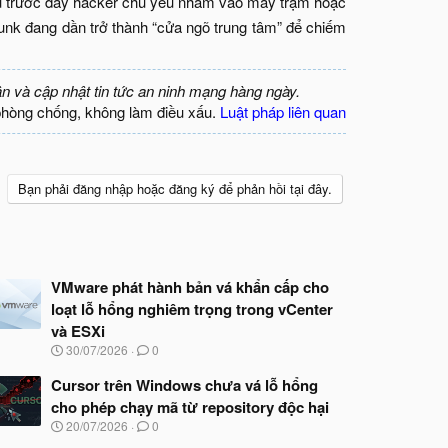
Nếu trước đây hacker chủ yếu nhắm vào máy trạm hoặc
lunk đang dần trở thành “cửa ngõ trung tâm” để chiếm
ận và cập nhật tin tức an ninh mạng hàng ngày.
phòng chống, không làm điều xấu.
Luật pháp liên quan
Bạn phải đăng nhập hoặc đăng ký để phản hồi tại đây.
VMware phát hành bản vá khẩn cấp cho
loạt lỗ hổng nghiêm trọng trong vCenter
và ESXi
N
30/07/2026
0
g
à
Cursor trên Windows chưa vá lỗ hổng
y
cho phép chạy mã từ repository độc hại
b
N
20/07/2026
0
ắ
g
t