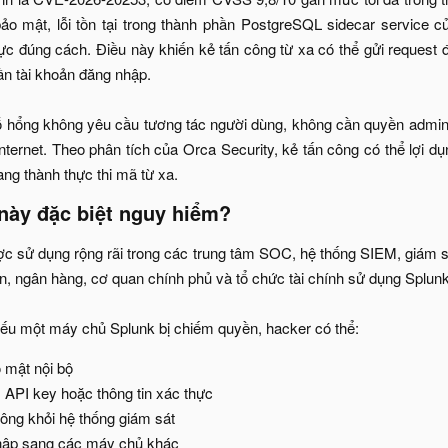
ảo mật, lỗi tồn tại trong thành phần PostgreSQL sidecar service 
c đúng cách. Điều này khiến kẻ tấn công từ xa có thể gửi request độ
n tài khoản đăng nhập.
lỗ hổng không yêu cầu tương tác người dùng, không cần quyền admin 
nternet. Theo phân tích của Orca Security, kẻ tấn công có thể lợi dụ
ng thành thực thi mã từ xa.​
này đặc biệt nguy hiểm?​
ợc sử dụng rộng rãi trong các trung tâm SOC, hệ thống SIEM, giám s
, ngân hàng, cơ quan chính phủ và tổ chức tài chính sử dụng Splunk đ
ếu một máy chủ Splunk bị chiếm quyền, hacker có thể:​
 mật nội bộ​
 API key hoặc thông tin xác thực​
ông khỏi hệ thống giám sát​
ập sang các máy chủ khác​