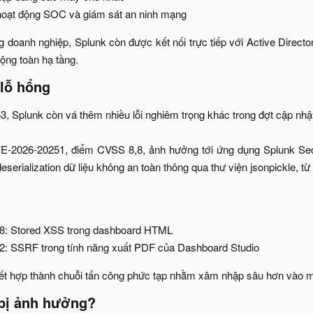
oạt động SOC và giám sát an ninh mạng​
 doanh nghiệp, Splunk còn được kết nối trực tiếp với Active Director
ộng toàn hạ tầng.​
lỗ hổng​
 Splunk còn vá thêm nhiều lỗi nghiêm trọng khác trong đợt cập nhật
VE-2026-20251, điểm CVSS 8,8, ảnh hưởng tới ứng dụng Splunk Se
eserialization dữ liệu không an toàn thông qua thư viện jsonpickle, từ 
: Stored XSS trong dashboard HTML​
: SSRF trong tính năng xuất PDF của Dashboard Studio​
 kết hợp thành chuỗi tấn công phức tạp nhằm xâm nhập sâu hơn vào m
bị ảnh hưởng?​