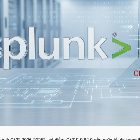
nh là CVE-2026-20253, có điểm CVSS 9,8/10 gần mức tối đa trong t