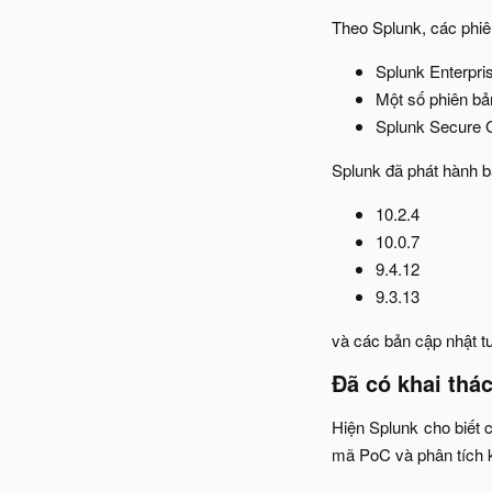
Theo Splunk, các phiê
Splunk Enterpris
Một số phiên bả
Splunk Secure G
Splunk đã phát hành b
10.2.4​
10.0.7​
9.4.12​
9.3.13​
và các bản cập nhật 
Đã có khai thác
Hiện Splunk cho biết c
mã PoC và phân tích k