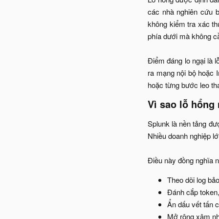
các nhà nghiên cứu b
không kiểm tra xác thự
phía dưới mà không cầ
Điểm đáng lo ngại là 
ra mạng nội bộ hoặc I
hoặc từng bước leo tha
Vì sao lỗ hổng 
Splunk là nền tảng đư
Nhiều doanh nghiệp lớn
Điều này đồng nghĩa n
Theo dõi log bảo
Đánh cắp token,
Ẩn dấu vết tấn c
Mở rộng xâm nh