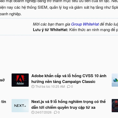
bảo mật doanh nghiệp đang trở thành mục tiêu ưu tiên của tin tặc. 
 hiện nay các hệ thống SIEM, quản lý log và giám sát hạ tầng như Sp
anh nghiệp.​
Mời các bạn tham gia
Group WhiteHat
để thảo lu
Lưu ý từ WhiteHat:
Kiến thức an ninh mạng để 
Adobe khẩn cấp vá lỗ hổng CVSS 10 ảnh
 sở
hưởng nền tảng Campaign Classic
N
Thứ ba lúc 10:25 AM
0
g
à
y
 tin
Next.js vá 9 lỗ hổng nghiêm trọng có thể
b
dẫn tới chiếm quyền truy cập từ xa
ắ
t
N
24/07/2026
0
đ
g