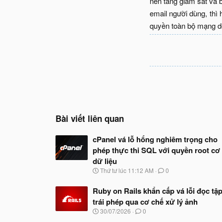
nền tảng giám sát và 
email người dùng, thì
quyền toàn bộ mạng do
Bài viết liên quan
cPanel vá lỗ hổng nghiêm trọng cho
phép thực thi SQL với quyền root cơ
dữ liệu
N
Thứ tư lúc 11:12 AM
0
g
à
Ruby on Rails khẩn cấp vá lỗi đọc tập
y
trái phép qua cơ chế xử lý ảnh
b
ắ
N
30/07/2026
0
t
g