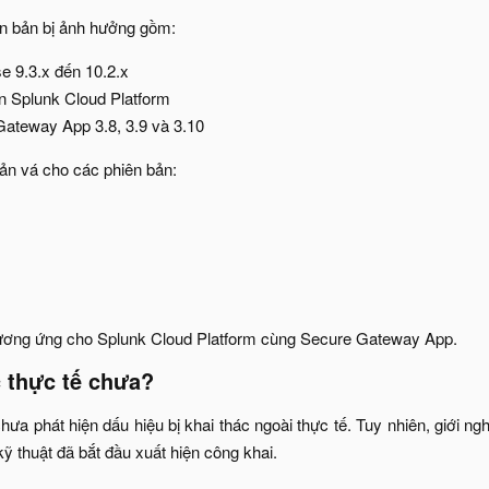
n bản bị ảnh hưởng gồm:​
e 9.3.x đến 10.2.x​
n Splunk Cloud Platform​
ateway App 3.8, 3.9 và 3.10​
ản vá cho các phiên bản:​
tương ứng cho Splunk Cloud Platform cùng Secure Gateway App.​
 thực tế chưa?​
hưa phát hiện dấu hiệu bị khai thác ngoài thực tế. Tuy nhiên, giới 
ỹ thuật đã bắt đầu xuất hiện công khai.