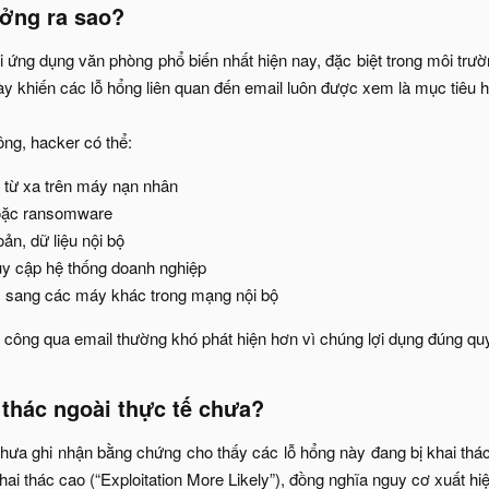
ng ra sao?​
i ứng dụng văn phòng phổ biến nhất hiện nay, đặc biệt trong môi tr
này khiến các lỗ hổng liên quan đến email luôn được xem là mục tiêu
ng, hacker có thể:​
 từ xa trên máy nạn nhân​
oặc ransomware​
ản, dữ liệu nội bộ​
y cập hệ thống doanh nghiệp​
 sang các máy khác trong mạng nội bộ​
n công qua email thường khó phát hiện hơn vì chúng lợi dụng đúng qu
 thác ngoài thực tế chưa?​
chưa ghi nhận bằng chứng cho thấy các lỗ hổng này đang bị khai thác 
hai thác cao (“Exploitation More Likely”), đồng nghĩa nguy cơ xuất hiện