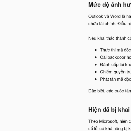
Mức độ ảnh hưở
Outlook và Word là ha
chức tài chính. Điều 
Nếu khai thác thành cô
Thực thi mã độc
Cài backdoor h
Đánh cắp tài kho
Chiếm quyền tru
Phát tán mã độc
Đặc biệt, các cuộc tấ
Hiện đã bị khai
Theo Microsoft, hiện 
số lỗi có khả năng bị k