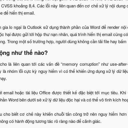
 CVSS khoảng 8,4. Các lỗi này liên quan đến cơ chế xử lý nội dung
 để hiển thị email.
n gia lo ngại là Outlook sử dụng thành phần của Word để render nội
c hại được gửi tới hộp thư nạn nhân, quá trình hiển thị email cũng c
ng. Trong một số trường hợp, người dùng không cần tải file hay bấm mở
ộng như thế nào?​
cho là liên quan tới các vấn đề “memory corruption” như use-after
 là nhóm lỗi cực kỳ nguy hiểm vì có thể khiến ứng dụng xử lý dữ liệ
hạy.
 email hoặc tài liệu Office được thiết kế đặc biệt tới mục tiêu. Khi
hần Word bên dưới sẽ xử lý dữ liệu độc hại và có thể vô tình kích h
 cho biết cơ chế này khiến chuỗi tấn công trở nên nguy hiểm hơn rấ
ông có hành động tương tác rõ ràng nào để cảnh giác.​