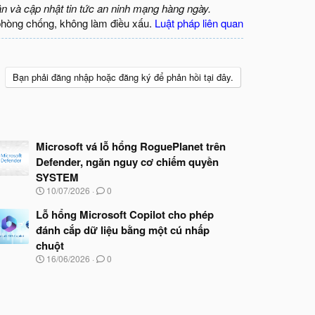
ận và cập nhật tin tức an ninh mạng hàng ngày.
phòng chống, không làm điều xấu.
Luật pháp liên quan
Bạn phải đăng nhập hoặc đăng ký để phản hồi tại đây.
Microsoft vá lỗ hổng RoguePlanet trên
Defender, ngăn nguy cơ chiếm quyền
SYSTEM
N
10/07/2026
0
g
à
Lỗ hổng Microsoft Copilot cho phép
y
đánh cắp dữ liệu bằng một cú nhấp
b
chuột
ắ
t
N
16/06/2026
0
đ
g
ầ
à
u
y
b
ắ