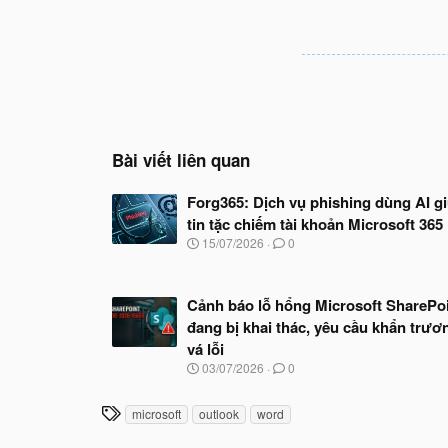
Bài viết liên quan
Forg365: Dịch vụ phishing dùng AI g
tin tặc chiếm tài khoản Microsoft 365
N
15/07/2026
0
g
à
y
Cảnh báo lỗ hổng Microsoft SharePo
b
ắ
đang bị khai thác, yêu cầu khẩn trươ
t
vá lỗi
đ
N
03/07/2026
0
ầ
g
u
à
T
microsoft
outlook
word
y
h
b
ắ