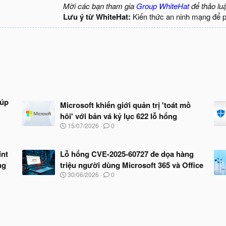
Mời các bạn tham gia
Group WhiteHat
để thảo lu
Lưu ý từ WhiteHat:
Kiến thức an ninh mạng để 
iúp
Microsoft khiến giới quản trị 'toát mồ
hôi' với bản vá kỷ lục 622 lỗ hổng
N
15/07/2026
0
g
à
y
int
Lỗ hổng CVE-2025-60727 đe dọa hàng
b
ng
triệu người dùng Microsoft 365 và Office
ắ
t
N
30/06/2026
0
đ
g
ầ
à
u
y
b
ắ
t