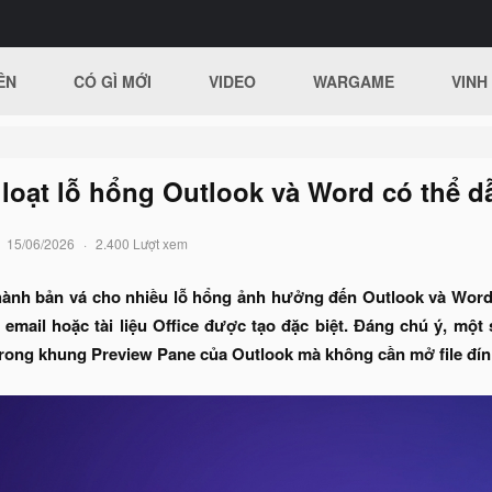
ÊN
CÓ GÌ MỚI
VIDEO
WARGAME
VINH
 loạt lỗ hổng Outlook và Word có thể d
15/06/2026
2.400 Lượt xem
hành bản vá cho nhiều lỗ hổng ảnh hưởng đến Outlook và Word, 
email hoặc tài liệu Office được tạo đặc biệt. Đáng chú ý, một 
trong khung Preview Pane của Outlook mà không cần mở file đí