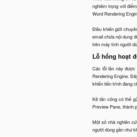
nghiêm trọng với điểm
Word Rendering Engine
Điều khiến giới chuyê
email chứa nội dung độ
trên máy tính người dù
Lỗ hổng hoạt đ
Các lỗi lần này được 
Rendering Engine. Đây
khiển tiến trình đang c
Kẻ tấn công có thể gửi
Preview Pane, thành p
Một số nhà nghiên cứu
người dùng gần như kh