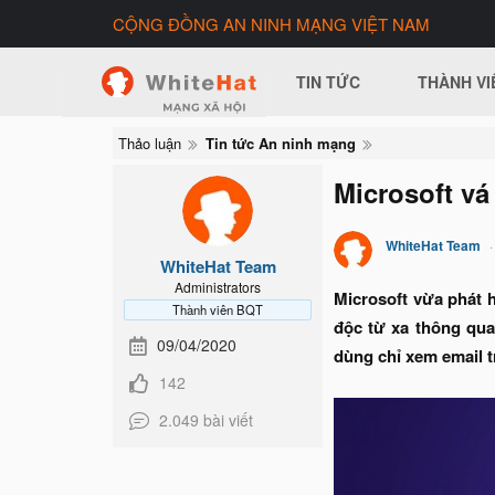
CỘNG ĐỒNG AN NINH MẠNG VIỆT NAM
TIN TỨC
THÀNH VI
Thảo luận
Tin tức An ninh mạng
Microsoft vá
WhiteHat Team
WhiteHat Team
Administrators
Microsoft vừa phát 
Thành viên BQT
độc từ xa thông qua 
09/04/2020
dùng chỉ xem email 
142
2.049 bài viết