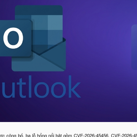
được công bố, ba lỗ hổng nổi bật gồm CVE-2026-45456, CVE-2026