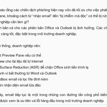
áo rằng các chiến dịch phishing hiện nay vốn đã tối ưu cho việc phát t
Pane, khoảng cách từ “nhận email” đến “bị nhiễm mã độc” có thể bị rú
nghiệp cần làm gì?
nh bản vá cho các phiên bản Office và Outlook bị ảnh hưởng. Các 
càng tốt, đặc biệt trong môi trường doanh nghiệp.
 thống, doanh nghiệp nên:​
t Preview Pane nếu có thể​
w cho tài liệu tải từ internet​
urface Reduction (ASR) để chặn Office sinh tiến trình lạ​
nh vi bất thường từ Word và Outlook​
box email và lọc file đính kèm​
n nhận diện email lừa đảo​
ây, email tiếp tục là một trong những con đường tấn công phổ biến 
được xem là ưu tiên vá lỗi hàng đầu trong môi trường doanh nghiệp​