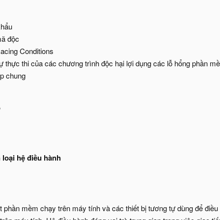
khẩu
ã độc
acing Conditions
 thực thi của các chương trình độc hại lợi dụng các lỗ hổng phần m
áp chung
o
 loại hệ điều hành
 phần mềm chạy trên máy tính và các thiết bị tương tự dùng để điều h