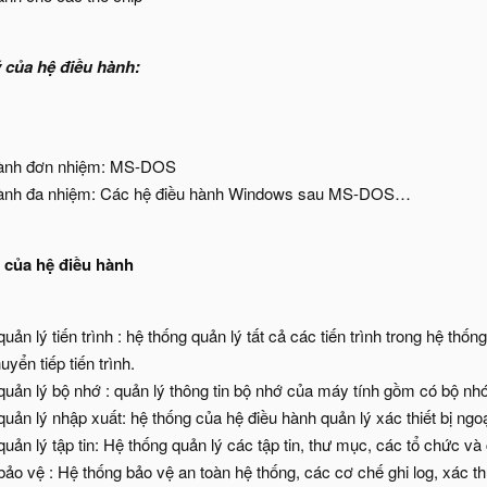
 của hệ điều hành:
hành đơn nhiệm: MS-DOS
hành đa nhiệm: Các hệ điều hành Windows sau MS-DOS…
 của hệ điều hành
uản lý tiến trình : hệ thống quản lý tất cả các tiến trình trong hệ thố
uyển tiếp tiến trình.
uản lý bộ nhớ : quản lý thông tin bộ nhớ của máy tính gồm có bộ nhớ 
uản lý nhập xuất: hệ thống của hệ điều hành quản lý xác thiết bị ngoại
uản lý tập tin: Hệ thống quản lý các tập tin, thư mục, các tổ chức và
bảo vệ : Hệ thống bảo vệ an toàn hệ thống, các cơ chế ghi log, xác t