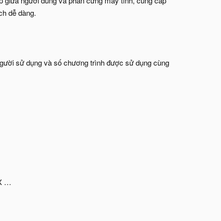
iếp giữa người dùng và phần cứng máy tính, cung cấp
ch dễ dàng.
ộ người sử dụng và số chương trình được sử dụng cùng
NX …