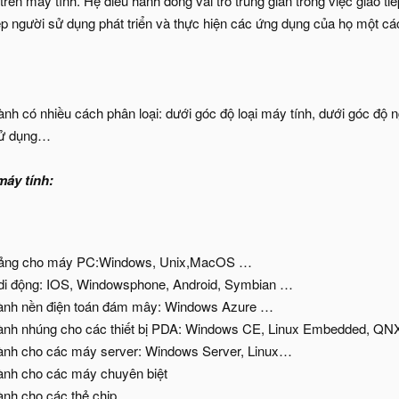
ên máy tính. Hệ điều hành đóng vai trò trung gian trong việc giao t
p người sử dụng phát triển và thực hiện các ứng dụng của họ một cá
hành có nhiều cách phân loại: dưới góc độ loại máy tính, dưới góc đ
 sử dụng…
máy tính:
tảng cho máy PC:Windows, Unix,MacOS …
di động: IOS, Windowsphone, Android, Symbian …
ành nền điện toán đám mây: Windows Azure …
ành nhúng cho các thiết bị PDA: Windows CE, Linux Embedded, Q
ành cho các máy server: Windows Server, Linux…
ành cho các máy chuyên biệt
ành cho các thẻ chip