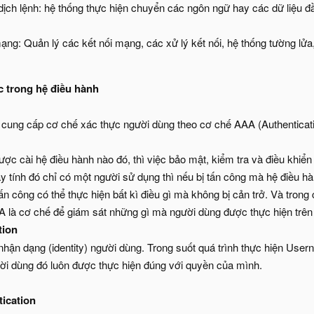
dịch lệnh: hệ thống thực hiện chuyển các ngôn ngữ hay các dữ liệu 
ng: Quản lý các kết nối mạng, các xử lý kết nối, hệ thống tường lửa
c trong hệ điều hành
 cung cấp cơ chế xác thực người dùng theo cơ chế AAA (Authenticatio
ợc cài hệ điều hành nào đó, thì việc bảo mật, kiểm tra và điều khiển 
y tính đó chỉ có một người sử dụng thì nếu bị tấn công mà hệ điều 
tấn công có thể thực hiện bất kì điều gì mà không bị cản trở. Và tron
A là cơ chế để giám sát những gì mà người dùng được thực hiện trên
tion
nhận dạng (identity) người dùng. Trong suốt quá trình thực hiện Use
i dùng đó luôn được thực hiện đúng với quyền của mình.
tication