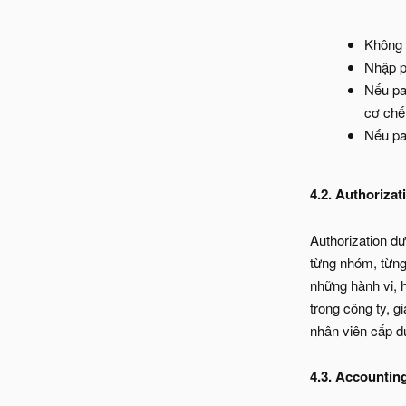
Không 
Nhập p
Nếu pa
cơ chế
Nếu pa
4.2. Authorizat
Authorization đư
từng nhóm, từng
những hành vi, 
trong công ty, 
nhân viên cấp 
4.3. Accountin