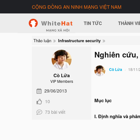
CỘNG ĐỒNG AN NINH MẠNG VIỆT NAM
TIN TỨC
THÀNH VI
Thảo luận
Infrastructure security
Nghiên cứu, 
Cò Lửa
18/11/
Cò Lửa
VIP Members
29/06/2013
Mục lục
10
73 bài viết
I. Định nghĩa và phân